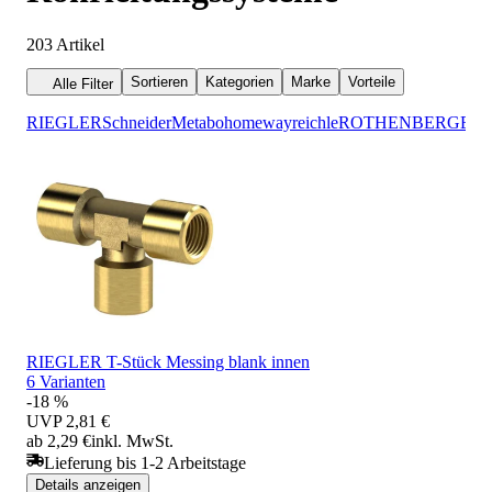
203
Artikel
Sortieren
Kategorien
Marke
Vorteile
Alle Filter
RIEGLER
Schneider
Metabo
homeway
reichle
ROTHENBERGER
RIEGLER T-Stück Messing blank innen
6 Varianten
-18 %
UVP
2,81 €
ab 2,29 €
inkl. MwSt.
Lieferung bis 1-2 Arbeitstage
Details anzeigen