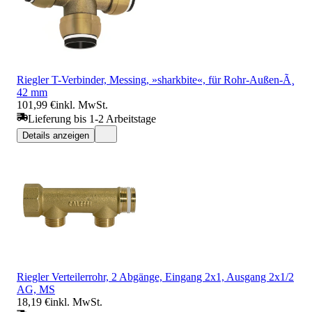
Riegler T-Verbinder, Messing, »sharkbite«, für Rohr-Außen-Ã¸
42 mm
101,99 €
inkl. MwSt.
Lieferung bis 1-2 Arbeitstage
Details anzeigen
Riegler Verteilerrohr, 2 Abgänge, Eingang 2x1, Ausgang 2x1/2
AG, MS
18,19 €
inkl. MwSt.