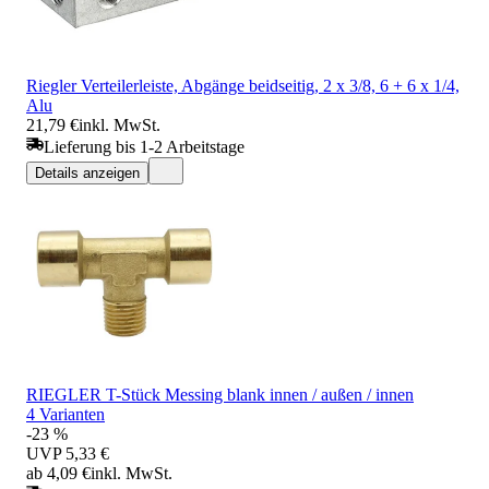
Riegler Verteilerleiste, Abgänge beidseitig, 2 x 3/8, 6 + 6 x 1/4,
Alu
21,79 €
inkl. MwSt.
Lieferung bis 1-2 Arbeitstage
Details anzeigen
RIEGLER T-Stück Messing blank innen / außen / innen
4 Varianten
-23 %
UVP
5,33 €
ab 4,09 €
inkl. MwSt.