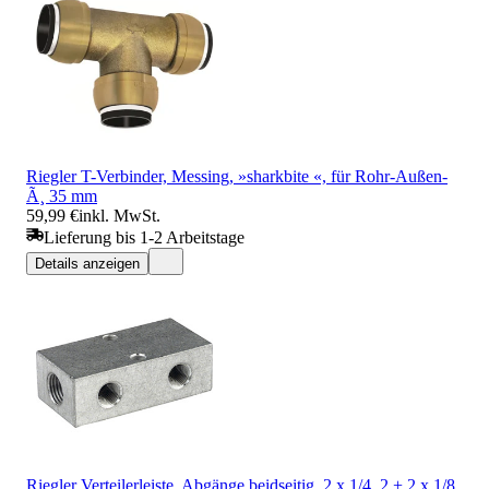
Riegler T-Verbinder, Messing, »sharkbite «, für Rohr-Außen-
Ã¸ 35 mm
59,99 €
inkl. MwSt.
Lieferung bis 1-2 Arbeitstage
Details anzeigen
Riegler Verteilerleiste, Abgänge beidseitig, 2 x 1/4, 2 + 2 x 1/8,