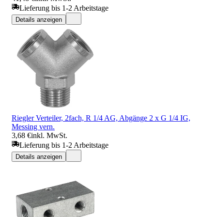
Lieferung bis 1-2 Arbeitstage
Details anzeigen
Riegler Verteiler, 2fach, R 1/4 AG, Abgänge 2 x G 1/4 IG,
Messing vern.
3,68 €
inkl. MwSt.
Lieferung bis 1-2 Arbeitstage
Details anzeigen