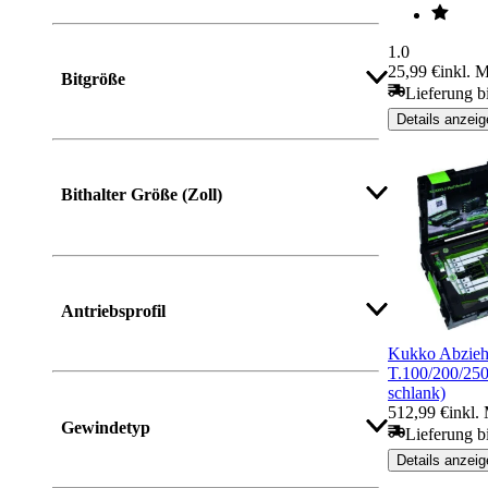
1.0
25,99 €
inkl. 
Bitgröße
Lieferung b
Details anzeig
Mehr anzeigen
Bithalter Größe (Zoll)
Antriebsprofil
Kukko Abziehe
T.100/200/25
schlank)
512,99 €
inkl.
Gewindetyp
Lieferung b
Details anzeig