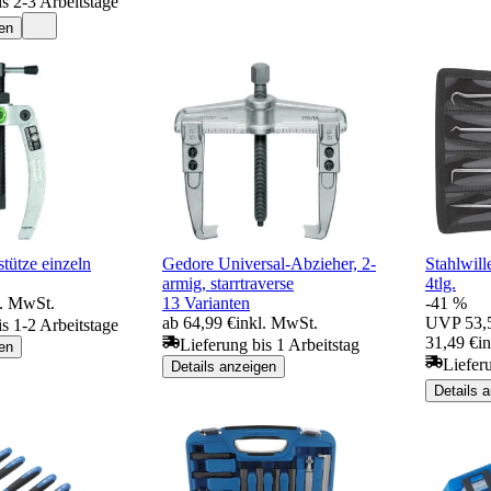
is 2-3 Arbeitstage
en
ütze einzeln
Gedore Universal-Abzieher, 2-
Stahlwil
armig, starrtraverse
4tlg.
l. MwSt.
13 Varianten
-41 %
ab 64,99 €
inkl. MwSt.
UVP
53,
is 1-2 Arbeitstage
31,49 €
i
Lieferung bis 1 Arbeitstag
en
Liefer
Details anzeigen
Details 