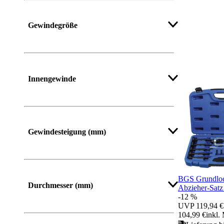
Mehr anzeigen
Gewindegröße
Mehr anzeigen
Innengewinde
Mehr anzeigen
Gewindesteigung (mm)
BGS Grundloc
Durchmesser (mm)
Abzieher-Satz 
-12 %
UVP
119,94 €
104,99 €
inkl.