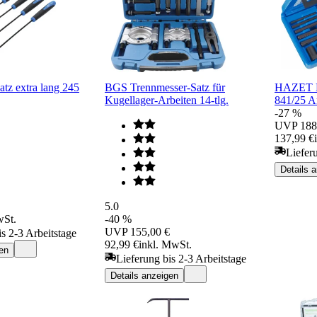
z extra lang 245
BGS Trennmesser-Satz für
HAZET B
Kugellager-Arbeiten 14-tlg.
841/25 A
-27 %
UVP
188
137,99 €
Liefer
Details 
5.0
wSt.
-40 %
UVP
155,00 €
is 2-3 Arbeitstage
92,99 €
inkl. MwSt.
en
Lieferung bis 2-3 Arbeitstage
Details anzeigen