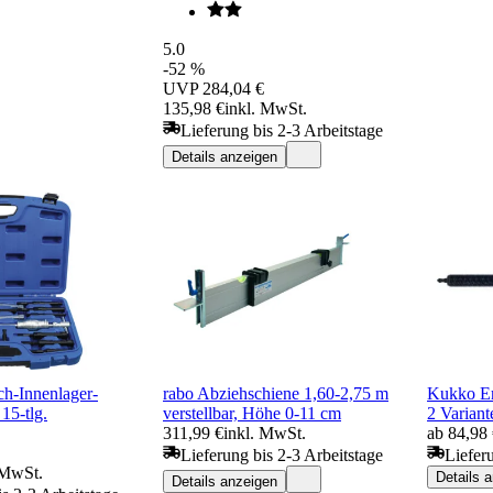
5.0
-52 %
UVP
284,04 €
135,98 €
inkl. MwSt.
Lieferung bis 2-3 Arbeitstage
Details anzeigen
h-Innenlager-
rabo Abziehschiene 1,60-2,75 m
Kukko Er
15-tlg.
verstellbar, Höhe 0-11 cm
2 Variant
311,99 €
inkl. MwSt.
ab 84,98
Lieferung bis 2-3 Arbeitstage
Liefer
 MwSt.
Details 
Details anzeigen