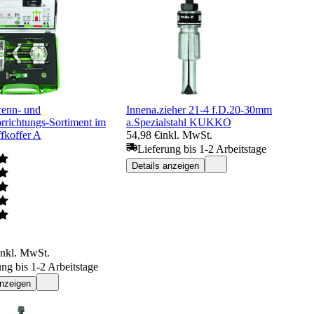
enn- und
Innena.zieher 21-4 f.D.20-30mm
rrichtungs-Sortiment im
a.Spezialstahl KUKKO
fkoffer A
54,98 €
inkl. MwSt.
Lieferung bis 1-2 Arbeitstage
Details anzeigen
inkl. MwSt.
ung bis 1-2 Arbeitstage
anzeigen