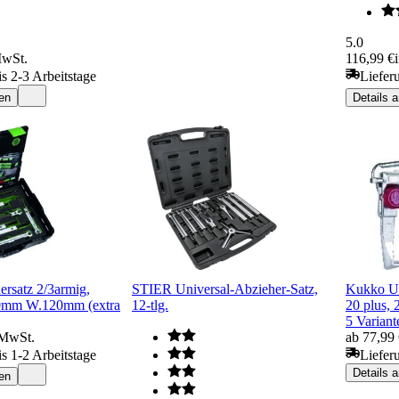
5.0
MwSt.
116,99 €
is 2-3 Arbeitstage
Liefer
en
Details 
rsatz 2/3armig,
STIER Universal-Abzieher-Satz,
Kukko Un
0mm W.120mm (extra
12-tlg.
20 plus, 
5 Variant
 MwSt.
ab 77,99
is 1-2 Arbeitstage
Liefer
Details 
en