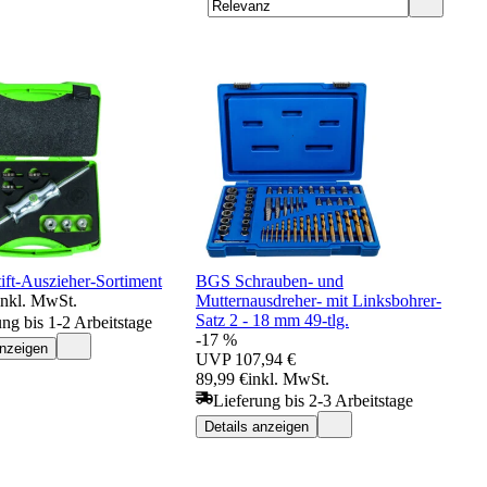
ift-Auszieher-Sortiment
BGS Schrauben- und
inkl. MwSt.
Mutternausdreher- mit Linksbohrer-
Satz 2 - 18 mm 49-tlg.
ung bis 1-2 Arbeitstage
-17 %
anzeigen
UVP
107,94 €
89,99 €
inkl. MwSt.
Lieferung bis 2-3 Arbeitstage
Details anzeigen