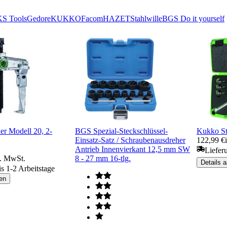
KS Tools
Gedore
KUKKO
Facom
HAZET
Stahlwille
BGS Do it yourself
r Modell 20, 2-
BGS Spezial-Steckschlüssel-
Kukko St
Einsatz-Satz / Schraubenausdreher
122,99 €
Antrieb Innenvierkant 12,5 mm SW
Liefer
l. MwSt.
8 - 27 mm 16-tlg.
Details 
is 1-2 Arbeitstage
en