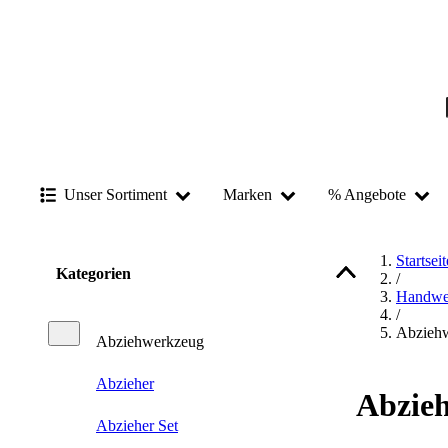
Unser Sortiment
Marken
% Angebote
Startseit
Kategorien
/
Handwe
/
Abzieh
Abziehwerkzeug
Abzieher
Abzie
Abzieher Set