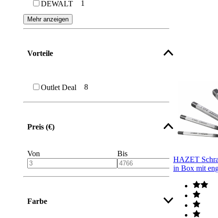
1
DEWALT
Mehr anzeigen
Vorteile
8
Outlet Deal
Preis (€)
Von
Bis
HAZET Schrau
in Box mit eng
Farbe