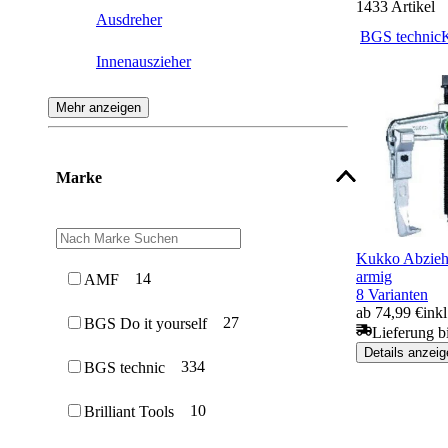
1433
Artikel
Ausdreher
BGS technic
Innenauszieher
Trenn- und Abziehvorrichtung
Mehr anzeigen
Hakenwerkzeuge
Marke
Mutternsprenger
Trenngabel
Kukko Abziehe
armig
14
AMF
8 Varianten
ab 74,99 €
ink
27
BGS Do it yourself
Lieferung b
Details anzeig
334
BGS technic
10
Brilliant Tools