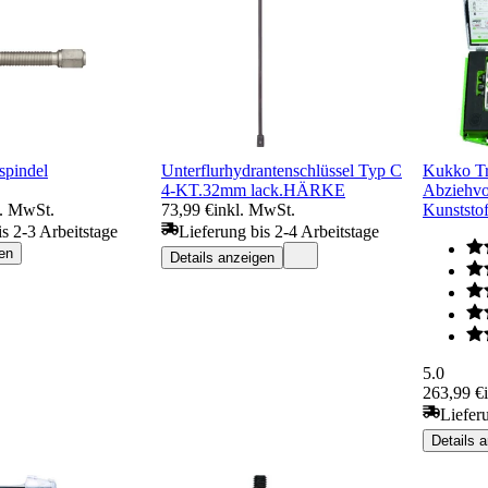
spindel
Unterflurhydrantenschlüssel Typ C
Kukko Tr
4-KT.32mm lack.HÄRKE
Abziehvo
l. MwSt.
73,99 €
inkl. MwSt.
Kunststof
is 2-3 Arbeitstage
Lieferung bis 2-4 Arbeitstage
en
Details anzeigen
5.0
263,99 €
Liefer
Details 