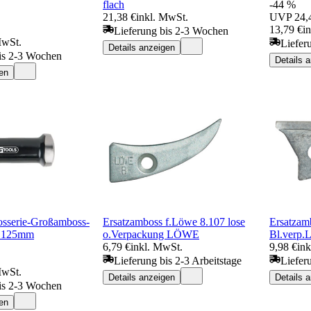
flach
-44 %
21,38 €
inkl. MwSt.
UVP
24,
13,79 €
i
Lieferung bis 2-3 Wochen
MwSt.
Liefer
Details anzeigen
is 2-3 Wochen
Details 
en
osserie-Großamboss-
Ersatzamboss f.Löwe 8.107 lose
Ersatzam
, 125mm
o.Verpackung LÖWE
Bl.verp
6,79 €
inkl. MwSt.
9,98 €
in
Lieferung bis 2-3 Arbeitstage
Liefer
MwSt.
Details anzeigen
Details 
is 2-3 Wochen
en