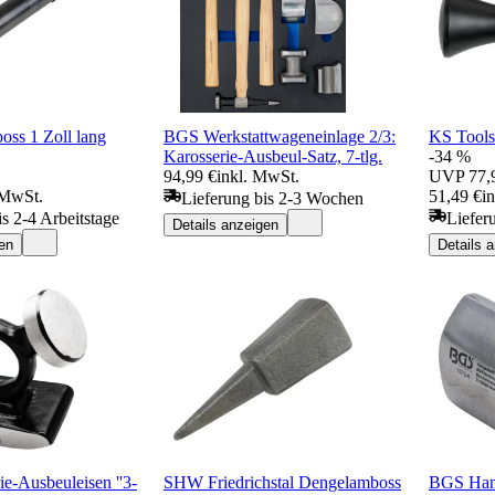
ss 1 Zoll lang
BGS Werkstattwageneinlage 2/3:
KS Tool
Karosserie-Ausbeul-Satz, 7-tlg.
-34 %
94,99 €
inkl. MwSt.
UVP
77,
 MwSt.
51,49 €
i
Lieferung bis 2-3 Wochen
is 2-4 Arbeitstage
Liefer
Details anzeigen
en
Details 
e-Ausbeuleisen ''3-
SHW Friedrichstal Dengelamboss
BGS Hand