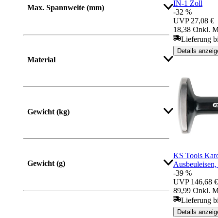
IN-1 Zoll
Max. Spannweite (mm)
-32 %
UVP
27,08 €
18,38 €
inkl. 
Lieferung b
Details anzeig
Material
Gewicht (kg)
Mehr anzeigen
KS Tools Kar
Gewicht (g)
Ausbeuleisen
-39 %
UVP
146,68 €
89,99 €
inkl. 
Lieferung b
Details anzeig