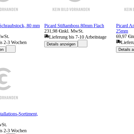
Schraubstock, 80 mm
Picard Stiftamboss 80mm Flach
Picard 
231,98 €
inkl. MwSt.
25mm
MwSt.
69,97 €
i
Lieferung bis 7-10 Arbeitstage
is 2-3 Wochen
Liefer
Details anzeigen
en
Details 
allations-Sortiment,
wSt.
is 2-3 Wochen