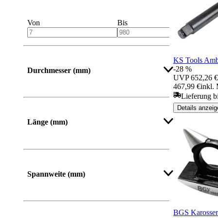
Von
Bis
KS Tools Ambo
-28 %
Durchmesser (mm)
UVP
652,26 €
467,99 €
inkl.
Lieferung b
Details anzeig
Länge (mm)
Von
Bis
Spannweite (mm)
BGS Karosseri