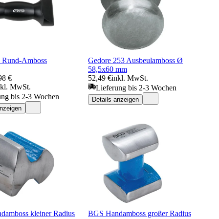
s Rund-Amboss
Gedore 253 Ausbeulamboss Ø
58,5x60 mm
98 €
52,49 €
inkl. MwSt.
nkl. MwSt.
Lieferung bis 2-3 Wochen
ung bis 2-3 Wochen
Details anzeigen
anzeigen
amboss kleiner Radius
BGS Handamboss großer Radius