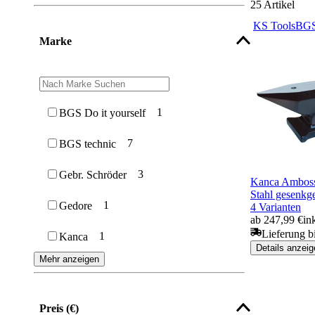
25
Artikel
KS Tools
BGS
Marke
1
BGS Do it yourself
7
BGS technic
3
Gebr. Schröder
Kanca Amboss
Stahl gesenkg
1
Gedore
4 Varianten
ab 247,99 €
in
Lieferung b
1
Kanca
Details anzeig
Mehr anzeigen
Preis (€)