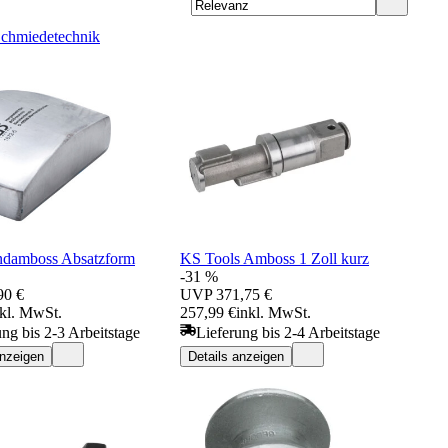
hmiedetechnik
damboss Absatzform
KS Tools Amboss 1 Zoll kurz
-31 %
90 €
UVP
371,75 €
nkl. MwSt.
257,99 €
inkl. MwSt.
ung bis 2-3 Arbeitstage
Lieferung bis 2-4 Arbeitstage
anzeigen
Details anzeigen