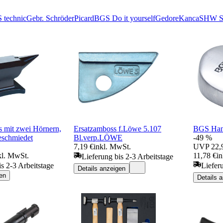
 technic
Gebr. Schröder
Picard
BGS Do it yourself
Gedore
Kanca
SHW Sc
 mit zwei Hörnern,
Ersatzamboss f.Löwe 5.107
BGS Han
eschmiedet
Bl.verp.LÖWE
-49 %
7,19 €
inkl. MwSt.
UVP
22,
kl. MwSt.
11,78 €
i
Lieferung bis 2-3 Arbeitstage
is 2-3 Arbeitstage
Liefer
Details anzeigen
en
Details 