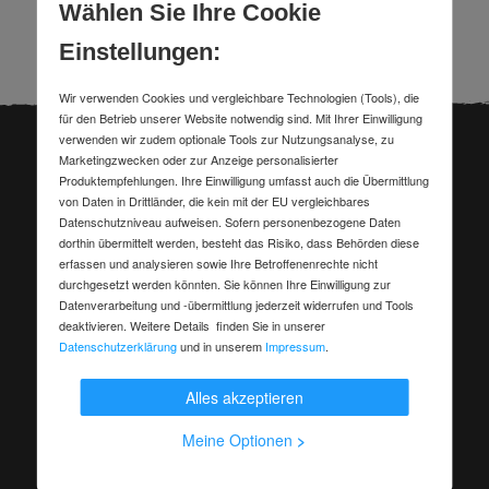
Wählen Sie Ihre Cookie
Einstellungen:
Wir verwenden Cookies und vergleichbare Technologien (Tools), die
für den Betrieb unserer Website notwendig sind. Mit Ihrer Einwilligung
verwenden wir zudem optionale Tools zur Nutzungsanalyse, zu
Marketingzwecken oder zur Anzeige personalisierter
Produktempfehlungen. Ihre Einwilligung umfasst auch die Übermittlung
Nutze diese und weitere
von Daten in Drittländer, die kein mit der EU vergleichbares
Datenschutzniveau aufweisen. Sofern personenbezogene Daten
Werbeelemente für deinen
dorthin übermittelt werden, besteht das Risiko, dass Behörden diese
erfassen und analysieren sowie Ihre Betroffenenrechte nicht
Erfolg
durchgesetzt werden könnten. Sie können Ihre Einwilligung zur
Datenverarbeitung und -übermittlung jederzeit widerrufen und Tools
deaktivieren. Weitere Details finden Sie in unserer
Datenschutzerklärung
und in unserem
Impressum
.
Alles akzeptieren
Meine Optionen
>