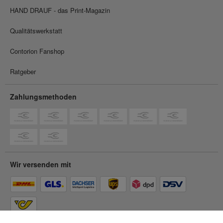
HAND DRAUF - das Print-Magazin
Qualitätswerkstatt
Contorion Fanshop
Ratgeber
Zahlungsmethoden
Wir versenden mit