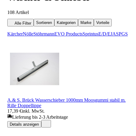
108
Artikel
Sortieren
Kategorien
Marke
Vorteile
Alle Filter
Kärcher
Nölle
Stöhrmann
EVO Products
Sprintus
E/D/E
JAS
PGS
A.& S. Brück Wasserschieber 1000mm Moosgummi stabil m.
Rille Doppellippe
17,39 €
inkl. MwSt.
Lieferung bis 2-3 Arbeitstage
Details anzeigen