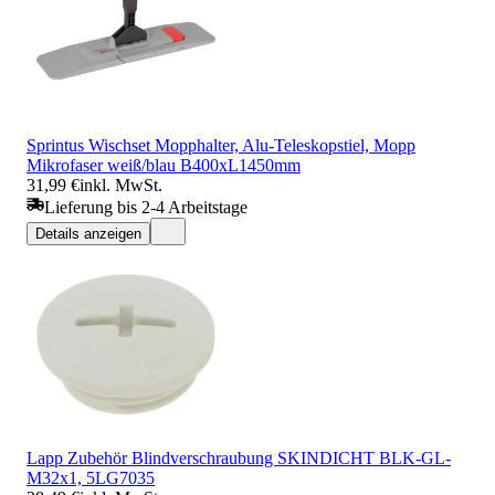
Sprintus Wischset Mopphalter, Alu-Teleskopstiel, Mopp
Mikrofaser weiß/blau B400xL1450mm
31,99 €
inkl. MwSt.
Lieferung bis 2-4 Arbeitstage
Details anzeigen
Lapp Zubehör Blindverschraubung SKINDICHT BLK-GL-
M32x1, 5LG7035