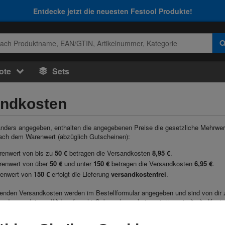
Entdecke jetzt die neuesten Festool Produkte!
ote
Sets
andkosten
anders angegeben, enthalten die angegebenen Preise die gesetzliche Mehrwer
nach dem Warenwert (abzüglich Gutscheinen):
renwert von bis zu
50 €
betragen die Versandkosten
8,95 €
.
renwert von über
50 €
und unter
150 €
betragen die Versandkosten
6,95 €
.
enwert von
150 €
erfolgt die Lieferung
versandkostenfrei
.
enden Versandkosten werden im Bestellformular angegeben und sind von dir 
n du von deinem Widerrufsrecht Gebrauch machst, erstatten wir dir die Koste
andardlieferung gewählt hast. Etwaige Mehrkosten sind von dir zu tragen.