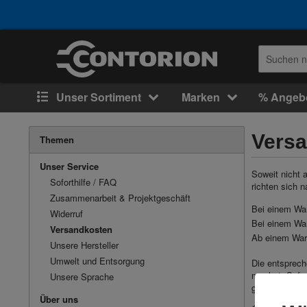
Unser Sortiment
Marken
% Angeb
Vers
Themen
Unser Service
Soweit nicht 
Soforthilfe / FAQ
richten sich 
Zusammenarbeit & Projektgeschäft
Bei einem Wa
Widerruf
Bei einem Wa
Versandkosten
Ab einem War
Unsere Hersteller
Umwelt und Entsorgung
Die entsprech
machst. Sofer
Unsere Sprache
günstigste St
Über uns