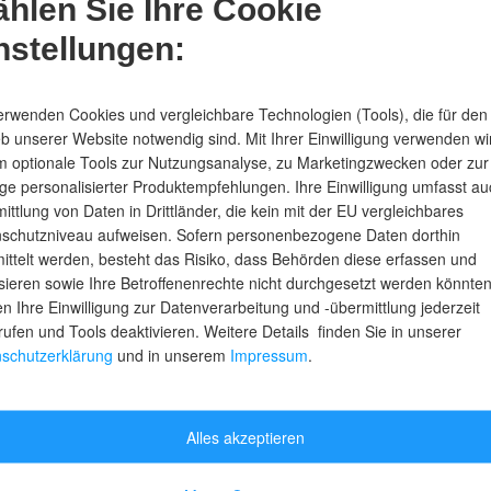
hlen Sie Ihre Cookie
liefert im Moment nur nach Österreich.
nstellungen:
erwenden Cookies und vergleichbare Technologien (Tools), die für den
eb unserer Website notwendig sind. Mit Ihrer Einwilligung verwenden wi
 optionale Tools zur Nutzungsanalyse, zu Marketingzwecken oder zur
ge personalisierter Produktempfehlungen. Ihre Einwilligung umfasst au
ittlung von Daten in Drittländer, die kein mit der EU vergleichbares
schutzniveau aufweisen. Sofern personenbezogene Daten dorthin
ittelt werden, besteht das Risiko, dass Behörden diese erfassen und
sieren sowie Ihre Betroffenenrechte nicht durchgesetzt werden könnten
n Ihre Einwilligung zur Datenverarbeitung und -übermittlung jederzeit
rufen und Tools deaktivieren. Weitere Details finden Sie in unserer
schutzerklärung
und in unserem
Impressum
.
Alles akzeptieren
ieren und Gutscheine im Wert von bis zu 50 Euro sichern.*