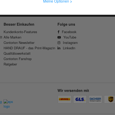
Meine Optionen
>
Für Geschäftskunden
Für Privatkunden
Besser Einkaufen
Folge uns
Kundenkonto-Features
Facebook
ft
Alle Marken
YouTube
Contorion Newsletter
Instagram
HAND DRAUF - das Print-Magazin
Linkedin
Qualitätswerkstatt
Contorion Fanshop
Ratgeber
Wir versenden mit