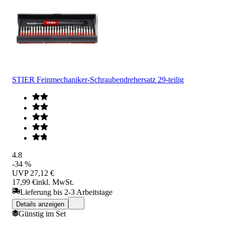
STIER Feinmechaniker-Schraubendrehersatz 29-teilig
4.8
-34 %
UVP
27,12 €
17,99 €
inkl. MwSt.
Lieferung bis 2-3 Arbeitstage
Details anzeigen
Günstig im Set