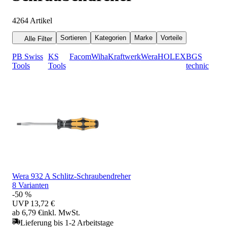
4264
Artikel
Sortieren
Kategorien
Marke
Vorteile
Alle Filter
PB Swiss
KS
Facom
Wiha
Kraftwerk
Wera
HOLEX
BGS
Tools
Tools
technic
Wera 932 A Schlitz-Schraubendreher
8 Varianten
-50 %
UVP
13,72 €
ab 6,79 €
inkl. MwSt.
Lieferung bis 1-2 Arbeitstage