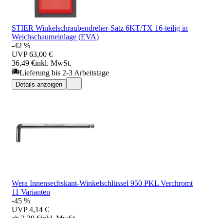
STIER Winkelschraubendreher-Satz 6KT/TX 16-teilig in
Weichschaumeinlage (EVA)
-42 %
UVP
63,00 €
36,49 €
inkl. MwSt.
Lieferung bis 2-3 Arbeitstage
Details anzeigen
Wera Innensechskant-Winkelschlüssel 950 PKL Verchromt
11 Varianten
-45 %
UVP
4,14 €