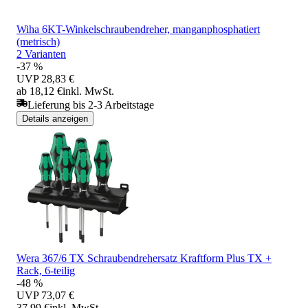
Wiha 6KT-Winkelschraubendreher, manganphosphatiert
(metrisch)
2 Varianten
-37 %
UVP
28,83 €
ab 18,12 €
inkl. MwSt.
Lieferung bis 2-3 Arbeitstage
Details anzeigen
Wera 367/6 TX Schraubendrehersatz Kraftform Plus TX +
Rack, 6-teilig
-48 %
UVP
73,07 €
37,99 €
inkl. MwSt.