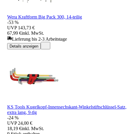
Wera Kraftform Big Pack 300, 14-teilig
-53 %
UVP
143,73 €
67,99 €
inkl. MwSt.
Lieferung bis 2-3 Arbeitstage
Details anzeigen
KS Tools Kugelkopf-Innensechskant-Winkelstiftschlüssel-Satz,
extra lang, 9-tlg
-24 %
UVP
24,00 €
18,19 €
inkl. MwSt.
9 Stück enthalten