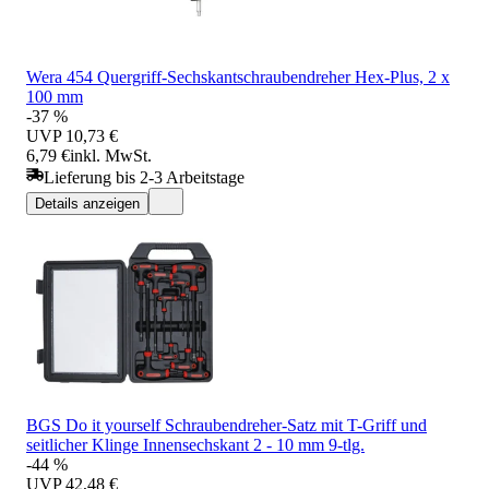
Wera 454 Quergriff-Sechskantschraubendreher Hex-Plus, 2 x
100 mm
-37 %
UVP
10,73 €
6,79 €
inkl. MwSt.
Lieferung bis 2-3 Arbeitstage
Details anzeigen
BGS Do it yourself Schraubendreher-Satz mit T-Griff und
seitlicher Klinge Innensechskant 2 - 10 mm 9-tlg.
-44 %
UVP
42,48 €