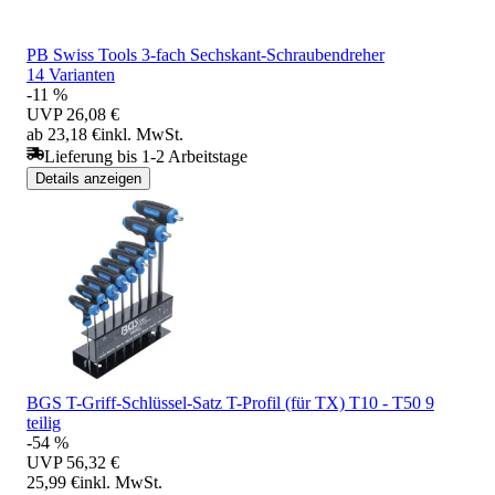
PB Swiss Tools 3-fach Sechskant-Schraubendreher
14 Varianten
-11 %
UVP
26,08 €
ab 23,18 €
inkl. MwSt.
Lieferung bis 1-2 Arbeitstage
Details anzeigen
BGS T-Griff-Schlüssel-Satz T-Profil (für TX) T10 - T50 9
teilig
-54 %
UVP
56,32 €
25,99 €
inkl. MwSt.