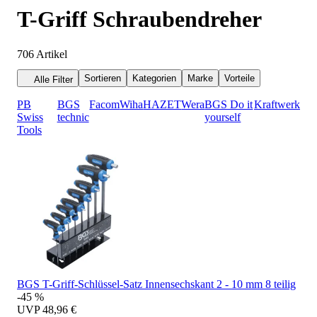
T-Griff Schraubendreher
706
Artikel
Sortieren
Kategorien
Marke
Vorteile
Alle Filter
PB
BGS
Facom
Wiha
HAZET
Wera
BGS Do it
Kraftwerk
Swiss
technic
yourself
Tools
BGS T-Griff-Schlüssel-Satz Innensechskant 2 - 10 mm 8 teilig
-45 %
UVP
48,96 €