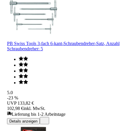
PB Swiss Tools 3-fach 6-kant-Schraubendreher-Satz, Anzahl
Schraubendreher: 5
5.0
-23 %
UVP
133,82 €
102,98 €
inkl. MwSt.
Lieferung bis 1-2 Arbeitstage
Details anzeigen