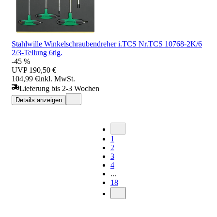
Stahlwille Winkelschraubendreher i.TCS Nr.TCS 10768-2K/6
2/3-Teilung 6tlg.
-45 %
UVP
190,50 €
104,99 €
inkl. MwSt.
Lieferung bis 2-3 Wochen
Details anzeigen
1
2
3
4
...
18