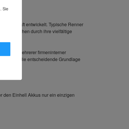
. Sie
 Kerngeschäft entwickelt. Typische Renner
en bestechen durch ihre vielfältige
eachtet mehrerer firmeninterner
 und bleibt die entscheidende Grundlage
r den Einhell Akkus nur ein einzigen