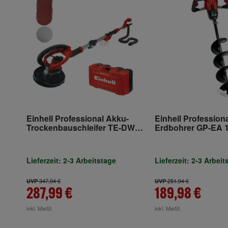
Einhell Professional Akku-
Einhell Profession
Trockenbauschleifer TE-DW
Erdbohrer GP-EA 1
18/225 Li - Solo
BL-Solo
Lieferzeit: 2-3 Arbeitstage
Lieferzeit: 2-3 Arbeit
347,94 €
251,94 €
UVP
UVP
287,99 €
189,98 €
inkl. MwSt.
inkl. MwSt.