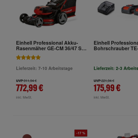
Einhell Professional Akku-
Einhell Profession
Rasenmäher GE-CM 36/47 S
Bohrschrauber TE-
HW Li (4x4,0Ah)
BL (2x2,0Ah)
Lieferzeit: 7-10 Arbeitstage
Lieferzeit: 2-3 Arbeit
911,94 €
221,94 €
UVP
UVP
772,99 €
175,99 €
inkl. MwSt.
inkl. MwSt.
-17 %