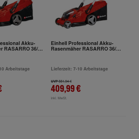
fessional Akku-
Einhell Professional Akku-
r RASARRO 36/42
Rasenmäher RASARRO 36/40
(2x4.0Ah)
-10 Arbeitstage
Lieferzeit: 7-10 Arbeitstage
551,94 €
UVP
€
409,99 €
inkl. MwSt.