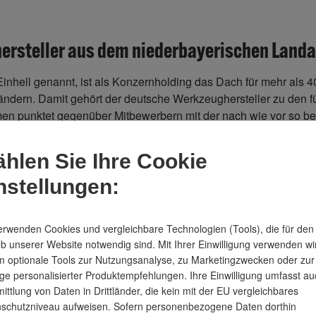
ersteller aus dem niederbayerischen Landau
 Einhell genannt, ist als Konzernholding das Dach für mehr als
ndern. Damit gehört der deutsche Werkzeughersteller zu den 
n punktet gegenüber Mitbewerbern mit der nach wie vor so be
.
hlen Sie Ihre Cookie
tige Akkusysteme über Einhell Akkuschrauber, Einhell Tischkr
nstellungen:
en Do-It-Yourself Enthusiasten, Hobbygärtner und Heimwerker hi
e und Garten & Freizeit
erwenden Cookies und vergleichbare Technologien (Tools), die für den
eb unserer Website notwendig sind. Mit Ihrer Einwilligung verwenden wi
eschäftsbereiche Werkzeuge sowie Garten & Freizeit aufgeteilt.
 optionale Tools zur Nutzungsanalyse, zu Marketingzwecken oder zur
ine Ausnahmestellung. Bei den Akkusystemen mit ihrer ausgefe
ge personalisierter Produktempfehlungen. Ihre Einwilligung umfasst au
ssägen bei den Profis ebenso gefragt wie beim Hobbywerker. Gle
ittlung von Daten in Drittländer, die kein mit der EU vergleichbares
technik in Klimaanlagen und Wärmepumpen.
schutzniveau aufweisen. Sofern personenbezogene Daten dorthin