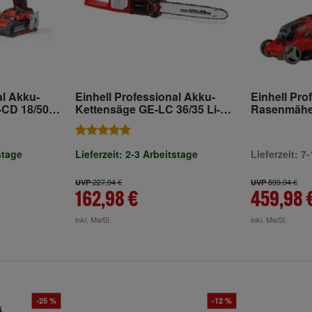
al Akku-
Einhell Professional Akku-
Einhell Pro
CD 18/50 Li
Kettensäge GE-LC 36/35 Li-
Rasenmähe
Solo
(2x5,2Ah)
stage
Lieferzeit: 2-3 Arbeitstage
Lieferzeit: 7
227,94 €
599,94 €
UVP
UVP
162,98 €
459,98 
inkl. MwSt.
inkl. MwSt.
-25 %
-12 %