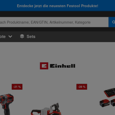
Entdecke jetzt die neuesten Festool Produkte!
ote
Sets
-21 %
-28 %