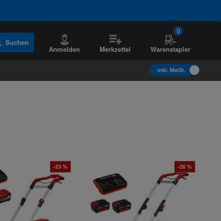
0
Suchen
Anmelden
Merkzettel
Warenstapler
inkl. MwSt.
-23 %
-26 %