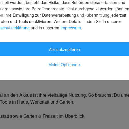
ittelt werden, besteht das Risiko, dass Behörden diese erfassen und
sieren sowie Ihre Betroffenenrechte nicht durchgesetzt werden könnten
Kernkompetenz
n Ihre Einwilligung zur Datenverarbeitung und -übermittlung jederzeit
rufen und Tools deaktivieren. Weitere Details finden Sie in unserer
hrzehnt hat sich der gesamte Einhell DIY-Markt zu einem echten
schutzerklärung
und in unserem
Impressum
.
uber oder auch die Einhell Tischkreissägen. Einhell Kompressor
Alles akzeptieren
asenroboter sowie sämtliche Akkugeräte auf dem Vormarsch. Ung
rde an der Kernkompetenz Entwicklung nicht gerüttelt. Sie ist
Meine Optionen
>
für individuelle Lösungen andererseits.
an den Akkus ist ihre vielfältige Nutzung. So brauchst Du unte
Tools in Haus, Werkstatt und Garten.
tatt sowie Garten & Freizeit im Überblick