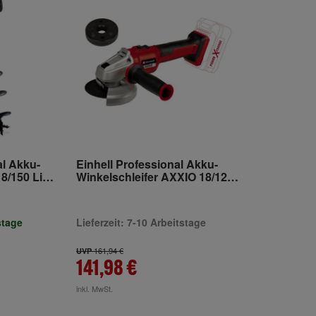
al Akku-
Einhell Professional Akku-
8/150 Li
Winkelschleifer AXXIO 18/125
Q
stage
Lieferzeit: 7-10 Arbeitstage
161,94 €
UVP
141,98 €
inkl. MwSt.