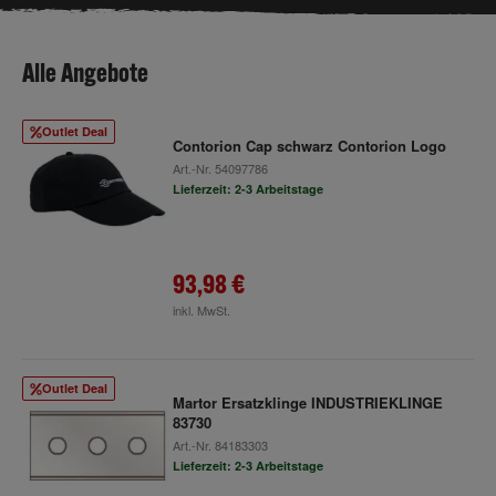
Alle Angebote
Outlet Deal
Contorion Cap schwarz Contorion Logo
Art.-Nr.
54097786
Lieferzeit: 2-3 Arbeitstage
93,98 €
inkl. MwSt.
Outlet Deal
Martor Ersatzklinge INDUSTRIEKLINGE
83730
Art.-Nr.
84183303
Lieferzeit: 2-3 Arbeitstage