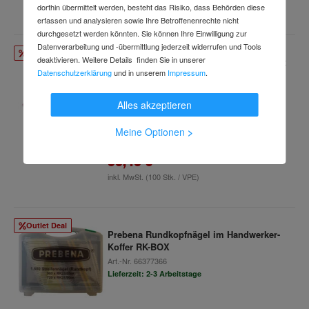
inkl. MwSt.
dorthin übermittelt werden, besteht das Risiko, dass Behörden diese
erfassen und analysieren sowie Ihre Betroffenenrechte nicht
durchgesetzt werden könnten. Sie können Ihre Einwilligung zur
Datenverarbeitung und -übermittlung jederzeit widerrufen und Tools
Outlet Deal
deaktivieren. Weitere Details finden Sie in unserer
Sia Streifen mit Loch, 1950 siaspeed, 81 x
Datenschutzerklärung
und in unserem
Impressum
.
133, 8-Loch Korn 500
Art.-Nr.
53623693
Lieferzeit: 2-3 Arbeitstage
Alles akzeptieren
Meine Optionen
>
38,48 €
inkl. MwSt.
(100 Stk. / VPE)
Outlet Deal
Prebena Rundkopfnägel im Handwerker-
Koffer RK-BOX
Art.-Nr.
66377366
Lieferzeit: 2-3 Arbeitstage