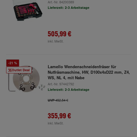
Art.-Nr.
84200389
Lieferzeit: 2-3 Arbeitstage
505,99 €
inkl. MwSt.
-21 %
Lamello Wendenschneidenfräser für
Outlet Deal
Nutfräsmaschine, HW, D100x4xD22 mm, Z4,
WS, NL 4, mit Nabe
Art.-Nr.
97442792
Lieferzeit: 2-3 Arbeitstage
452,54 €
UVP
355,99 €
inkl. MwSt.