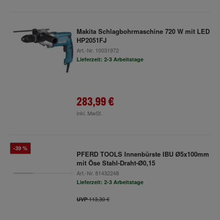
Makita Schlagbohrmaschine 720 W mit LED
HP2051FJ
Art.-Nr.
10031972
Lieferzeit: 2-3 Arbeitstage
283,99 €
inkl. MwSt.
-39 %
PFERD TOOLS Innenbürste IBU Ø5x100mm
mit Öse Stahl-Draht-Ø0,15
Art.-Nr.
81432248
Lieferzeit: 2-3 Arbeitstage
113,30 €
UVP