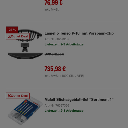
76,99 €
inkl. MwSt.
-24 %
Lamello Tenso P-10, mit Vorspann-Clip
Outlet Deal
Art.-Nr.
56290287
Lieferzeit: 2-3 Arbeitstage
972,36 €
UVP
735,98 €
inkl. MwSt.
(1000 Stk. / VPE)
Outlet Deal
Mafell Stichsägeblatt-Set "Sortiment 1"
Art.-Nr.
76387336
Lieferzeit: 2-3 Arbeitstage