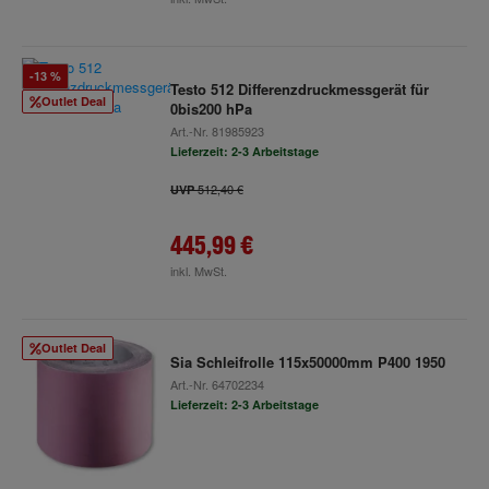
-13 %
Testo 512 Differenzdruckmessgerät für
Outlet Deal
0bis200 hPa
Art.-Nr.
81985923
Lieferzeit: 2-3 Arbeitstage
512,40 €
UVP
445,99 €
inkl. MwSt.
Outlet Deal
Sia Schleifrolle 115x50000mm P400 1950
Art.-Nr.
64702234
Lieferzeit: 2-3 Arbeitstage