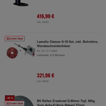
416,99 €
inkl. MwSt.
Outlet Deal
Lamello Clamex S-18 Set, inkl. Bohrlehre,
Wendeschneidenfräser
Art.-Nr.
51112864
Lieferzeit: 2-3 Wochen
321,98 €
inkl. MwSt.
-36 %
BS Rollen Ersatzrad D.80mm Trgf. 80kg
Outlet Deal
Gum.Achs-D.8mm Nabenl.37mm