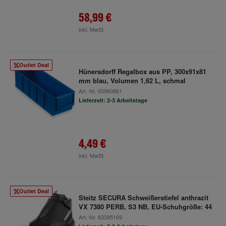
58,99 €
inkl. MwSt.
Outlet Deal
Hünersdorff Regalbox aus PP, 300x91x81
mm blau, Volumen 1,62 L, schmal
Art.-Nr.
65990861
Lieferzeit: 2-3 Arbeitstage
4,49 €
inkl. MwSt.
Outlet Deal
Steitz SECURA Schweißerstiefel anthrazit
VX 7380 PERB, S3 NB, EU-Schuhgröße: 44
Art.-Nr.
83395169