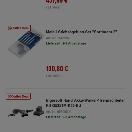
457,99 €
inkl. MwSt.
Outlet Deal
Mafell Stichsägeblatt-Set "Sortiment 2"
Art.-Nr.
76452873
Lieferzeit: 2-3 Arbeitstage
130,80 €
inkl. MwSt.
Outlet Deal
Ingersoll Rand Akku-Winkel-/Trennschleifer
Kit G5351M-K22-EU
Art.-Nr.
95395009
Lieferzeit: 2-3 Arbeitstage