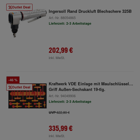
Outlet Deal
Ingersoll Rand Druckluft Blechschere 325B
Art.-Nr.
88054865
Lieferzeit: 2-3 Arbeitstage
202,99 €
inkl. MwSt.
-46 %
Kraftwerk VDE Einlage mit Maulschlüssel/T-
Outlet Deal
Griff Außen-Sechskant 19-tlg.
Art.-Nr.
94049906
Lieferzeit: 2-3 Arbeitstage
622,80 €
UVP
335,99 €
inkl. MwSt.