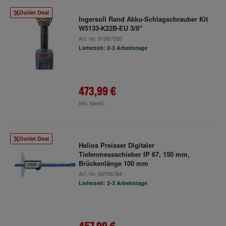
Outlet Deal
Ingersoll Rand Akku-Schlagschrauber Kit
W5133-K22B-EU 3/8"
Art.-Nr.
91987085
Lieferzeit: 2-3 Arbeitstage
473,99 €
inkl. MwSt.
Outlet Deal
Helios Preisser Digitaler
Tiefenmessschieber IP 67, 150 mm,
Brückenlänge 100 mm
Art.-Nr.
66706784
Lieferzeit: 2-3 Arbeitstage