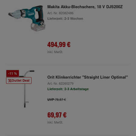
Makita Akku-Blechschere, 18 V DJS200Z
Art.-Nr.
82082486
Lieferzeit: 2-3 Wochen
494,99 €
inkl. MwSt.
-11 %
Orit Klinkerrichter "Straight Liner Optimal"
Outlet Deal
Art.-Nr.
62260279
Lieferzeit: 2-3 Arbeitstage
78,87 €
UVP
69,97 €
inkl. MwSt.