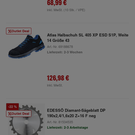
68,99 €
inkl. MwSt.
(10 Stk. / VPE)
Outlet Deal
Atlas Halbschuh SL 405 XP ESD S1P, Weite
14 Größe 43
Art.-Nr.
69188678
Lieferzeit: 2-3 Wochen
126,98 €
inkl. MwSt.
-22 %
EDESSÖ Diamant-Sägeblatt DP
Outlet Deal
190x2,4/1,6x20 Z=16 F neg
Art.-Nr.
81534535
Lieferzeit: 2-3 Arbeitstage