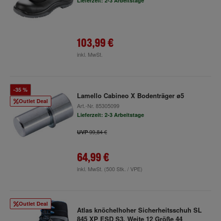
Lieferzeit: 2-3 Arbeitstage
103,99 €
inkl. MwSt.
-35 %
Lamello Cabineo X Bodenträger ø5
Outlet Deal
Art.-Nr.
85305099
Lieferzeit: 2-3 Arbeitstage
99,84 €
UVP
64,99 €
inkl. MwSt.
(500 Stk. / VPE)
Outlet Deal
Atlas knöchelhoher Sicherheitsschuh SL
845 XP ESD S3, Weite 12 Größe 44