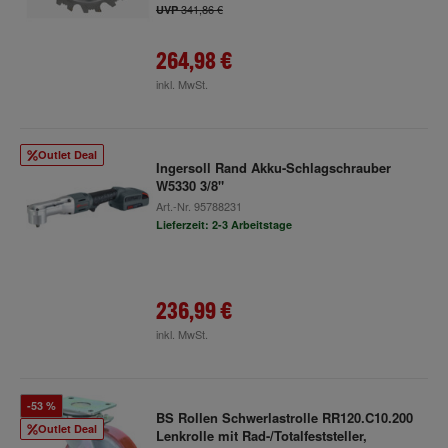
341,86 €
UVP
264,98 €
inkl. MwSt.
Outlet Deal
Ingersoll Rand Akku-Schlagschrauber
W5330 3/8"
Art.-Nr.
95788231
Lieferzeit: 2-3 Arbeitstage
236,99 €
inkl. MwSt.
-53 %
BS Rollen Schwerlastrolle RR120.C10.200
Outlet Deal
Lenkrolle mit Rad-/Totalfeststeller,