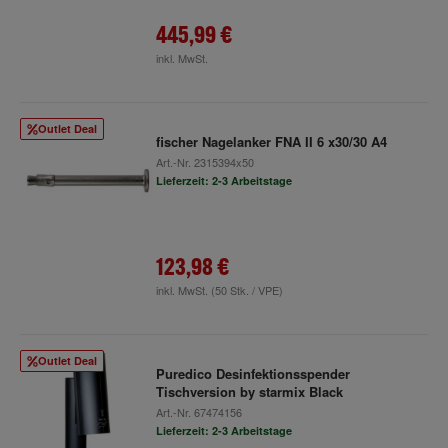
445,99 €
inkl. MwSt.
Outlet Deal
fischer Nagelanker FNA II 6 x30/30 A4
Art.-Nr.
2315394x50
Lieferzeit: 2-3 Arbeitstage
123,98 €
inkl. MwSt.
(50 Stk. / VPE)
Outlet Deal
Puredico Desinfektionsspender
Tischversion by starmix Black
Art.-Nr.
67474156
Lieferzeit: 2-3 Arbeitstage