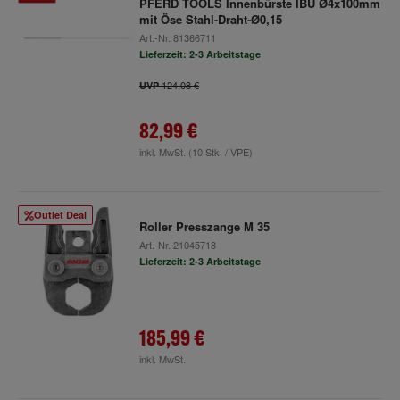
PFERD TOOLS Innenbürste IBU Ø4x100mm
mit Öse Stahl-Draht-Ø0,15
Art.-Nr.
81366711
Lieferzeit: 2-3 Arbeitstage
124,08 €
UVP
82,99 €
inkl. MwSt.
(10 Stk. / VPE)
Outlet Deal
Roller Presszange M 35
Art.-Nr.
21045718
Lieferzeit: 2-3 Arbeitstage
185,99 €
inkl. MwSt.