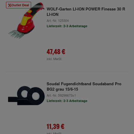
Outlet Deal
WOLF-Garten LI-ION POWER Finesse 30 R
LI-ION
Art.-Nr.
125304
Lieferzeit: 2-3 Arbeitstage
47,48 €
inkl. MwSt.
Soudal Fugendichtband Soudaband Pro
BG2 grau 15/6-15
Art.-Nr.
59298673x1
Lieferzeit: 2-3 Arbeitstage
11,39 €
inkl. MwSt.