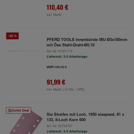
110,40 €
inkl. MwSt.
-38 %
PFERD TOOLS Innenbürste IBU Ø3x100mm
mit Öse Stahl-Draht-Ø0,10
Art.-Nr.
81301174
Lieferzeit: 2-3 Arbeitstage
149,16 €
UVP
91,99 €
inkl. MwSt.
(10 Stk. / VPE)
Outlet Deal
Sia Streifen mit Loch, 1950 siaspeed, 81 x
133, 8-Loch Korn 600
Art.-Nr.
53754767
Lieferzeit: 2-3 Arbeitstage