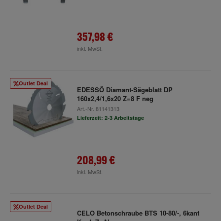
357,98 €
inkl. MwSt.
Outlet Deal
EDESSÖ Diamant-Sägeblatt DP
160x2,4/1,6x20 Z=8 F neg
Art.-Nr.
81141313
Lieferzeit: 2-3 Arbeitstage
208,99 €
inkl. MwSt.
Outlet Deal
CELO Betonschraube BTS 10-80/-, 6kant