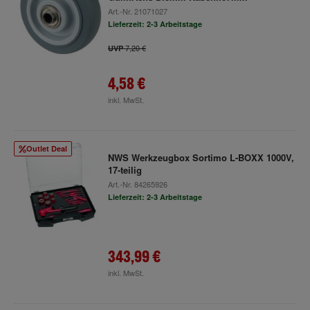
Art.-Nr.
21071027
Lieferzeit: 2-3 Arbeitstage
7,20 €
UVP
4,58 €
inkl. MwSt.
Outlet Deal
NWS Werkzeugbox Sortimo L-BOXX 1000V,
17-teilig
Art.-Nr.
84265926
Lieferzeit: 2-3 Arbeitstage
343,99 €
inkl. MwSt.