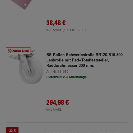
38,48 €
inkl. MwSt.
(100 Stk. / VPE)
Outlet Deal
BS Rollen Schwerlastrolle RR120.B15.300
Lenkrolle mit Rad-/Totalfeststeller,
Raddurchmesser 300 mm,
Art.-Nr.
111065
Lieferzeit: 2-3 Arbeitstage
294,98 €
inkl. MwSt.
-33 %