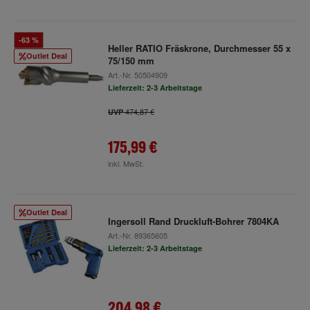
-63 %
Heller RATIO Fräskrone, Durchmesser 55 x
Outlet Deal
75/150 mm
Art.-Nr.
50504909
Lieferzeit: 2-3 Arbeitstage
474,87 €
UVP
175,99 €
inkl. MwSt.
Outlet Deal
Ingersoll Rand Druckluft-Bohrer 7804KA
Art.-Nr.
89365605
Lieferzeit: 2-3 Arbeitstage
204,98 €