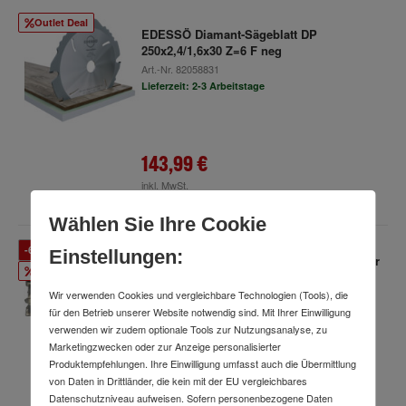
Outlet Deal
EDESSÖ Diamant-Sägeblatt DP
250x2,4/1,6x30 Z=6 F neg
Art.-Nr.
82058831
Lieferzeit: 2-3 Arbeitstage
143,99 €
inkl. MwSt.
Wählen Sie Ihre Cookie
-61 %
Einstellungen:
Heller RatioQuick Bohrkrone Durchmesser
Outlet Deal
150 x 80/105 mm
Wir verwenden Cookies und vergleichbare Technologien (Tools), die
Art.-Nr.
80086701
für den Betrieb unserer Website notwendig sind. Mit Ihrer Einwilligung
Lieferzeit: 2-3 Arbeitstage
verwenden wir zudem optionale Tools zur Nutzungsanalyse, zu
731,73 €
UVP
Marketingzwecken oder zur Anzeige personalisierter
Produktempfehlungen. Ihre Einwilligung umfasst auch die Übermittlung
von Daten in Drittländer, die kein mit der EU vergleichbares
285,98 €
Datenschutzniveau aufweisen. Sofern personenbezogene Daten