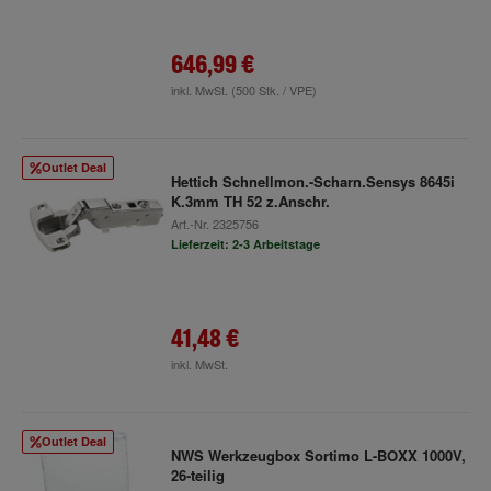
646,99 €
inkl. MwSt.
(500 Stk. / VPE)
Outlet Deal
Hettich Schnellmon.-Scharn.Sensys 8645i
K.3mm TH 52 z.Anschr.
Art.-Nr.
2325756
Lieferzeit: 2-3 Arbeitstage
41,48 €
inkl. MwSt.
Outlet Deal
NWS Werkzeugbox Sortimo L-BOXX 1000V,
26-teilig