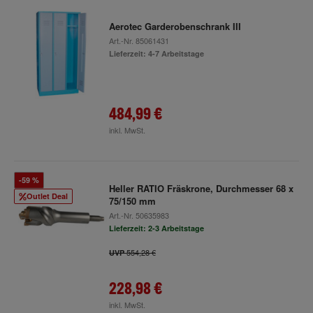
Aerotec Garderobenschrank III
Art.-Nr.
85061431
Lieferzeit: 4-7 Arbeitstage
484,99 €
inkl. MwSt.
-59 %
Heller RATIO Fräskrone, Durchmesser 68 x
Outlet Deal
75/150 mm
Art.-Nr.
50635983
Lieferzeit: 2-3 Arbeitstage
554,28 €
UVP
228,98 €
inkl. MwSt.