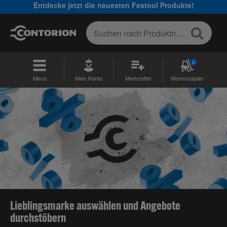
Entdecke jetzt die neuesten Festool Produkte!
0
Menü
Mein Konto
Merkzettel
Warenstapler
Lieblingsmarke auswählen und Angebote
durchstöbern