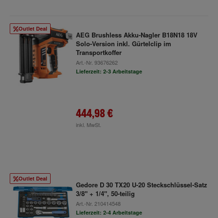
Outlet Deal
AEG Brushless Akku-Nagler B18N18 18V
Solo-Version inkl. Gürtelclip im
Transportkoffer
Art.-Nr.
93676262
Lieferzeit: 2-3 Arbeitstage
444,98 €
inkl. MwSt.
Outlet Deal
Gedore D 30 TX20 U-20 Steckschlüssel-Satz
3/8" + 1/4", 50-teilig
Art.-Nr.
210414548
Lieferzeit: 2-4 Arbeitstage