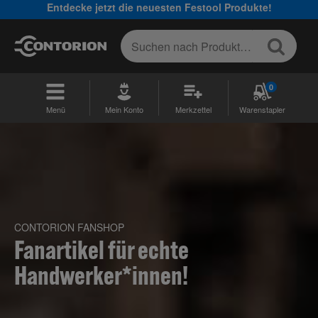
Entdecke jetzt die neuesten Festool Produkte!
0
Menü
Mein Konto
Merkzettel
Warenstapler
CONTORION FANSHOP
Fanartikel für echte
Handwerker*innen!