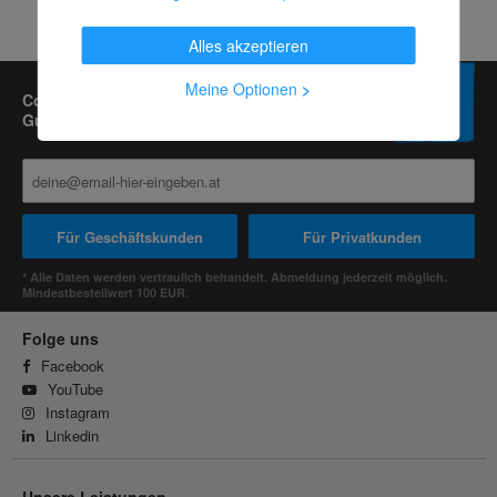
Alles akzeptieren
Meine Optionen
>
Contorion Newsletter kostenlos abonnieren und
Gutscheine im Wert von bis zu 50 Euro sichern.*
Für Geschäftskunden
Für Privatkunden
* Alle Daten werden vertraulich behandelt. Abmeldung jederzeit möglich.
Mindestbestellwert 100 EUR.
Folge uns
Facebook
YouTube
Instagram
Linkedin