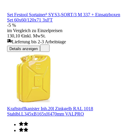
Set Festool Sortainer³ SYS3-SORT/3 M 337 + Einsatzboxen
Set 60x60/120x71 3xFT
-5 %
im Vergleich zu Einzelpreisen
130,10 €
inkl. MwSt.
Lieferung bis 2-3 Arbeitstage
Details anzeigen
Kraftstoffkanister Inh.20l Zinkgelb RAL 1018
Stahlbl.L345xB165xH470mm VALPRO