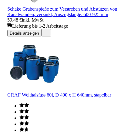
Schake Grabenspieße zum Verstreben und Abstützen von
Kanalwänden, verzinkt, Auszugslänge: 600-925 mm
59,48 €
inkl. MwSt.
Lieferung bis 1-2 Arbeitstage
Details anzeigen
GRAF Weithalsfass 60l, D 400 x H 640mm, stapelbar