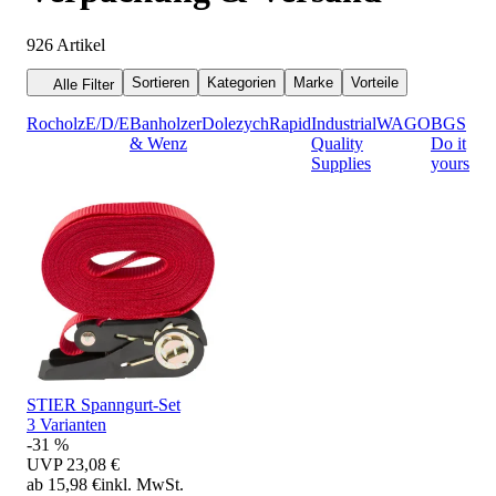
926
Artikel
Sortieren
Kategorien
Marke
Vorteile
Alle Filter
Rocholz
E/D/E
Banholzer
Dolezych
Rapid
Industrial
WAGO
BGS
& Wenz
Quality
Do it
Supplies
yourself
STIER Spanngurt-Set
3 Varianten
-31 %
UVP
23,08 €
ab 15,98 €
inkl. MwSt.