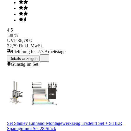
4.5
-38 %
UVP
36,78 €
22,79 €
inkl. MwSt.
Lieferung bis 2-3 Arbeitstage
Details anzeigen
Günstig im Set
Set Stanley Einhand-Montagewerkzeug Tradelift Set + STIER
Spanngummi Set 28 Stück