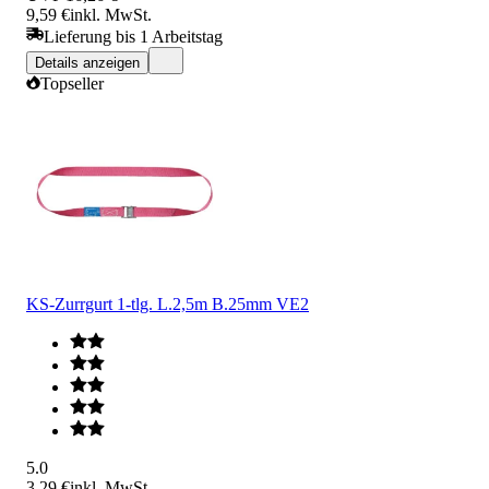
9,59 €
inkl. MwSt.
Lieferung bis 1 Arbeitstag
Details anzeigen
Topseller
KS-Zurrgurt 1-tlg. L.2,5m B.25mm VE2
5.0
3,29 €
inkl. MwSt.