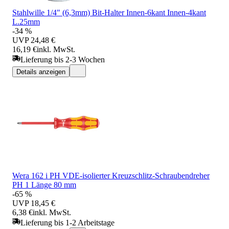
Stahlwille 1/4" (6,3mm) Bit-Halter Innen-6kant Innen-4kant
L.25mm
-34 %
UVP
24,48 €
16,19 €
inkl. MwSt.
Lieferung bis 2-3 Wochen
Details anzeigen
Wera 162 i PH VDE-isolierter Kreuzschlitz-Schraubendreher
PH 1 Länge 80 mm
-65 %
UVP
18,45 €
6,38 €
inkl. MwSt.
Lieferung bis 1-2 Arbeitstage