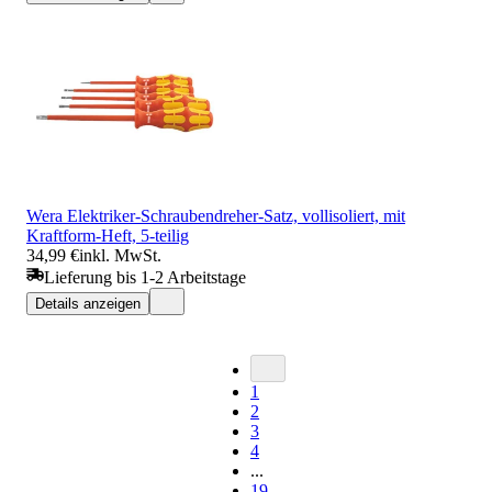
Wera Elektriker-Schraubendreher-Satz, vollisoliert, mit
Kraftform-Heft, 5-teilig
34,99 €
inkl. MwSt.
Lieferung bis 1-2 Arbeitstage
Details anzeigen
1
2
3
4
...
19