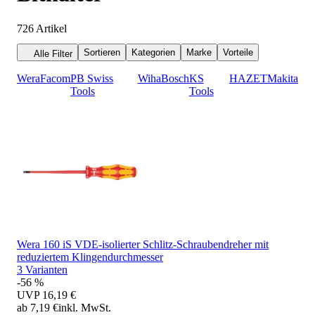
726
Artikel
Sortieren
Kategorien
Marke
Vorteile
Alle Filter
Wera
Facom
PB Swiss
Wiha
Bosch
KS
HAZET
Makita
Tools
Tools
Wera 160 iS VDE-isolierter Schlitz-Schraubendreher mit
reduziertem Klingendurchmesser
3 Varianten
-56 %
UVP
16,19 €
ab 7,19 €
inkl. MwSt.