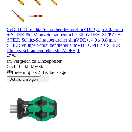
Set STIER Schlitz-Schraubendreher slimVDE+, 3,5 x 0,5 mm
+ STIER PlusMinus-Schraubendreher slimVDE+, SL/PZ2 +
STIER Schlitz-Schraubendreher slimVDE+, 4,0 x 0,8 mm +
STIER Phillips-Schraubendreher slimVDE+, PH 2 + STIER
Phillips-Schraubendreher slimVDE+, P
-7 %
im Vergleich zu Einzelpreisen
56,45 €
inkl. MwSt.
Lieferung bis 2-3 Arbeitstage
Details anzeigen