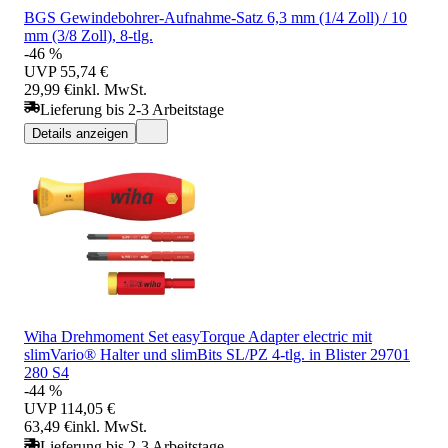
BGS Gewindebohrer-Aufnahme-Satz 6,3 mm (1/4 Zoll) / 10
mm (3/8 Zoll), 8-tlg.
-46 %
UVP
55,74 €
29,99 €
inkl. MwSt.
Lieferung bis 2-3 Arbeitstage
Details anzeigen
Wiha Drehmoment Set easyTorque Adapter electric mit
slimVario® Halter und slimBits SL/PZ 4-tlg. in Blister 29701
280 S4
-44 %
UVP
114,05 €
63,49 €
inkl. MwSt.
Lieferung bis 2-3 Arbeitstage