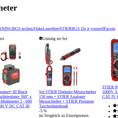
meter
NNING
BGS technic
Fluke
Laserliner
STIER
BGS Do it yourself
Facom
Set
Günstig im Set
STIER Pr
ainer³ III Black
Set STIER Digitaler Messschieber
1000V A
zlinienlaser 360° x
150 mm + STIER Analoger
CAT IV
-Multimeter 2 - 600
Messschieber + STIER Premium
600 V DC CAT III
Taschenbandmaß
-5 %
im Vergleich zu Einzelpreisen