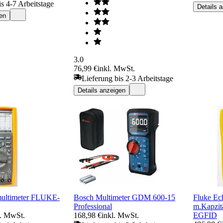
is 4-7 Arbeitstage
Details 
en
3.0
76,99 €
inkl. MwSt.
Lieferung bis 2-3 Arbeitstage
Details anzeigen
multimeter FLUKE-
Bosch Multimeter GDM 600-15
Fluke Ech
Professional
m.Kapzi
l. MwSt.
168,98 €
inkl. MwSt.
EGFID