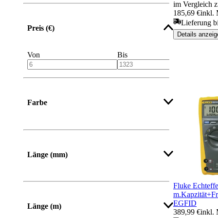
im Vergleich z
185,69 €
inkl.
Lieferung b
Preis (€)
Details anzeig
Von
Bis
Farbe
Mehr anzeigen
Länge (mm)
Von
Bis
Fluke Echteff
m.Kapzität+
EGFID
Länge (m)
389,99 €
inkl.