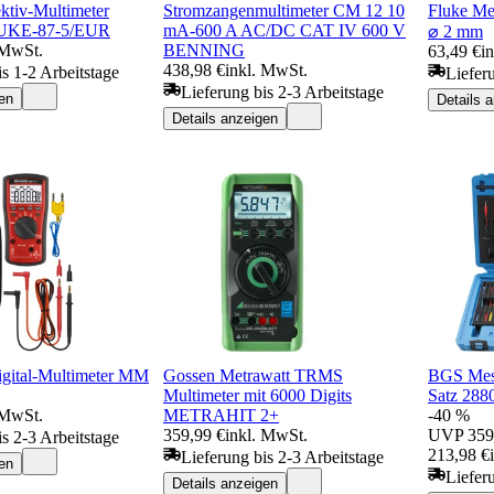
ektiv-Multimeter
Stromzangenmultimeter CM 12 10
Fluke Me
FLUKE-87-5/EUR
mA-600 A AC/DC CAT IV 600 V
⌀ 2 mm
 MwSt.
BENNING
63,49 €
i
438,98 €
inkl. MwSt.
is 1-2 Arbeitstage
Liefer
Lieferung bis 2-3 Arbeitstage
en
Details 
Details anzeigen
ital-Multimeter MM
Gossen Metrawatt TRMS
BGS Mess
Multimeter mit 6000 Digits
Satz 2880
 MwSt.
METRAHIT 2+
-40 %
359,99 €
inkl. MwSt.
UVP
359
is 2-3 Arbeitstage
213,98 €
Lieferung bis 2-3 Arbeitstage
en
Liefer
Details anzeigen