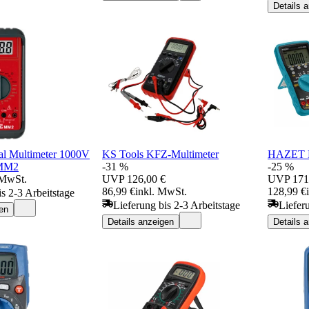
Details 
al Multimeter 1000V
KS Tools KFZ-Multimeter
HAZET M
 MM2
-31 %
-25 %
 MwSt.
UVP
126,00 €
UVP
171
86,99 €
inkl. MwSt.
128,99 €
is 2-3 Arbeitstage
Lieferung bis 2-3 Arbeitstage
Liefer
en
Details anzeigen
Details 