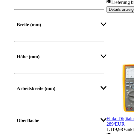
Lieferung b
Details anzeig
Breite (mm)
Von
Bis
Höhe (mm)
Von
Bis
Arbeitsbreite (mm)
Fluke Digital
Oberfläche
289/EUR
1.119,98 €
ink