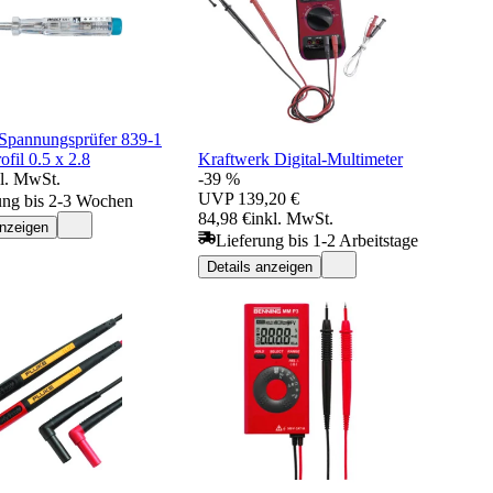
pannungsprüfer 839-1
ofil 0.5 x 2.8
Kraftwerk Digital-Multimeter
kl. MwSt.
-39 %
UVP
139,20 €
ung bis 2-3 Wochen
84,98 €
inkl. MwSt.
anzeigen
Lieferung bis 1-2 Arbeitstage
Details anzeigen