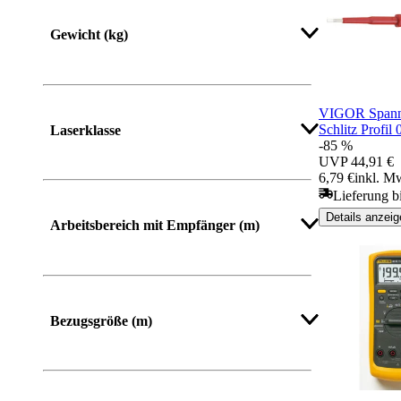
Gewicht (kg)
VIGOR Spann
Schlitz Profil 
Laserklasse
-85 %
UVP
44,91 €
6,79 €
inkl. M
Lieferung b
Details anzeig
Arbeitsbereich mit Empfänger (m)
Bezugsgröße (m)