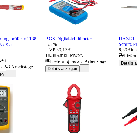
ungsprüfer V1138
BGS Digital-Multimeter
HAZET S
0.5 x 3
-53 %
Schlitz Pr
UVP
39,17 €
8,39 €
in
18,38 €
inkl. MwSt.
Liefer
wSt.
Lieferung bis 2-3 Arbeitstage
Details 
is 2-3 Arbeitstage
Details anzeigen
en