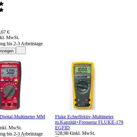
,67 €
nkl. MwSt.
ung bis 2-3 Arbeitstage
anzeigen
Digital-Multimeter MM
Fluke Echteffektiv-Multimeter
m.Kapzität+Frequenz FLUKE-179
inkl. MwSt.
EGFID
528,98 €
inkl. MwSt.
ung bis 2-3 Arbeitstage