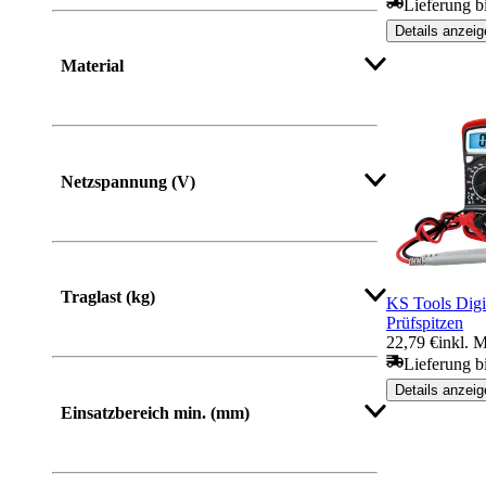
Lieferung bi
Details anzeig
Material
Netzspannung (V)
Traglast (kg)
KS Tools Digit
Prüfspitzen
22,79 €
inkl. 
Lieferung b
Details anzeig
Einsatzbereich min. (mm)