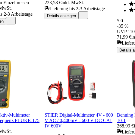
u Einzelpreisen
223,58 €
inkl. MwSt.
 MwSt.
Lieferung bis 2-3 Arbeitstage
is 2-3 Arbeitstage
Details anzeigen
5.0
en
-35 %
UVP
110
71,99 €
i
Liefer
Details 
ektiv-Multimeter
STIER Digital-Multimeter 4V - 600
Benning 
Frequenz FLUKE-175
V AC / 0,400mV - 600 V DC CAT
10-1
IV 600V
268,99 €
 MwSt.
Liefer