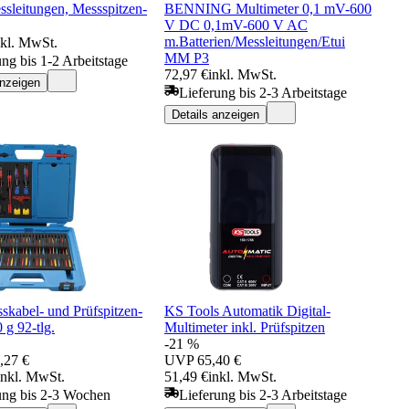
ssleitungen, Messspitzen-
BENNING Multimeter 0,1 mV-600
V DC 0,1mV-600 V AC
m.Batterien/Messleitungen/Etui
nkl. MwSt.
MM P3
ung bis 1-2 Arbeitstage
72,97 €
inkl. MwSt.
anzeigen
Lieferung bis 2-3 Arbeitstage
Details anzeigen
kabel- und Prüfspitzen-
KS Tools Automatik Digital-
 g 92-tlg.
Multimeter inkl. Prüfspitzen
-21 %
,27 €
UVP
65,40 €
inkl. MwSt.
51,49 €
inkl. MwSt.
ung bis 2-3 Wochen
Lieferung bis 2-3 Arbeitstage