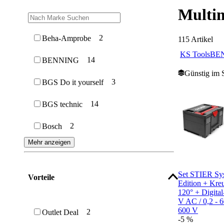
Multi
2
Beha-Amprobe
115
Artikel
KS Tools
BE
14
BENNING
Günstig im 
3
BGS Do it yourself
14
BGS technic
2
Bosch
Mehr anzeigen
Set STIER Syst
Vorteile
Edition + Kreu
120° + Digital
V AC / 0,2 - 
600 V
2
Outlet Deal
-5 %