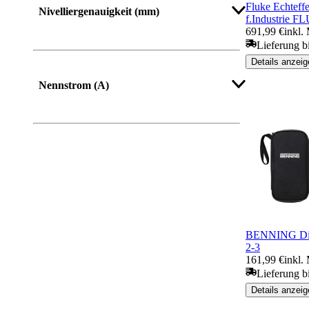
Fluke Echteff
Nivelliergenauigkeit (mm)
f.Industrie 
691,99 €
inkl.
Lieferung b
Details anzeig
Nennstrom (A)
BENNING Dig
2-3
161,99 €
inkl.
Lieferung b
Details anzeig