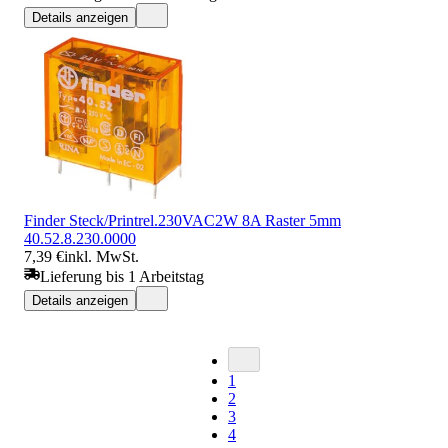
Details anzeigen
Finder Steck/Printrel.230VAC2W 8A Raster 5mm
40.52.8.230.0000
7,39 €
inkl. MwSt.
Lieferung bis 1 Arbeitstag
Details anzeigen
1
2
3
4