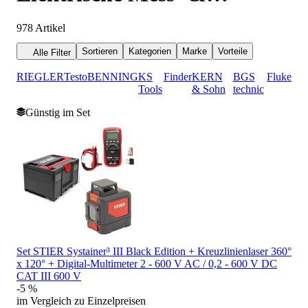
Umweltmesstechnik
978
Artikel
Sortieren
Kategorien
Marke
Vorteile
Alle Filter
RIEGLER
Testo
BENNING
KS
Finder
KERN
BGS
Fluke
Tools
& Sohn
technic
Günstig im Set
Set STIER Systainer³ III Black Edition + Kreuzlinienlaser 360°
x 120° + Digital-Multimeter 2 - 600 V AC / 0,2 - 600 V DC
CAT III 600 V
-5 %
im Vergleich zu Einzelpreisen