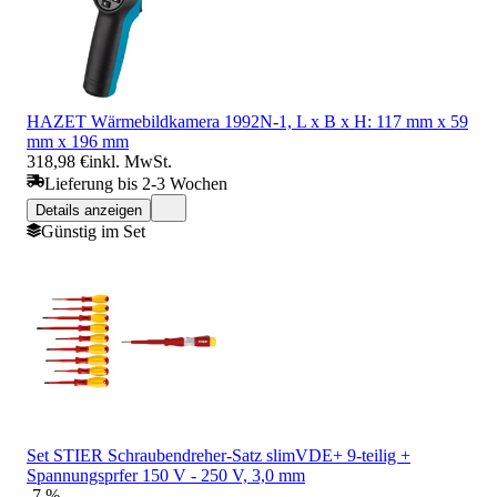
HAZET Wärmebildkamera 1992N-1, L x B x H: 117 mm x 59
mm x 196 mm
318,98 €
inkl. MwSt.
Lieferung bis 2-3 Wochen
Details anzeigen
Günstig im Set
Set STIER Schraubendreher-Satz slimVDE+ 9-teilig +
Spannungsprfer 150 V - 250 V, 3,0 mm
-7 %