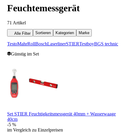
Feuchtemessgerät
71
Artikel
Sortieren
Kategorien
Marke
Alle Filter
Testo
Mahr
Roll
Bosch
Laserliner
STIER
Testboy
BGS technic
Günstig im Set
Set STIER Feuchtigkeitsmessgerät 40mm + Wasserwaage
40cm
-5 %
im Vergleich zu Einzelpreisen