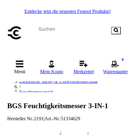
Entdecke jetzt die neuesten Festool Produkte!
Startseite
0
/
Messen & Prüfen
Menü
Mein Konto
Merkzettel
Warenstapler
/
Elektrische Mess- & Umweltmesstechnik
/
Feuchtemessgerät
/
Holzfeuchtemessgerät
BGS Feuchtigkeitsmesser 3-IN-1
/
BGS technic Holzfeuchtemessgerät
Hersteller Nr.:
2191
|
Art.-Nr.
:
51334629