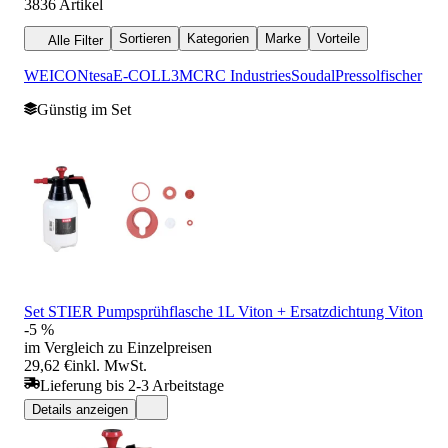
3836
Artikel
Sortieren
Kategorien
Marke
Vorteile
Alle Filter
WEICON
tesa
E-COLL
3M
CRC Industries
Soudal
Pressol
fischer
Günstig im Set
Set STIER Pumpsprühflasche 1L Viton + Ersatzdichtung Viton
-5 %
im Vergleich zu Einzelpreisen
29,62 €
inkl. MwSt.
Lieferung bis 2-3 Arbeitstage
Details anzeigen