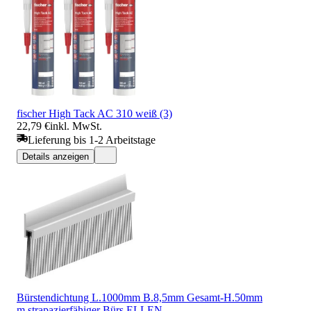
fischer High Tack AC 310 weiß (3)
22,79 €
inkl. MwSt.
Lieferung bis 1-2 Arbeitstage
Details anzeigen
Bürstendichtung L.1000mm B.8,5mm Gesamt-H.50mm
m.strapazierfähiger Bürs.ELLEN