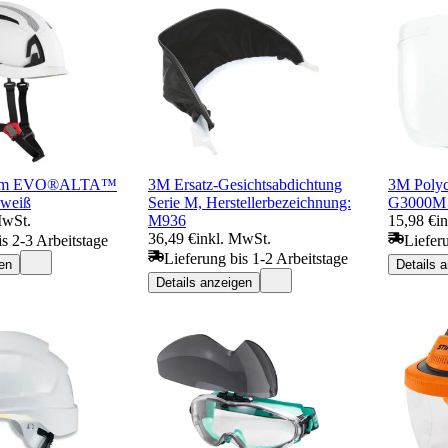
helm EVO®ALTA™
3M Ersatz-Gesichtsabdichtung
3M Polyc
 weiß
Serie M, Herstellerbezeichnung:
G3000M 
MwSt.
M936
15,98 €
i
36,49 €
inkl. MwSt.
is 2-3 Arbeitstage
Liefer
Lieferung bis 1-2 Arbeitstage
en
Details 
Details anzeigen