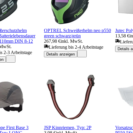
ßerschutzhelm
OPTREL Schweißerhelm neo p550
Jutec Po
atterielebensdauer
green schwarz/grün
13,58 €
i
x110mm DIN 8-12
267,98 €
inkl. MwSt.
Liefer
 MwSt.
Lieferung bis 2-4 Arbeitstage
Details 
is 2-3 Arbeitstage
Details anzeigen
en
e First Base 3
JSP Kinnriemen, Typ: 2P
Vorsatzsc
, Typ: LONG
3,98 €
inkl. MwSt.
P550 5S