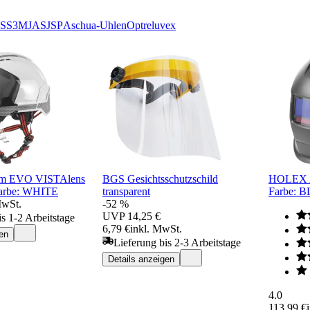
SS
3M
JAS
JSP
Aschua-Uhlen
Optrel
uvex
elm EVO VISTAlens
BGS Gesichtsschutzschild
HOLEX A
Farbe: WHITE
transparent
Farbe: 
MwSt.
-52 %
UVP
14,25 €
is 1-2 Arbeitstage
6,79 €
inkl. MwSt.
en
Lieferung bis 2-3 Arbeitstage
Details anzeigen
4.0
113,99 €