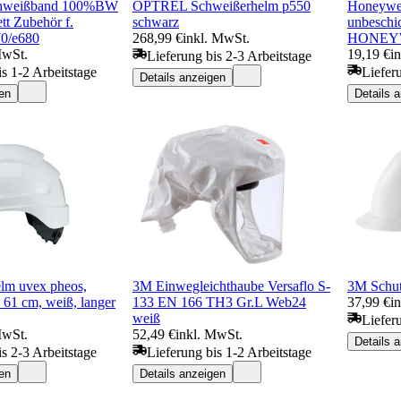
schweißband 100%BW
OPTREL Schweißerhelm p550
Honeywell
tt Zubehör f.
schwarz
unbeschi
70/e680
268,99 €
inkl. MwSt.
HONEY
MwSt.
19,19 €
i
Lieferung bis 2-3 Arbeitstage
is 1-2 Arbeitstage
Liefer
Details anzeigen
en
Details 
lm uvex pheos,
3M Einwegleichthaube Versaflo S-
3M Schu
 61 cm, weiß, langer
133 EN 166 TH3 Gr.L Web24
37,99 €
i
weiß
Liefer
MwSt.
52,49 €
inkl. MwSt.
Details 
is 2-3 Arbeitstage
Lieferung bis 1-2 Arbeitstage
en
Details anzeigen