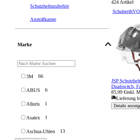
424
Artikel
Schutzhelmzubehör
Schuberth
VO
Anstoßkappe
Marke
66
3M
JSP Schutzh
Dualswitch, 
6
ABUS
85,99 €
inkl. 
Lieferung b
1
Alluris
Details anzeig
1
Asatex
13
Aschua-Uhlen