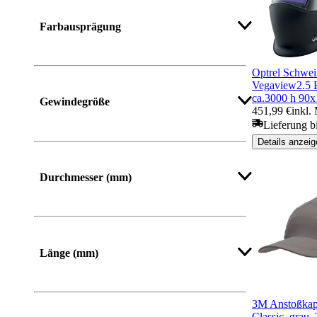
Mehr anzeigen
Farbausprägung
Optrel Schwei
Vegaview2.5 B
ca.3000 h 90
Gewindegröße
451,99 €
inkl.
Lieferung b
Details anzeig
Durchmesser (mm)
Mehr anzeigen
Länge (mm)
Von
Bis
3M Anstoßkapp
Classic, grau