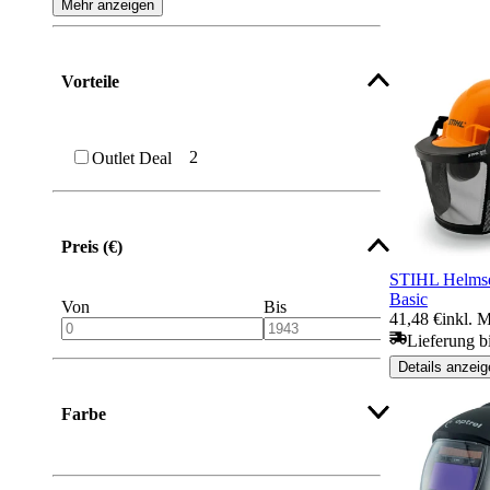
Mehr anzeigen
Vorteile
2
Outlet Deal
Preis (€)
STIHL Helms
Basic
Von
Bis
41,48 €
inkl. 
Lieferung b
Details anzeig
Farbe