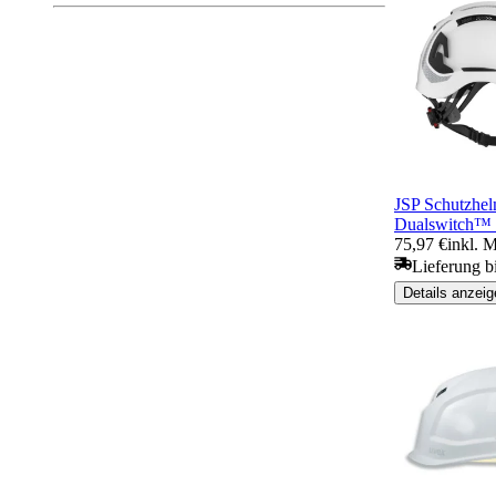
JSP Schutz
Dualswitch™
75,97 €
inkl. 
Lieferung b
Details anzeig