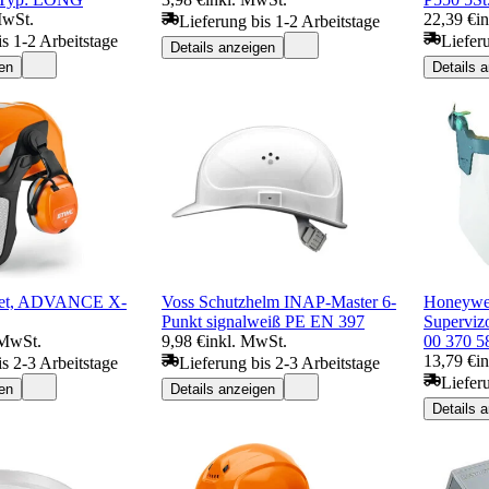
MwSt.
22,39 €
i
Lieferung bis 1-2 Arbeitstage
is 1-2 Arbeitstage
Liefer
Details anzeigen
en
Details 
et, ADVANCE X-
Voss Schutzhelm INAP-Master 6-
Honeywel
Punkt signalweiß PE EN 397
Supervizo
 MwSt.
9,98 €
inkl. MwSt.
00 370 5
13,79 €
i
is 2-3 Arbeitstage
Lieferung bis 2-3 Arbeitstage
Liefer
en
Details anzeigen
Details 