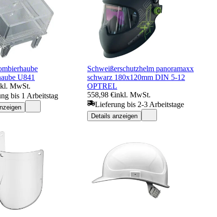
ombierhaube
Schweißerschutzhelm panoramaxx
haube U841
schwarz 180x120mm DIN 5-12
nkl. MwSt.
OPTREL
558,98 €
inkl. MwSt.
ung bis 1 Arbeitstag
Lieferung bis 2-3 Arbeitstage
anzeigen
Details anzeigen