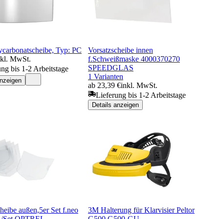
lycarbonatscheibe, Typ: PC
Vorsatzscheibe innen
nkl. MwSt.
f.Schweißmaske 4000370270
SPEEDGLAS
ung bis 1-2 Arbeitstage
1 Varianten
anzeigen
ab 23,39 €
inkl. MwSt.
Lieferung bis 1-2 Arbeitstage
Details anzeigen
heibe außen,5er Set f.neo
3M Halterung für Klarvisier Peltor
t./Set OPTREL
G500 G500-GU