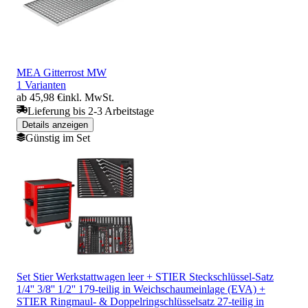
MEA Gitterrost MW
1 Varianten
ab 45,98 €
inkl. MwSt.
Lieferung bis 2-3 Arbeitstage
Details anzeigen
Günstig im Set
Set Stier Werkstattwagen leer + STIER Steckschlüssel-Satz
1/4'' 3/8'' 1/2'' 179-teilig in Weichschaumeinlage (EVA) +
STIER Ringmaul- & Doppelringschlüsselsatz 27-teilig in