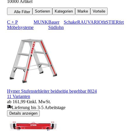
10000
Artikel
Sortieren
Kategorien
Marke
Vorteile
Alle Filter
C + P
MUNK
Bauer
Schake
RAU
VARIOfit
STIER
fetra
Möbelsysteme
Südlohn
Hymer Stufenstehleiter beidseitig begehbar 8024
11 Varianten
ab 161,99 €
inkl. MwSt.
Lieferung bis 3-5 Arbeitstage
Details anzeigen