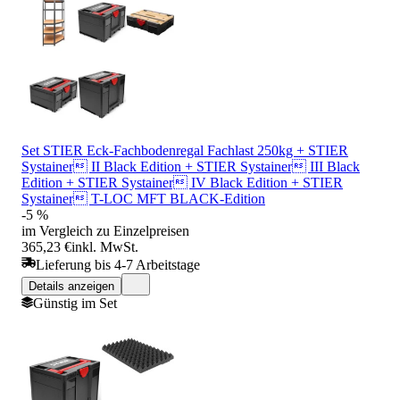
Set STIER Eck-Fachbodenregal Fachlast 250kg + STIER
Systainer II Black Edition + STIER Systainer III Black
Edition + STIER Systainer IV Black Edition + STIER
Systainer T-LOC MFT BLACK-Edition
-5 %
im Vergleich zu Einzelpreisen
365,23 €
inkl. MwSt.
Lieferung bis 4-7 Arbeitstage
Details anzeigen
Günstig im Set