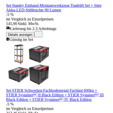
Set Stanley Einhand-Montagewerkzeug Tradelift Set + Stier
Akku-LED-Stiftleuchte 90 Lumen
-5 %
im Vergleich zu Einzelpreisen
145,90 €
inkl. MwSt.
Lieferung bis 2-3 Arbeitstage
Details anzeigen
Günstig im Set
Set STIER Schwerlast-Fachbodenregal Fachlast 600kg +
STIER Systainer II Black Edition + STIER Systainer III
Black Edition + STIER Systainer IV Black Edition
-5 %
im Vergleich zu Einzelpreisen