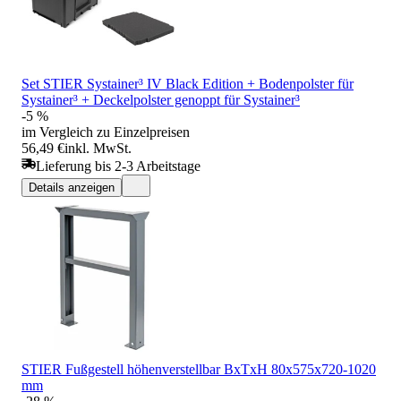
Set STIER Systainer³ IV Black Edition + Bodenpolster für
Systainer³ + Deckelpolster genoppt für Systainer³
-5 %
im Vergleich zu Einzelpreisen
56,49 €
inkl. MwSt.
Lieferung bis 2-3 Arbeitstage
Details anzeigen
STIER Fußgestell höhenverstellbar BxTxH 80x575x720-1020
mm