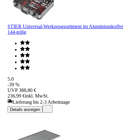
STIER Universal-Werkzeugsortiment im Aluminiumkoffer
144-teilig
5.0
-39 %
UVP
388,80 €
236,99 €
inkl. MwSt.
Lieferung bis 2-3 Arbeitstage
Details anzeigen