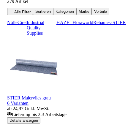
279
Artikel
Sortieren
Kategorien
Marke
Vorteile
Alle Filter
Nölle
Ciret
Industrial
HAZET
Floraworld
Rehau
tesa
STIER
Quality
Supplies
STIER Malervlies grau
6 Varianten
ab 24,97 €
inkl. MwSt.
Lieferung bis 2-3 Arbeitstage
Details anzeigen