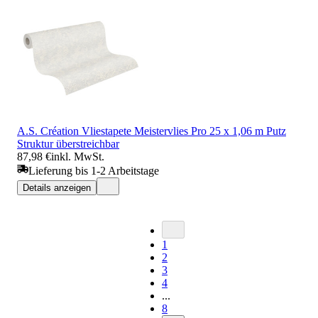
A.S. Création Vliestapete Meistervlies Pro 25 x 1,06 m Putz
Struktur überstreichbar
87,98 €
inkl. MwSt.
Lieferung bis 1-2 Arbeitstage
Details anzeigen
1
2
3
4
...
8