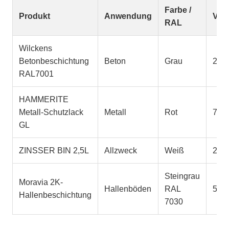
Farbe /
Produkt
Anwendung
Vol
RAL
Wilckens
Betonbeschichtung
Beton
Grau
2,5 l
RAL7001
HAMMERITE
Metall-Schutzlack
Metall
Rot
750 
GL
ZINSSER BIN 2,5L
Allzweck
Weiß
2,5 l
Steingrau
Moravia 2K-
Hallenböden
RAL
5 l
Hallenbeschichtung
7030