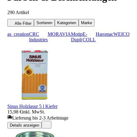
290
Artikel
Sortieren
Kategorien
Marke
Alle Filter
as_creation
CRC
MORAVIA
Motip
E-
Haromac
WEICON
3
Industries
Dupli
COLL
Sinus Holzlasur 5 l Kiefer
15,98 €
inkl. MwSt.
Lieferung bis 2-3 Arbeitstage
Details anzeigen