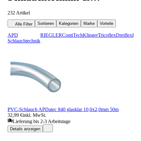
Armaturentechnik
232
Artikel
Sortieren
Kategorien
Marke
Vorteile
Alle Filter
APD
RIEGLER
ContiTech
Klinger
Tricoflex
Dreiflex
Reh
Schlauchtechnik
PVC-Schlauch APDatec 840 glasklar 10,0x2,0mm 50m
32,99 €
inkl. MwSt.
Lieferung bis 2-3 Arbeitstage
Details anzeigen