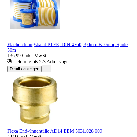
Flachdichtungsband PTFE, DIN 4360, 3,0mm B10mm, Spule
50m
136,99 €
inkl. MwSt.
Lieferung bis 2-3 Arbeitstage
Details anzeigen
Flexa End-/Innentülle AD14 EEM 5031.028.009
4,99 €
inkl. MwSt.