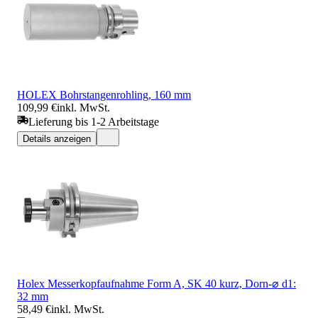
HOLEX Bohrstangenrohling, 160 mm
109,99 €
inkl. MwSt.
Lieferung bis 1-2 Arbeitstage
Details anzeigen
Holex Messerkopfaufnahme Form A, SK 40 kurz, Dorn-⌀ d1:
32 mm
58,49 €
inkl. MwSt.