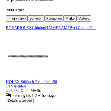
2000
Artikel
Sortieren
Kategorien
Marke
Vorteile
Alle Filter
RÖHM
HOLEX
Gühring
HAIMER
AMF
Beck
Gedore
Fein
HOLEX Stiftloch-Reibahle 1:50
14 Varianten
ab 30,34 €
inkl. MwSt.
Lieferung bis 1-2 Arbeitstage
Details anzeigen