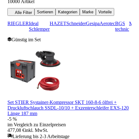
10000
Artikel
Sortieren
Kategorien
Marke
Vorteile
Alle Filter
RIEGLER
Ideal
HAZET
Schneider
Gesipa
Aerotec
BGS
Meta
Schlemper
technic
Günstig im Set
Set STIER Systainer-Kompressor SKT 160-8-6 ölfrei +
Druckluftschlauch SSDL-10/10 + Exzenterschleifer EXS-120
Länge 187 mm
-5 %
im Vergleich zu Einzelpreisen
477,08 €
inkl. MwSt.
Lieferung bis 2-3 Arbeitstage