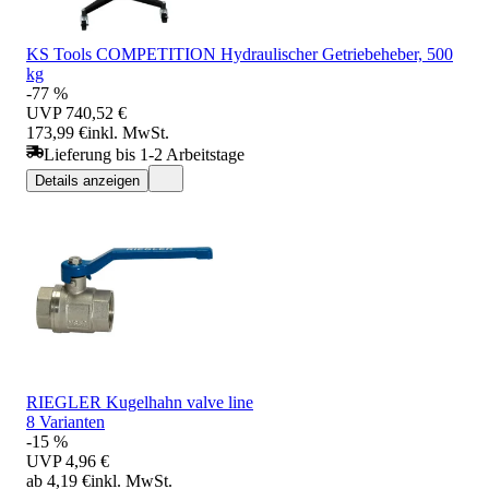
KS Tools COMPETITION Hydraulischer Getriebeheber, 500
kg
-77 %
UVP
740,52 €
173,99 €
inkl. MwSt.
Lieferung bis 1-2 Arbeitstage
Details anzeigen
RIEGLER Kugelhahn valve line
8 Varianten
-15 %
UVP
4,96 €
ab 4,19 €
inkl. MwSt.