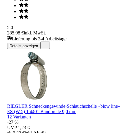
5.0
285,98 €
inkl. MwSt.
Lieferung bis 2-4 Arbeitstage
Details anzeigen
RIEGLER Schneckengewinde-Schlauchschelle »blow line«
ES (W 5) 1.4401 Bandbreite 9,0 mm
12 Varianten
-27 %
UVP
1,23 €
ab 0,89 €
inkl. MwSt.