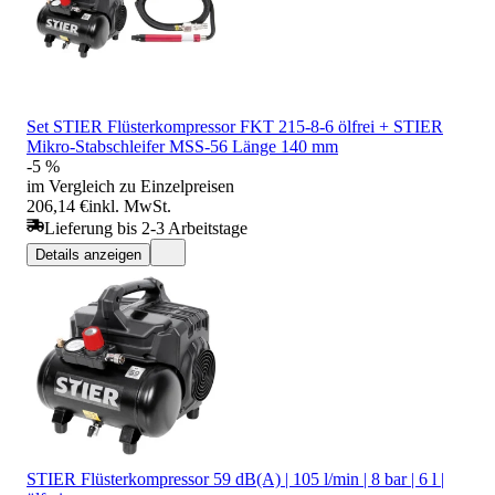
Set STIER Flüsterkompressor FKT 215-8-6 ölfrei + STIER
Mikro-Stabschleifer MSS-56 Länge 140 mm
-5 %
im Vergleich zu Einzelpreisen
206,14 €
inkl. MwSt.
Lieferung bis 2-3 Arbeitstage
Details anzeigen
STIER Flüsterkompressor 59 dB(A) | 105 l/min | 8 bar | 6 l |