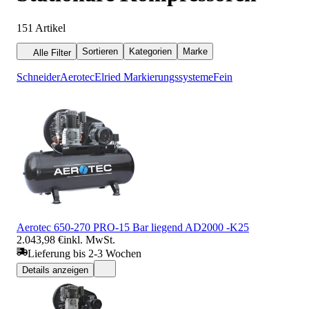
151
Artikel
Sortieren
Kategorien
Marke
Alle Filter
Schneider
Aerotec
Elried Markierungssysteme
Fein
Aerotec 650-270 PRO-15 Bar liegend AD2000 -K25
2.043,98 €
inkl. MwSt.
Lieferung bis 2-3 Wochen
Details anzeigen