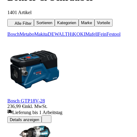
1401
Artikel
Sortieren
Kategorien
Marke
Vorteile
Alle Filter
Bosch
Metabo
Makita
DEWALT
HiKOKI
Mafell
Fein
Festool
Bosch GTP18V-28
236,99 €
inkl. MwSt.
Lieferung bis 1 Arbeitstag
Details anzeigen