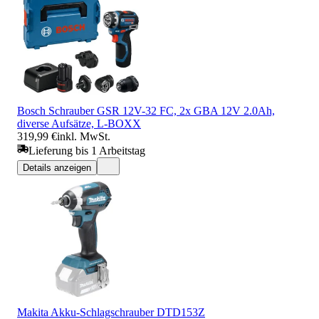
Bosch Schrauber GSR 12V-32 FC, 2x GBA 12V 2.0Ah,
diverse Aufsätze, L-BOXX
319,99 €
inkl. MwSt.
Lieferung bis 1 Arbeitstag
Details anzeigen
Makita Akku-Schlagschrauber DTD153Z