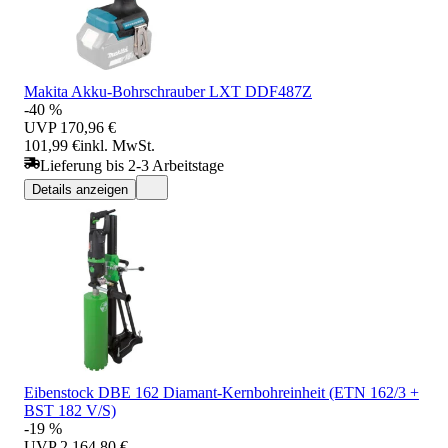
Makita Akku-Bohrschrauber LXT DDF487Z
-40 %
UVP
170,96 €
101,99 €
inkl. MwSt.
Lieferung bis 2-3 Arbeitstage
Details anzeigen
Eibenstock DBE 162 Diamant-Kernbohreinheit (ETN 162/3 +
BST 182 V/S)
-19 %
UVP
2.164,80 €