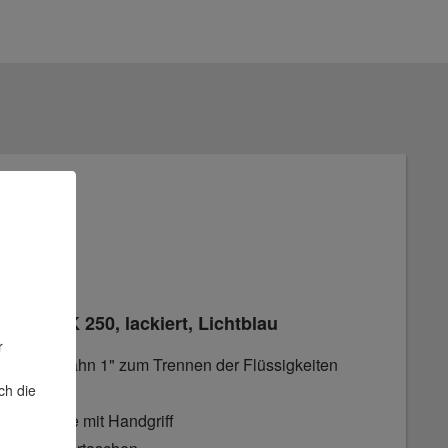
lde SKK 250, lackiert, Lichtblau
r
d Ablasshahn 1" zum Trennen der Flüssigkeiten
ch die
en
erte Mulde mit Handgriff