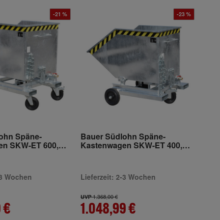
-21 %
-23 %
ohn Späne-
Bauer Südlohn Späne-
en SKW-ET 600,
Kastenwagen SKW-ET 400,
kt
feuerverzinkt
2-3 Wochen
Lieferzeit: 2-3 Wochen
1.368,00 €
UVP
 €
1.048,99 €