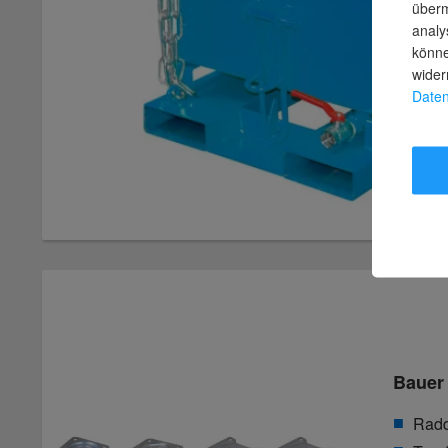
überm
analy
könne
wider
Daten
Bauer
Radd