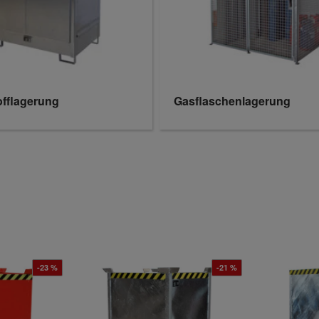
offlagerung
Gasflaschenlagerung
-23 %
-21 %