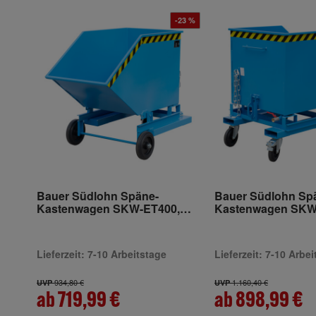
-23 %
Bauer Südlohn Späne-
Bauer Südlohn Sp
Kastenwagen SKW-ET400,
Kastenwagen SKW
lackiert
lackiert
Lieferzeit: 7-10 Arbeitstage
Lieferzeit: 7-10 Arbe
934,80 €
1.160,40 €
UVP
UVP
ab 719,99 €
ab 898,99 €