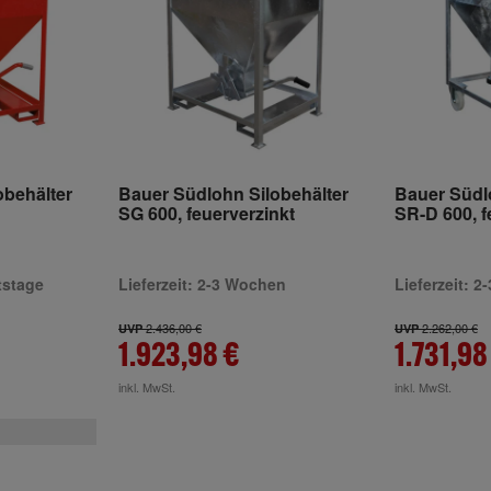
obehälter
Bauer Südlohn Silobehälter
Bauer Südl
SG 600, feuerverzinkt
SR-D 600, f
itstage
Lieferzeit: 2-3 Wochen
Lieferzeit: 
2.436,00 €
2.262,00 €
UVP
UVP
1.923,98 €
1.731,98
inkl. MwSt.
inkl. MwSt.