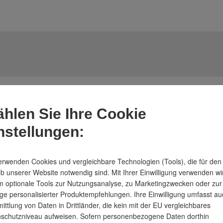
hlen Sie Ihre Cookie
nstellungen:
Späne-Kippmu
erwenden Cookies und vergleichbare Technologien (Tools), die für den
eb unserer Website notwendig sind. Mit Ihrer Einwilligung verwenden wi
Siebblech un
 optionale Tools zur Nutzungsanalyse, zu Marketingzwecken oder zur
ge personalisierter Produktempfehlungen. Ihre Einwilligung umfasst au
von Feststoff
ittlung von Daten in Drittländer, die kein mit der EU vergleichbares
Kippbar gelag
schutzniveau aufweisen. Sofern personenbezogene Daten dorthin