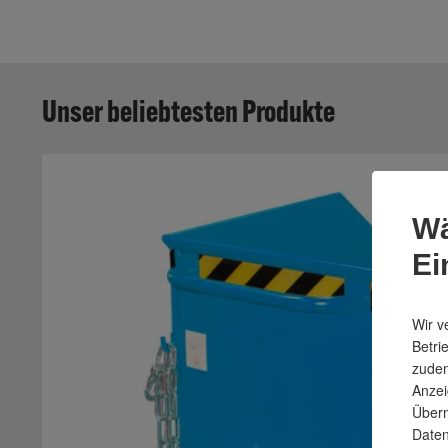
Unser beliebtesten Produkte
Wä
Ei
Wir v
Betri
zudem
Anzei
Überm
Daten