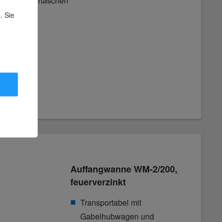
mit Einfahrtaschen
. Sie
ukt
Auffangwanne WM-2/200,
feuerverzinkt
Transportabel mit
Gabelhubwagen und