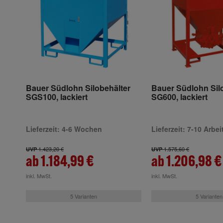
Bauer Südlohn Silobehälter
Bauer Südlohn Sil
SGS100, lackiert
SG600, lackiert
Lieferzeit: 4-6 Wochen
Lieferzeit: 7-10 Arbe
1.423,20 €
1.575,60 €
UVP
UVP
ab 1.184,99 €
ab 1.206,98 €
inkl. MwSt.
inkl. MwSt.
5 Varianten
5 Varianten