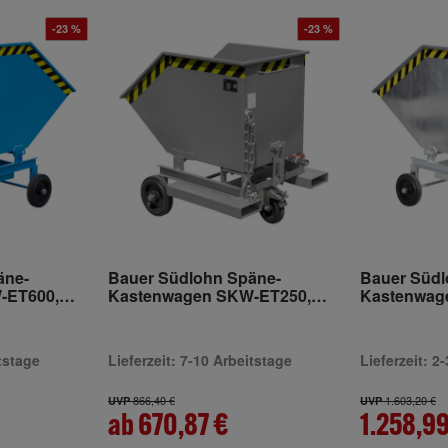
-23 %
-23 %
äne-
Bauer Südlohn Späne-
Bauer Südl
-ET600,
Kastenwagen SKW-ET250,
Kastenwag
lackiert
feuerverzin
itstage
Lieferzeit: 7-10 Arbeitstage
Lieferzeit: 
866,40 €
1.603,20 €
UVP
UVP
ab 670,87 €
1.258,99