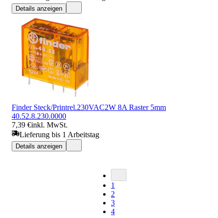
Details anzeigen
Finder Steck/Printrel.230VAC2W 8A Raster 5mm
40.52.8.230.0000
7,39 €
inkl. MwSt.
Lieferung bis 1 Arbeitstag
Details anzeigen
1
2
3
4