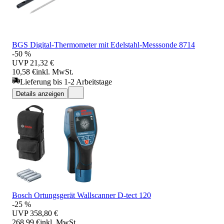
BGS Digital-Thermometer mit Edelstahl-Messsonde 8714
-50 %
UVP
21,32 €
10,58 €
inkl. MwSt.
Lieferung bis 1-2 Arbeitstage
Details anzeigen
Bosch Ortungsgerät Wallscanner D-tect 120
-25 %
UVP
358,80 €
268,99 €
inkl. MwSt.