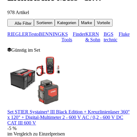
Umweltmesstechnik
978
Artikel
Sortieren
Kategorien
Marke
Vorteile
Alle Filter
RIEGLER
Testo
BENNING
KS
Finder
KERN
BGS
Fluke
Tools
& Sohn
technic
Günstig im Set
Set STIER Systainer³ III Black Edition + Kreuzlinienlaser 360°
x 120° + Digital-Multimeter 2 - 600 V AC / 0,2 - 600 V DC
CAT III 600 V
-5 %
im Vergleich zu Einzelpreisen