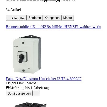
Stromverteilung
34
Artikel
Sortieren
Kategorien
Marke
Alle Filter
Brennenstuhl
fetra
Eaton
NZR
schill
Hedi
HENSEL
walther_werke
Eaton Netz/Notstrom-Umschalter I2 T3-4-8902/I2
119,99 €
inkl. MwSt.
Lieferung bis 1 Arbeitstag
Details anzeigen