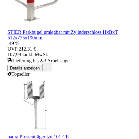
STIER Parkbügel umlegbar mit Zylinderschloss HxBxT
512x775x190mm
-49 %
UVP
212,31 €
107,99 €
inkl. MwSt.
Lieferung bis 2-3 Arbeitstage
Details anzeigen
Topseller
hadra Pfostenträger tzn 101 CE