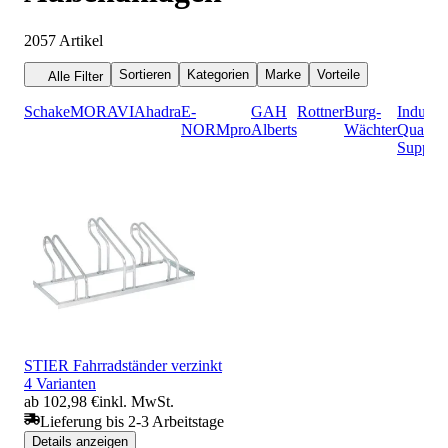
2057
Artikel
Sortieren
Kategorien
Marke
Vorteile
Alle Filter
Schake
MORAVIA
hadra
E-
GAH
Rottner
Burg-
Industri
NORMpro
Alberts
Wächter
Quality
Supplie
STIER Fahrradständer verzinkt
4 Varianten
ab 102,98 €
inkl. MwSt.
Lieferung bis 2-3 Arbeitstage
Details anzeigen