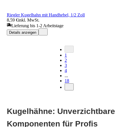
Riegler Kugelhahn mit Handhebel, 1/2 Zoll
8,59 €
inkl. MwSt.
Lieferung bis 1-2 Arbeitstage
Details anzeigen
1
2
3
4
...
18
Kugelhähne: Unverzichtbare
Komponenten für Profis