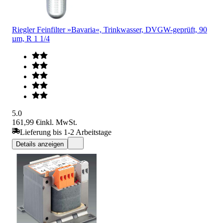
Riegler Feinfilter »Bavaria«, Trinkwasser, DVGW-geprüft, 90
µm, R 1 1/4
5.0
161,99 €
inkl. MwSt.
Lieferung bis 1-2 Arbeitstage
Details anzeigen