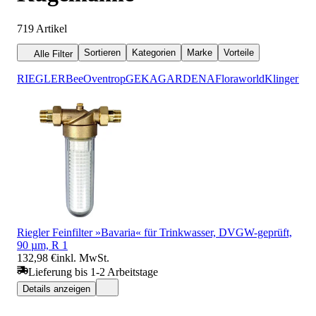
719
Artikel
Sortieren
Kategorien
Marke
Vorteile
Alle Filter
RIEGLER
Bee
Oventrop
GEKA
GARDENA
Floraworld
Klinger
KI
Riegler Feinfilter »Bavaria« für Trinkwasser, DVGW-geprüft,
90 µm, R 1
132,98 €
inkl. MwSt.
Lieferung bis 1-2 Arbeitstage
Details anzeigen