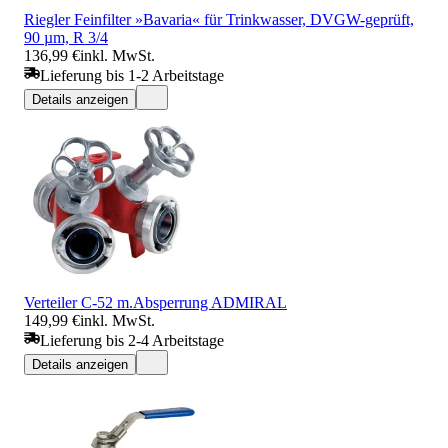
Riegler Feinfilter »Bavaria« für Trinkwasser, DVGW-geprüft,
90 µm, R 3/4
136,99 €
inkl. MwSt.
Lieferung bis 1-2 Arbeitstage
Details anzeigen
Verteiler C-52 m.Absperrung ADMIRAL
149,99 €
inkl. MwSt.
Lieferung bis 2-4 Arbeitstage
Details anzeigen