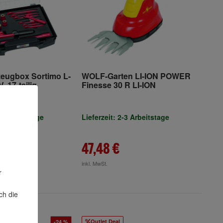
eugbox Sortimo L-
WOLF-Garten LI-ION POWER
 17-teilig
Finesse 30 R LI-ION
-3 Arbeitstage
Lieferzeit: 2-3 Arbeitstage
€
47,48 €
inkl. MwSt.
r
ch die
Outlet Deal
-24 %