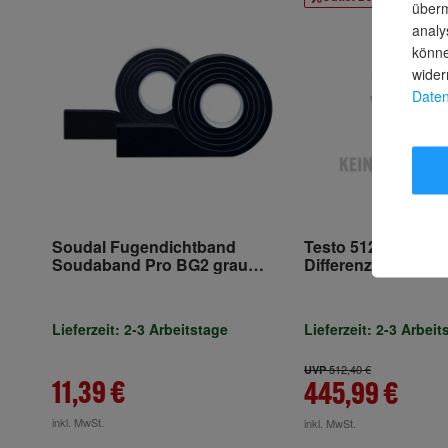
überm
analy
könne
wider
Daten
Soudal Fugendichtband
Testo 512
Soudaband Pro BG2 grau
Differenzdruckmes
15/6-15
0bis200 hPa
Lieferzeit: 2-3 Arbeitstage
Lieferzeit: 2-3 Arbeit
512,40 €
UVP
11,39 €
445,99 €
inkl. MwSt.
inkl. MwSt.