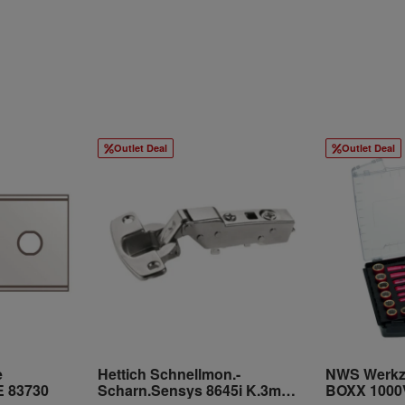
Outlet Deal
Outlet Deal
e
Hettich Schnellmon.-
NWS Werkz
 83730
Scharn.Sensys 8645i K.3mm
BOXX 1000V,