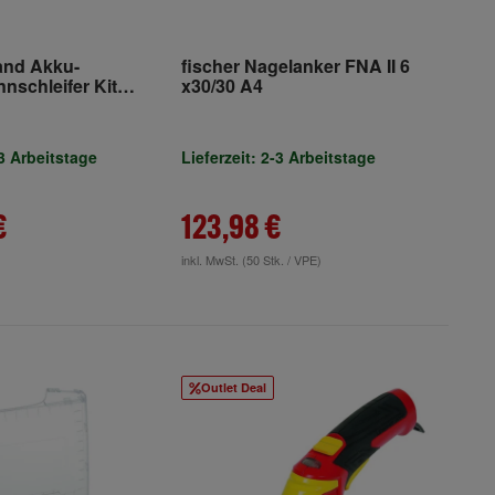
and Akku-
fischer Nagelanker FNA II 6
nnschleifer Kit
x30/30 A4
2-EU
-3 Arbeitstage
Lieferzeit: 2-3 Arbeitstage
€
123,98 €
inkl. MwSt.
(50 Stk. / VPE)
Outlet Deal