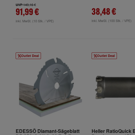
149,16 €
UVP
38,48 €
91,99 €
inkl. MwSt.
(100 Stk. / VPE)
inkl. MwSt.
(10 Stk. / VPE)
Outlet Deal
Outlet Deal
EDESSÖ Diamant-Sägeblatt
Heller RatioQuick