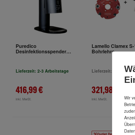
Puredico
Lamello Clamex S-18
Desinfektionsspender
Bohrlehre,
Tischversion by starmix Black
Wendeschneidenfr
Wä
Lieferzeit: 2-3 Arbeitstage
Lieferzeit: 2-3 Woch
Ei
416,99 €
321,98 €
Wir v
inkl. MwSt.
inkl. MwSt.
Betri
zudem
Anzei
Überm
Daten
Outlet Deal