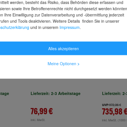
ittelt werden, besteht das Risiko, dass Behörden diese erfassen und
sieren sowie Ihre Betroffenenrechte nicht durchgesetzt werden könnten
n Ihre Einwilligung zur Datenverarbeitung und -übermittlung jederzeit
rufen und Tools deaktivieren. Weitere Details finden Sie in unserer
schutzerklärung
und in unserem
Impressum
.
Alles akzeptieren
Meine Optionen
>
Sia Schleifrolle 115x50000mm
Lamello Ten
sgerät für
P400 1950
Vorspann-C
stage
Lieferzeit: 2-3 Arbeitstage
Lieferzeit: 2
972,36 €
UVP
76,99 €
735,98 
inkl. MwSt.
inkl. MwSt.
(1000 