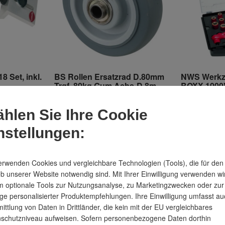
 Set, inkl.
BS Rollen Ersatzrad D.80mm
NWS Werkz
Trgf. 80kg Gum.Achs-D.8mm
BOXX 1000V,
äser
Nabenl.37mm
hlen Sie Ihre Cookie
en
Lieferzeit: 2-3 Arbeitstage
Lieferzeit: 2
nstellungen:
7,20 €
UVP
343,99 
4,58 €
erwenden Cookies und vergleichbare Technologien (Tools), die für den
inkl. MwSt.
inkl. MwSt.
eb unserer Website notwendig sind. Mit Ihrer Einwilligung verwenden wi
 optionale Tools zur Nutzungsanalyse, zu Marketingzwecken oder zur
ge personalisierter Produktempfehlungen. Ihre Einwilligung umfasst au
ittlung von Daten in Drittländer, die kein mit der EU vergleichbares
schutzniveau aufweisen. Sofern personenbezogene Daten dorthin
Outlet Deal
Outlet Deal
-13 %