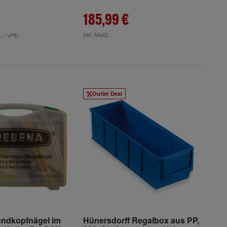
185,99 €
inkl. MwSt.
k. / VPE)
Outlet Deal
ndkopfnägel im
Hünersdorff Regalbox aus PP,