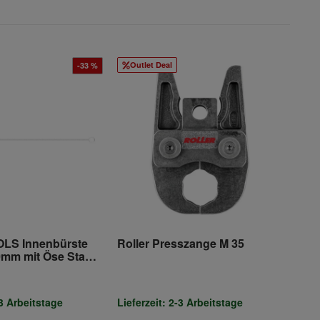
Outlet Deal
-33 %
LS Innenbürste
Roller Presszange M 35
mm mit Öse Stahl-
5
-3 Arbeitstage
Lieferzeit: 2-3 Arbeitstage