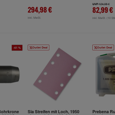
124,08 €
UVP
294,98 €
82,99 €
inkl. MwSt.
inkl. MwSt.
(10 St
Outlet Deal
Outlet Deal
-61 %
 Bohrkrone
Sia Streifen mit Loch, 1950
Prebena Ru