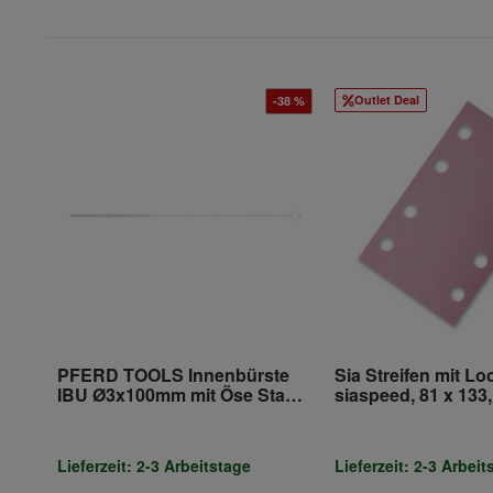
Outlet Deal
-38 %
PFERD TOOLS Innenbürste
Sia Streifen mit Lo
IBU Ø3x100mm mit Öse Stahl-
siaspeed, 81 x 133
Draht-Ø0,10
Korn 600
Lieferzeit: 2-3 Arbeitstage
Lieferzeit: 2-3 Arbeit