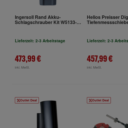
Ingersoll Rand Akku-
Helios Preisser Dig
Schlagschrauber Kit W5133-
Tiefenmessschieber
K22B-EU 3/8"
mm, Brückenlänge
Lieferzeit: 2-3 Arbeitstage
Lieferzeit: 2-3 Arbeit
473,99 €
457,99 €
inkl. MwSt.
inkl. MwSt.
Outlet Deal
Outlet Deal