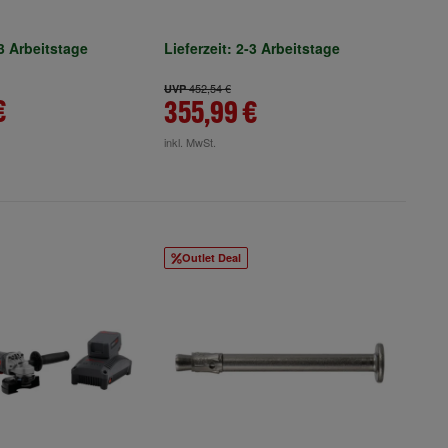
Nutfräsmaschine, HW,
D100x4xD22 mm, Z4, WS, NL
4, mit Nabe
-3 Arbeitstage
Lieferzeit: 2-3 Arbeitstage
452,54 €
UVP
€
355,99 €
inkl. MwSt.
Outlet Deal