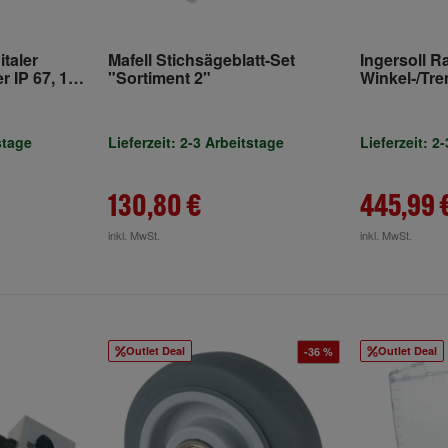
italer
Mafell Stichsägeblatt-Set
Ingersoll R
 IP 67, 150
"Sortiment 2"
Winkel-/Tre
 100 mm
G5351M-K2
stage
Lieferzeit: 2-3 Arbeitstage
Lieferzeit: 2
130,80 €
445,99 
inkl. MwSt.
inkl. MwSt.
Outlet Deal
Outlet Deal
-36 %