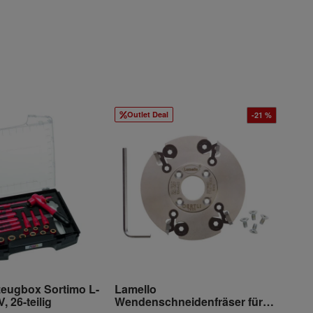
Outlet Deal
-21 %
eugbox Sortimo L-
Lamello
 26-teilig
Wendenschneidenfräser für