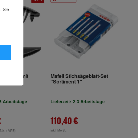
. Sie
so P-10, mit
Mafell Stichsägeblatt-Set
lip
"Sortiment 1"
-3 Arbeitstage
Lieferzeit: 2-3 Arbeitstage
110,40 €
€
inkl. MwSt.
Stk. / VPE)