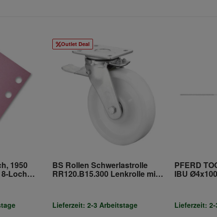
Outlet Deal
ch, 1950
BS Rollen Schwerlastrolle
PFERD TOO
, 8-Loch
RR120.B15.300 Lenkrolle mit
IBU Ø4x100
Rad-/Totalfeststeller,
Draht-Ø0,1
Raddurchmesser 300 mm,
stage
Lieferzeit: 2-3 Arbeitstage
Lieferzeit: 2