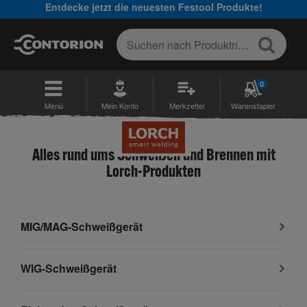
Entdecke jetzt die neuesten Festool Produkte!
0
Menü
Mein Konto
Merkzettel
Warenstapler
Alles rund ums Schweißen und Brennen mit
Lorch-Produkten
MIG/MAG-Schweißgerät
WIG-Schweißgerät