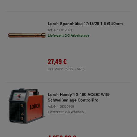
Lorch Spannhülse 17/18/26 1,6 Ø 50mm
Art.-Nr.
60173211
Lieferzeit: 2-3 Arbeitstage
27,49 €
inkl. MwSt.
(5 Stk. / VPE)
Lorch HandyTIG 180 AC/DC WIG-
Schweißanlage ControlPro
Art.-Nr.
56335969
Lieferzeit: 2-3 Wochen