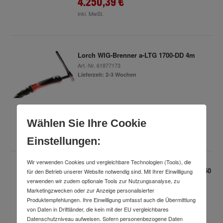
4.250,39 €
inkl. MwSt.
Lorch WIG-Brenner a-LTG 1700-DD 4m
Art.-Nr.
61877173
Lieferzeit: 2-3 Wochen
277,99 €
Wählen Sie Ihre Cookie
inkl. MwSt.
Einstellungen:
Wir verwenden Cookies und vergleichbare Technologien (Tools), die
Lorch Elektroden-Schweißanlag X 350e 350
für den Betrieb unserer Website notwendig sind. Mit Ihrer Einwilligung
A 400 V Control Pro
verwenden wir zudem optionale Tools zur Nutzungsanalyse, zu
Art.-Nr.
64367579
Marketingzwecken oder zur Anzeige personalisierter
Lieferzeit: 2-3 Wochen
Produktempfehlungen. Ihre Einwilligung umfasst auch die Übermittlung
von Daten in Drittländer, die kein mit der EU vergleichbares
Datenschutzniveau aufweisen. Sofern personenbezogene Daten