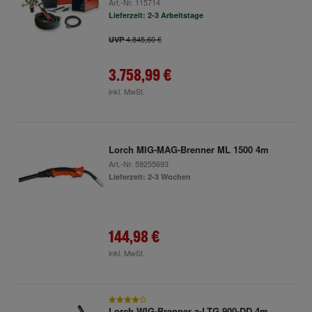
Art.-Nr.
115714
Lieferzeit: 2-3 Arbeitstage
4.845,60 €
UVP
3.758,99 €
inkl. MwSt.
Lorch MIG-MAG-Brenner ML 1500 4m
Art.-Nr.
59255693
Lieferzeit: 2-3 Wochen
144,98 €
inkl. MwSt.
Lorch WIG-Brenner a-LTG 900-DD 4m