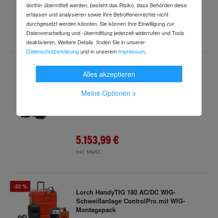
dorthin übermittelt werden, besteht das Risiko, dass Behörden diese
erfassen und analysieren sowie Ihre Betroffenenrechte nicht
6.037,99 €
durchgesetzt werden könnten. Sie können Ihre Einwilligung zur
inkl. MwSt.
Datenverarbeitung und -übermittlung jederzeit widerrufen und Tools
deaktivieren. Weitere Details finden Sie in unserer
Datenschutzerklärung
und in unserem
Impressum
.
Lorch Elektroden-Schweißanlage X 350 A
Alles akzeptieren
400 V BasicPlus
Art.-Nr.
64302042
Meine Optionen
>
Lieferzeit: 2-3 Wochen
5.153,99 €
inkl. MwSt.
-22 %
Lorch HandyTIG 180 AC/DC WIG-
Schweißanlage ControlPro mit WIG-
Montagepack