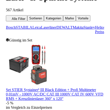
567
Artikel
Sortieren
Kategorien
Marke
Vorteile
Alle Filter
Bosch
STABILA
Leica
Laserliner
DEWALT
Makita
Stanley
Helios-
Preisser
Günstig im Set
Set STIER Systainer³ III Black Edition + Profi Multimeter
0,01mV - 1000V AC/DC CAT III 1000V CAT IV 600V VFD
RMS + Kreuzlinienlaser 360° x 120°
-5 %
im Vergleich zu Einzelpreisen