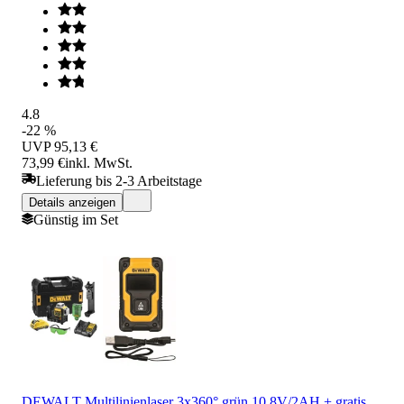
4.8
-22 %
UVP
95,13 €
73,99 €
inkl. MwSt.
Lieferung bis 2-3 Arbeitstage
Details anzeigen
Günstig im Set
DEWALT Multilinienlaser 3x360° grün 10,8V/2AH + gratis