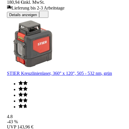
180,94 €
inkl. MwSt.
Lieferung bis 2-3 Arbeitstage
Details anzeigen
STIER Kreuzlinienlaser, 360° x 120°, 505 - 532 nm, grün
4.8
-43 %
UVP
143,96 €