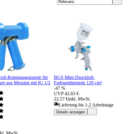
fi-Reinigungspistole für
BGS Mini-Druckluft-
ser aus Messing mit IG 1/2
Farbsprühpistole 120 cm³
-47 %
UVP
42,63 €
22,57 €
inkl. MwSt.
Lieferung bis 1-2 Arbeitstage
Details anzeigen
nkl. MwSt.