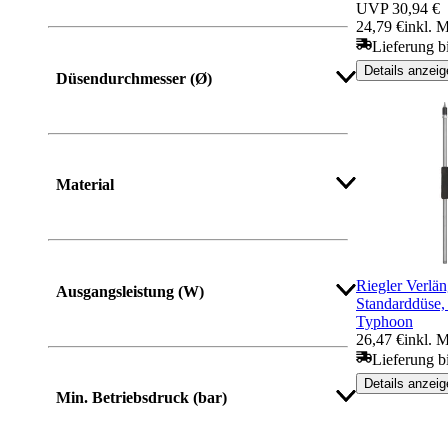
UVP
30,94 €
24,79 €
inkl. 
Lieferung b
Details anzeig
Düsendurchmesser (Ø)
Mehr anzeigen
Material
Riegler Verlä
Ausgangsleistung (W)
Standarddüse, 
Typhoon
26,47 €
inkl. 
Lieferung b
Details anzeig
Min. Betriebsdruck (bar)