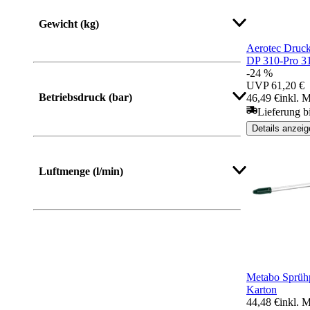
Gewicht (kg)
Aerotec Druck
DP 310-Pro 31
-24 %
UVP
61,20 €
Betriebsdruck (bar)
46,49 €
inkl. 
Lieferung b
Details anzeig
Mehr anzeigen
Luftmenge (l/min)
Mehr anzeigen
Metabo Sprühp
Karton
44,48 €
inkl. 