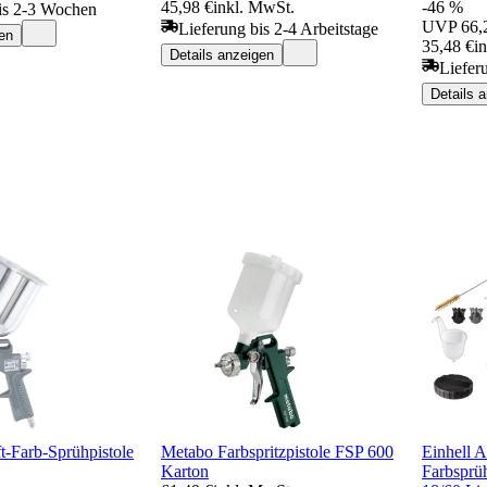
45,98 €
inkl. MwSt.
-46 %
is 2-3 Wochen
UVP
66,
Lieferung bis 2-4 Arbeitstage
en
35,48 €
i
Details anzeigen
Liefer
Details 
-Farb-Sprühpistole
Metabo Farbspritzpistole FSP 600
Einhell 
Karton
Farbsprü