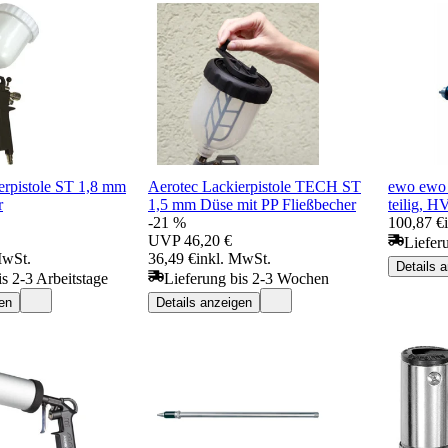
erpistole ST 1,8 mm
Aerotec Lackierpistole TECH ST
ewo ewo 
r
1,5 mm Düse mit PP Fließbecher
teilig, H
-21 %
100,87 €
UVP
46,20 €
Liefer
MwSt.
36,49 €
inkl. MwSt.
Details 
is 2-3 Arbeitstage
Lieferung bis 2-3 Wochen
en
Details anzeigen