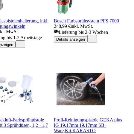
laspistolenhalterung, inkl.
Bosch Farbsprühsystem PFS 7000
igungswinkeln
248,99 €
inkl. MwSt.
nkl. MwSt.
Lieferung bis 2-3 Wochen
ung bis 1-2 Arbeitstage
Details anzeigen
anzeigen
kluft-Farbsprühpistole
Profi-Reinigungspistole GEKA plus
t 3 Sprühdüsen, 1,2 - 1,7
IG 19,17mm 19,17mm SB-
Ware,Krt.KARASTO