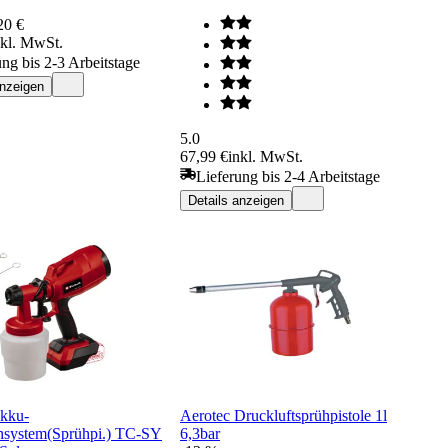
20 €
nkl. MwSt.
ung bis 2-3 Arbeitstage
anzeigen
5.0
67,99 €
inkl. MwSt.
Lieferung bis 2-4 Arbeitstage
Details anzeigen
Akku-
Aerotec Druckluftsprühpistole 1l
hsystem(Sprühpi.) TC-SY
6,3bar