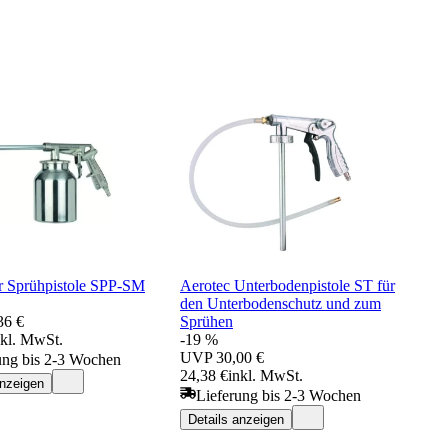
r Sprühpistole SPP-SM
Aerotec Unterbodenpistole ST für
den Unterbodenschutz und zum
36 €
Sprühen
nkl. MwSt.
-19 %
UVP
30,00 €
ung bis 2-3 Wochen
24,38 €
inkl. MwSt.
anzeigen
Lieferung bis 2-3 Wochen
Details anzeigen