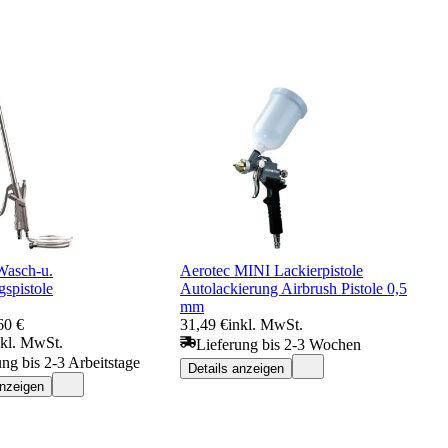
Wasch-u.
Aerotec MINI Lackierpistole
spistole
Autolackierung Airbrush Pistole 0,5
mm
60 €
31,49 €
inkl. MwSt.
nkl. MwSt.
Lieferung bis 2-3 Wochen
ung bis 2-3 Arbeitstage
Details anzeigen
anzeigen