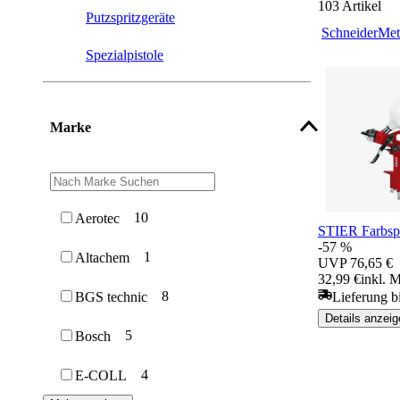
103
Artikel
Putzspritzgeräte
Schneider
Met
Spezialpistole
Marke
10
Aerotec
STIER Farbspr
-57 %
1
Altachem
UVP
76,65 €
32,99 €
inkl. 
8
Lieferung b
BGS technic
Details anzeig
5
Bosch
4
E-COLL