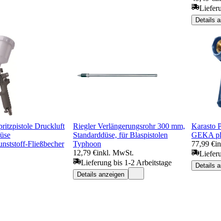
Liefer
Details 
ritzpistole Druckluft
Riegler Verlängerungsrohr 300 mm,
Karasto P
üse
Standarddüse, für Blaspistolen
GEKA plu
ststoff-Fließbecher
Typhoon
77,99 €
i
12,79 €
inkl. MwSt.
Liefer
Lieferung bis 1-2 Arbeitstage
Details 
Details anzeigen