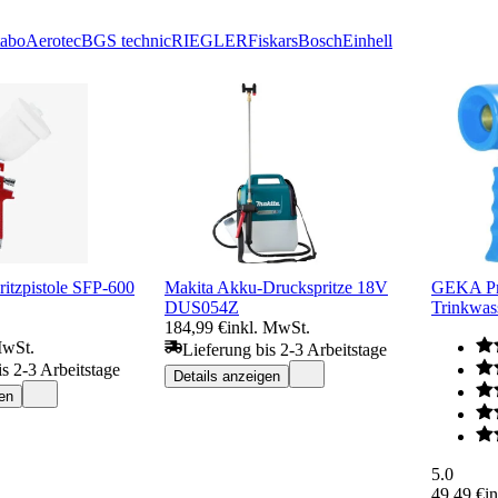
abo
Aerotec
BGS technic
RIEGLER
Fiskars
Bosch
Einhell
itzpistole SFP-600
Makita Akku-Druckspritze 18V
GEKA Pro
DUS054Z
Trinkwas
184,99 €
inkl. MwSt.
MwSt.
Lieferung bis 2-3 Arbeitstage
is 2-3 Arbeitstage
Details anzeigen
en
5.0
49,49 €
i