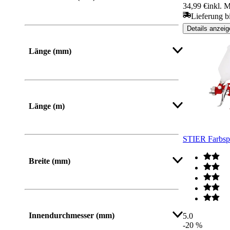
34,99 €
inkl. 
Lieferung b
Details anzeig
Mehr anzeigen
Länge (mm)
Von
Bis
Länge (m)
STIER Farbspr
Breite (mm)
Von
Bis
Innendurchmesser (mm)
5.0
-20 %