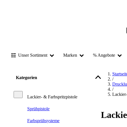
Unser Sortiment
Marken
% Angebote
Startseit
Kategorien
/
Drucklu
/
Lackier-
Lackier- & Farbspritzpistole
Sprühpistole
Lackie
Farbsprühsysteme