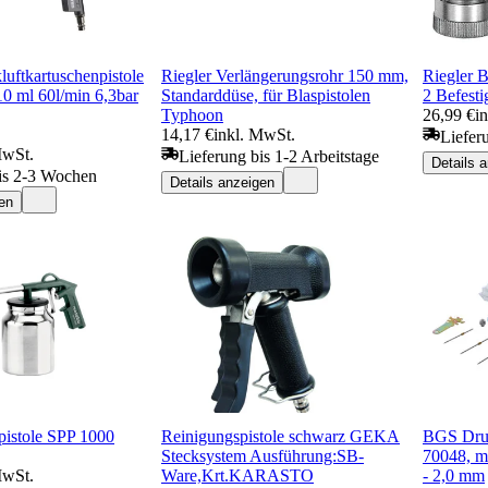
luftkartuschenpistole
Riegler Verlängerungsrohr 150 mm,
Riegler B
0 ml 60l/min 6,3bar
Standarddüse, für Blaspistolen
2 Befest
Typhoon
26,99 €
i
14,17 €
inkl. MwSt.
Liefer
MwSt.
Lieferung bis 1-2 Arbeitstage
Details 
is 2-3 Wochen
Details anzeigen
en
istole SPP 1000
Reinigungspistole schwarz GEKA
BGS Druc
Stecksystem Ausführung:SB-
70048, mi
MwSt.
Ware,Krt.KARASTO
- 2,0 mm