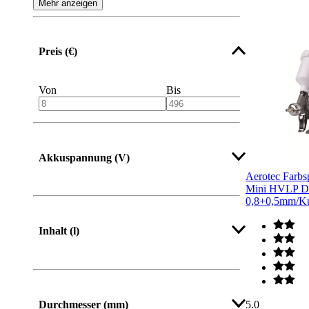
Mehr anzeigen
Preis (€)
Von
Bis
Akkuspannung (V)
Aerotec Farbsp
Mini HVLP D
0,8+0,5mm/Kun
Inhalt (l)
5.0
Durchmesser (mm)