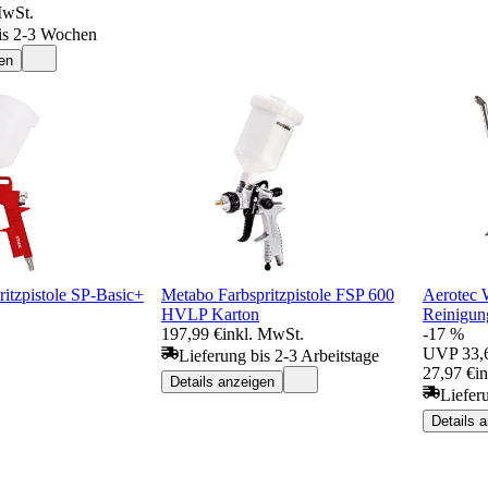
MwSt.
is 2-3 Wochen
en
itzpistole SP-Basic+
Metabo Farbspritzpistole FSP 600
Aerotec 
HVLP Karton
Reinigung
197,99 €
inkl. MwSt.
-17 %
UVP
33,
Lieferung bis 2-3 Arbeitstage
27,97 €
i
Details anzeigen
Liefer
Details 