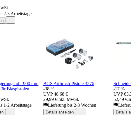
MwSt.
is 2-3 Arbeitstage
en
ngerungsrohr 900 mm,
BGS Airbrush-Pistole 3276
Schneide
für Blaspistolen
-38 %
-17 %
UVP
48,68 €
UVP
63,
MwSt.
29,99 €
inkl. MwSt.
52,49 €
i
is 1-2 Arbeitstage
Lieferung bis 2-3 Wochen
Liefer
en
Details anzeigen
Details 