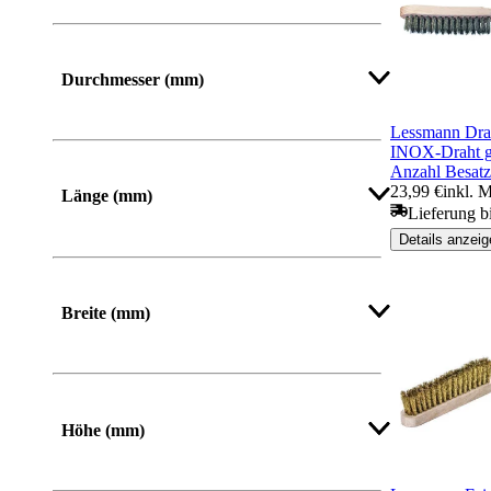
Durchmesser (mm)
Lessmann Dra
INOX-Draht g
Mehr anzeigen
Anzahl Besatz
23,99 €
inkl. 
Länge (mm)
Lieferung b
Details anzeig
Von
Bis
Breite (mm)
Von
Bis
Höhe (mm)
Von
Bis