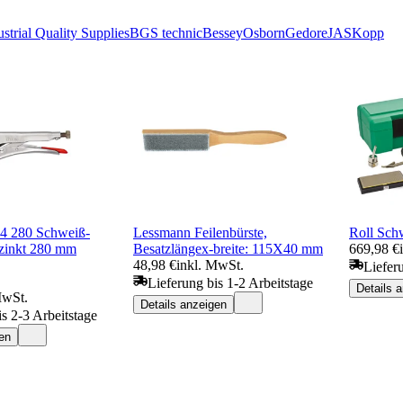
ustrial Quality Supplies
BGS technic
Bessey
Osborn
Gedore
JAS
Kopp
4 280 Schweiß-
Lessmann Feilenbürste,
Roll Schw
rzinkt 280 mm
Besatzlängex-breite: 115X40 mm
669,98 €
48,98 €
inkl. MwSt.
Liefer
Lieferung bis 1-2 Arbeitstage
Details 
MwSt.
Details anzeigen
is 2-3 Arbeitstage
en