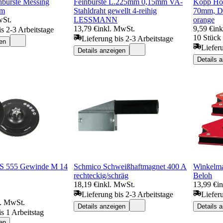
bürste Messing
Feinbürste L.225mm 0,15mm VA-
Kopp Ho
mm
Stahldraht gewellt 4-reihig
70mm, Du
wSt.
LESSMANN
orange
13,79 €
inkl. MwSt.
9,59 €
in
is 2-3 Arbeitstage
10 Stück 
Lieferung bis 2-3 Arbeitstage
en
Liefer
Details anzeigen
Details 
S 555 Gewinde M 14
Schmico Schweißhaftmagnet 400 A
Winkelm
rechteckig/schräg
Beloh
18,19 €
inkl. MwSt.
13,99 €
i
Lieferung bis 2-3 Arbeitstage
Liefer
l. MwSt.
Details anzeigen
Details 
s 1 Arbeitstag
en