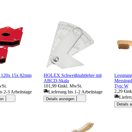
 120x 15x 82mm
HOLEX Schweißnahtlehre mit
Lessmann
ABCD-Skala
Messingd
wSt.
101,99 €
inkl. MwSt.
Typ: W
2,29 €
in
is 2-3 Arbeitstage
Lieferung bis 1-2 Arbeitstage
Liefer
en
Details anzeigen
Details 