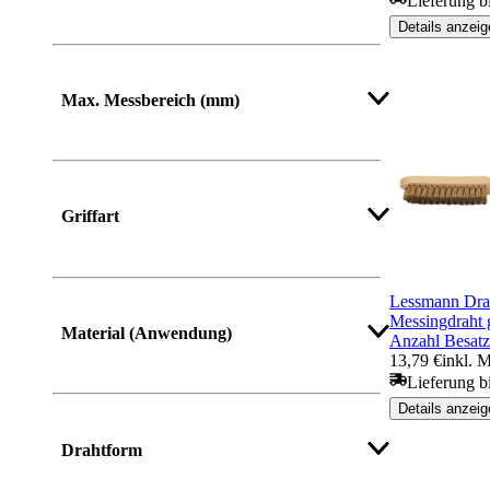
Lieferung b
Details anzeig
Max. Messbereich (mm)
Griffart
Lessmann Dra
Messingdraht 
Material (Anwendung)
Anzahl Besatz
13,79 €
inkl. 
Lieferung b
Details anzeig
Drahtform