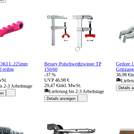
ROKI L.225mm
Bessey Polschweißzwinge TP
Gedore 1
-reihig
150/60
Gripzang
-37 %
36,98 €
i
wSt.
UVP
46,98 €
Liefer
29,47 €
inkl. MwSt.
is 2-3 Arbeitstage
Details 
Lieferung bis 2-3 Arbeitstage
en
Details anzeigen