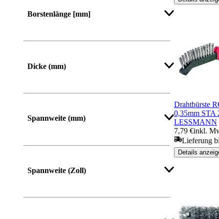
Borstenlänge [mm]
Dicke (mm)
Drahtbürste 
0,35mm STA 2
Spannweite (mm)
LESSMANN
7,79 €
inkl. M
Lieferung b
Details anzeig
Mehr anzeigen
Spannweite (Zoll)