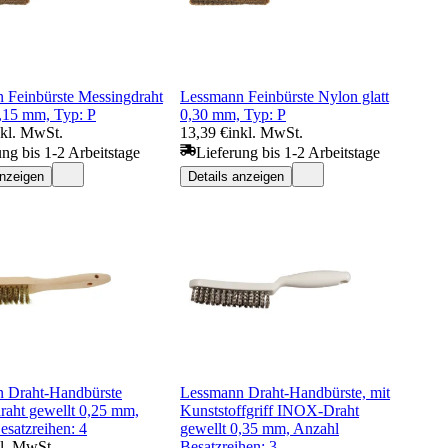
 Feinbürste Messingdraht
Lessmann Feinbürste Nylon glatt
0,15 mm, Typ: P
0,30 mm, Typ: P
nkl. MwSt.
13,39 €
inkl. MwSt.
ung bis 1-2 Arbeitstage
Lieferung bis 1-2 Arbeitstage
anzeigen
Details anzeigen
 Draht-Handbürste
Lessmann Draht-Handbürste, mit
raht gewellt 0,25 mm,
Kunststoffgriff INOX-Draht
esatzreihen: 4
gewellt 0,35 mm, Anzahl
kl. MwSt.
Besatzreihen: 3