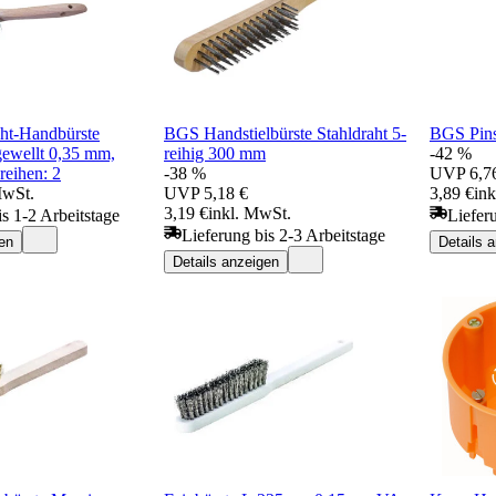
ht-Handbürste
BGS Handstielbürste Stahldraht 5-
BGS Pins
ewellt 0,35 mm,
reihig 300 mm
-42 %
reihen: 2
-38 %
UVP
6,7
MwSt.
UVP
5,18 €
3,89 €
in
3,19 €
inkl. MwSt.
is 1-2 Arbeitstage
Liefer
Lieferung bis 2-3 Arbeitstage
en
Details 
Details anzeigen