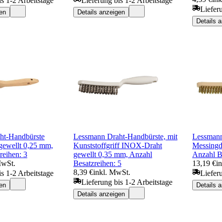
is 1-2 Arbeitstage
Lieferung bis 1-2 Arbeitstage
Liefer
en
Details anzeigen
Details 
ht-Handbürste
Lessmann Draht-Handbürste, mit
Lessmann
gewellt 0,25 mm,
Kunststoffgriff INOX-Draht
Messingd
reihen: 3
gewellt 0,35 mm, Anzahl
Anzahl B
MwSt.
Besatzreihen: 5
13,19 €
i
8,39 €
inkl. MwSt.
is 1-2 Arbeitstage
Liefer
Lieferung bis 1-2 Arbeitstage
en
Details 
Details anzeigen