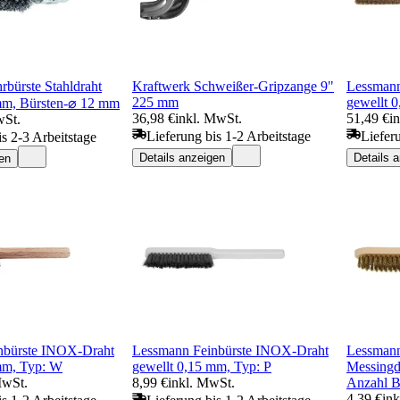
bürste Stahldraht
Kraftwerk Schweißer-Gripzange 9"
Lessmann
225 mm
gewellt 
mm, Bürsten-⌀ 12 mm
36,98 €
inkl. MwSt.
51,49 €
i
wSt.
Lieferung bis 1-2 Arbeitstage
Liefer
is 2-3 Arbeitstage
Details anzeigen
Details 
en
nbürste INOX-Draht
Lessmann Feinbürste INOX-Draht
Lessmann
mm, Typ: W
gewellt 0,15 mm, Typ: P
Messingd
MwSt.
8,99 €
inkl. MwSt.
Anzahl B
4,39 €
in