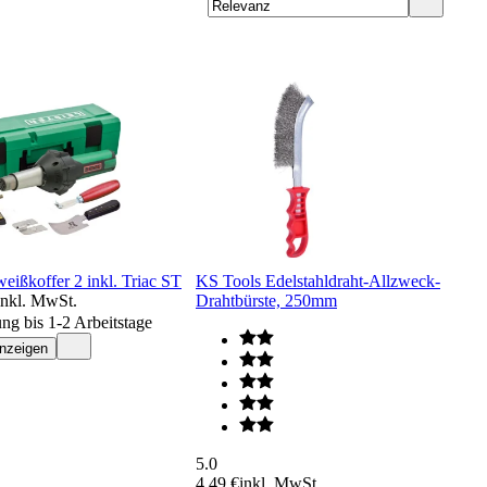
eißkoffer 2 inkl. Triac ST
KS Tools Edelstahldraht-Allzweck-
inkl. MwSt.
Drahtbürste, 250mm
ung bis 1-2 Arbeitstage
anzeigen
5.0
4,49 €
inkl. MwSt.