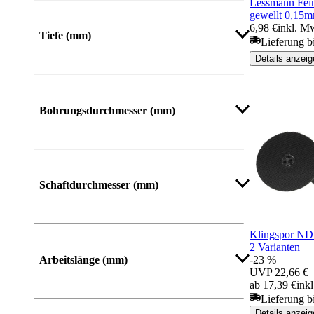
Lessmann Fein
gewellt 0,15
6,98 €
inkl. M
Tiefe (mm)
Lieferung b
Details anzeig
Bohrungsdurchmesser (mm)
Schaftdurchmesser (mm)
Klingspor ND
2 Varianten
Arbeitslänge (mm)
-23 %
UVP
22,66 €
ab 17,39 €
ink
Lieferung bi
Details anzeig