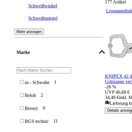
177
Artikel
Schweißwinkel
Lessmann
Ind
Schweißspiegel
Schweißer-Gripzange
Mehr anzeigen
Polschraubzwinge
Marke
Schlackenhammer
Magnetpolklemme
KNIPEX 42 4
Gripzange ve
1
as - Schwabe
-26 %
UVP
46,68 €
2
Beloh
34,49 €
inkl. 
Lieferung b
9
Bessey
Details anzeig
11
BGS technic