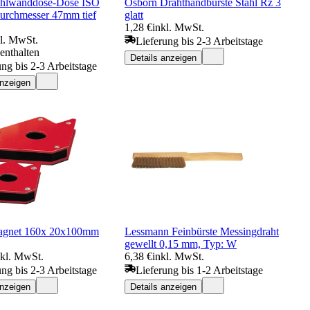
hlwanddose-Dose ISO
Osborn Drahthandbürste Stahl Rz 3
rchmesser 47mm tief
glatt
1,28 €
inkl. MwSt.
kl. MwSt.
Lieferung bis 2-3 Arbeitstage
enthalten
Details anzeigen
ung bis 2-3 Arbeitstage
anzeigen
agnet 160x 20x100mm
Lessmann Feinbürste Messingdraht
gewellt 0,15 mm, Typ: W
nkl. MwSt.
6,38 €
inkl. MwSt.
ung bis 2-3 Arbeitstage
Lieferung bis 1-2 Arbeitstage
anzeigen
Details anzeigen