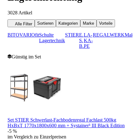
3028
Artikel
Sortieren
Kategorien
Marke
Vorteile
Alle Filter
BITO
VARIOfit
Schulte
STIER
E.
LA-
REGALWERK
Makita
Lagertechnik
S.
KA-
B.
PE
Günstig im Set
Set STIER Schwerlast-Fachbodenregal Fachlast 500kg
HxBxT 1770x1800x600 mm + Systainer³ III Black Edition
-5 %
im Vergleich zu Einzelpreisen