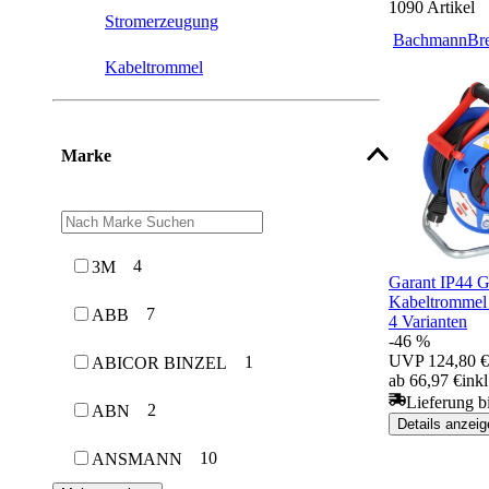
1090
Artikel
Stromerzeugung
Bachmann
Br
Kabeltrommel
Marke
4
3M
Garant IP44 G
Kabeltromme
7
ABB
4 Varianten
-46 %
UVP
124,80 €
1
ABICOR BINZEL
ab 66,97 €
ink
Lieferung b
2
ABN
Details anzeig
10
ANSMANN