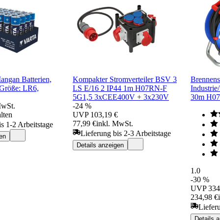
angan Batterien,
Kompakter Stromverteiler BSV 3
Brennens
e Größe: LR6,
LS E/16 2 IP44 1m H07RN-F
Industrie
5G1,5 3xCEE400V + 3x230V
30m H07
MwSt.
-24 %
lten
UVP
103,19 €
77,99 €
inkl. MwSt.
is 1-2 Arbeitstage
Lieferung bis 2-3 Arbeitstage
en
Details anzeigen
1.0
-30 %
UVP
334
234,98 €
Liefer
Details 