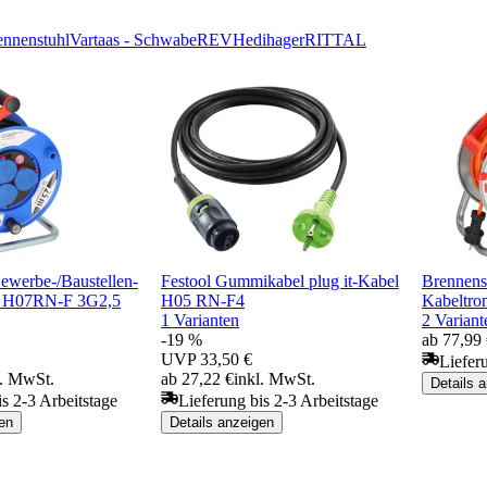
ennenstuhl
Varta
as - Schwabe
REV
Hedi
hager
RITTAL
ewerbe-/Baustellen-
Festool Gummikabel plug it-Kabel
Brennens
l H07RN-F 3G2,5
H05 RN-F4
Kabeltro
1 Varianten
2 Variant
-19 %
ab 77,99
UVP
33,50 €
Liefer
l. MwSt.
ab 27,22 €
inkl. MwSt.
Details 
is 2-3 Arbeitstage
Lieferung bis 2-3 Arbeitstage
en
Details anzeigen