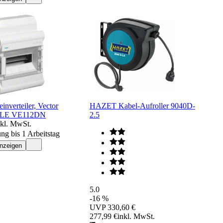
inverteiler, Vector
HAZET Kabel-Aufroller 9040D-
PLE VE112DN
2.5
nkl. MwSt.
ung bis 1 Arbeitstag
anzeigen
5.0
-16 %
UVP
330,60 €
277,99 €
inkl. MwSt.