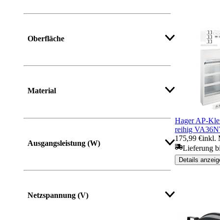
Oberfläche
Material
Hager AP-Klein
reihig VA36
Mehr anzeigen
175,99 €
inkl.
Ausgangsleistung (W)
Lieferung bi
Details anzeig
Mehr anzeigen
Netzspannung (V)