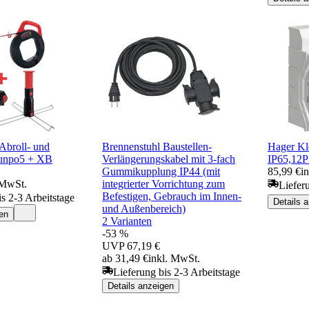
roll- und
Brennenstuhl Baustellen-
Hager Kle
runpo5 + XB
Verlängerungskabel mit 3-fach
IP65,12
Gummikupplung IP44 (mit
85,99 €
i
 MwSt.
integrierter Vorrichtung zum
Liefer
Befestigen, Gebrauch im Innen-
is 2-3 Arbeitstage
Details 
und Außenbereich)
en
2 Varianten
-53 %
UVP
67,19 €
ab 31,49 €
inkl. MwSt.
Lieferung bis 2-3 Arbeitstage
Details anzeigen