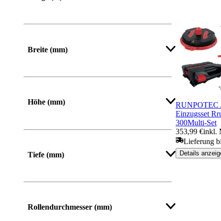
Mehr anzeigen
Breite (mm)
Von
Bis
Höhe (mm)
RUNPOTEC Ab
Einzugsset R
300Multi-Set
Von
Bis
353,99 €
inkl.
Lieferung b
Details anzeig
Tiefe (mm)
Mehr anzeigen
Rollendurchmesser (mm)