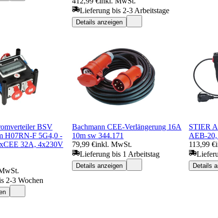
412,99 €
inkl. MwSt.
Lieferung bis 2-3 Arbeitstage
Details anzeigen
romverteiler BSV
Bachmann CEE-Verlängerung 16A
STIER Au
2m H07RN-F 5G4,0 -
10m sw 344.171
AEB-20,
xCEE 32A, 4x230V
79,99 €
inkl. MwSt.
113,99 €
Lieferung bis 1 Arbeitstag
Liefer
Details anzeigen
Details 
 MwSt.
is 2-3 Wochen
en