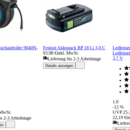
chaufroller 9040N-
Festool Akkupack BP 18 Li 3,0 C
Ledlense
93,98 €
inkl. MwSt.
Ledlense
3,7 V
Lieferung bis 2-3 Arbeitstage
Details anzeigen
1.0
-12 %
 MwSt.
UVP
25,
22,19 €
i
is 2-3 Arbeitstage
Liefer
en