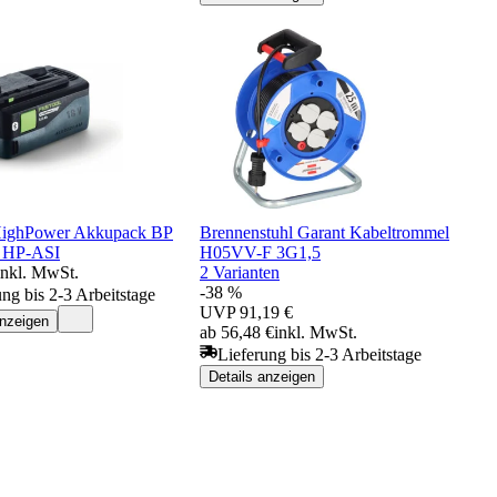
HighPower Akkupack BP
Brennenstuhl Garant Kabeltrommel
0 HP-ASI
H05VV-F 3G1,5
inkl. MwSt.
2 Varianten
-38 %
ung bis 2-3 Arbeitstage
UVP
91,19 €
anzeigen
ab 56,48 €
inkl. MwSt.
Lieferung bis 2-3 Arbeitstage
Details anzeigen