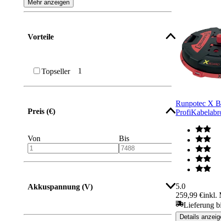
Mehr anzeigen
Vorteile
1
Topseller
Runpotec X
Preis (€)
ProfiKabelabr
Von
Bis
5.0
Akkuspannung (V)
259,99 €
inkl.
Lieferung b
Details anzeig