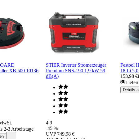
 BOARD
STIER Inverter Stromerzeuger
Festool 
oller XB 500 10136
Premium SNS-190 1,9 kW 59
18 Li 5,
dB(A)
153,98 €
Liefer
Details 
 MwSt.
4.9
-45 %
is 2-3 Arbeitstage
UVP
749,98 €
en