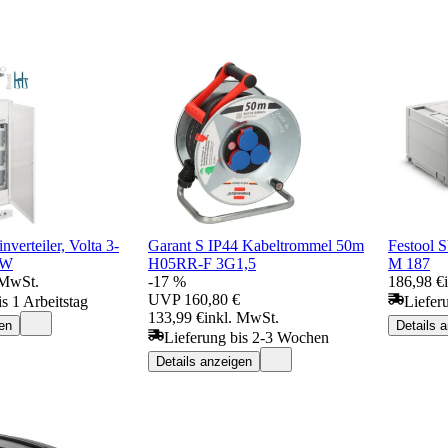
verteiler, Volta 3-
Garant S IP44 Kabeltrommel 50m
Festool
NW
H05RR-F 3G1,5
M 187
 MwSt.
-17 %
186,98 €
UVP
160,80 €
s 1 Arbeitstag
Liefer
133,99 €
inkl. MwSt.
en
Details 
Lieferung bis 2-3 Wochen
Details anzeigen