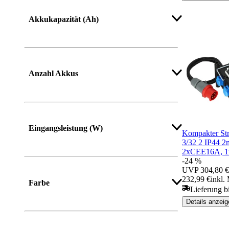
Mehr anzeigen
Akkukapazität (Ah)
Mehr anzeigen
Anzahl Akkus
Eingangsleistung (W)
Kompakter St
3/32 2 IP44 
2xCEE16A, 1
-24 %
UVP
304,80 €
232,99 €
inkl.
Farbe
Lieferung b
Details anzeig
Mehr anzeigen