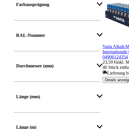
Farbausprägung
Mehr anzeigen
RAL-Nummer
Varta Alkali-M
International
04906124354
23,59 €
inkl. 
Durchmesser (mm)
40 Stück entha
Lieferung b
Details anzeig
Mehr anzeigen
Länge (mm)
Von
Bis
Länge (m)