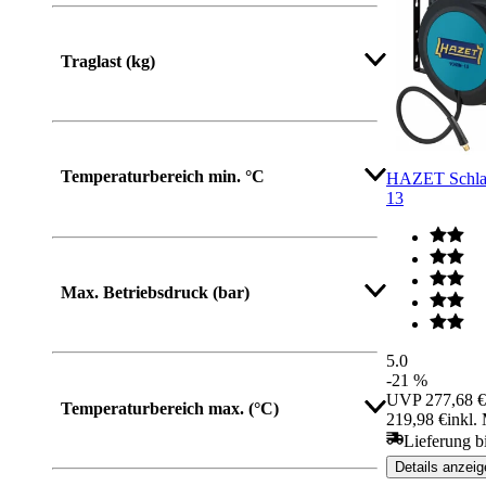
Mehr anzeigen
Traglast (kg)
Temperaturbereich min. °C
HAZET Schlau
13
Max. Betriebsdruck (bar)
5.0
-21 %
UVP
277,68 €
Temperaturbereich max. (°C)
219,98 €
inkl.
Lieferung b
Details anzeig