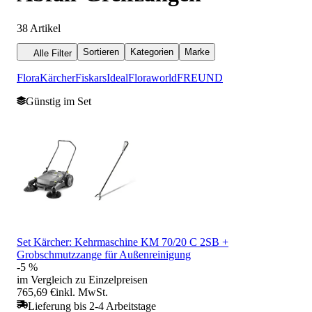
38
Artikel
Sortieren
Kategorien
Marke
Alle Filter
Flora
Kärcher
Fiskars
Ideal
Floraworld
FREUND
Günstig im Set
Set Kärcher: Kehrmaschine KM 70/20 C 2SB +
Grobschmutzzange für Außenreinigung
-5 %
im Vergleich zu Einzelpreisen
765,69 €
inkl. MwSt.
Lieferung bis 2-4 Arbeitstage