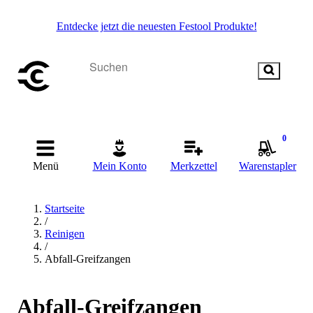
Entdecke jetzt die neuesten Festool Produkte!
0
Menü
Mein Konto
Merkzettel
Warenstapler
Startseite
/
Reinigen
/
Abfall-Greifzangen
Abfall-Greifzangen