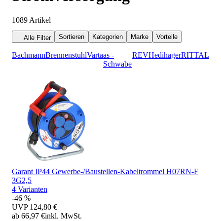
1089
Artikel
Sortieren
Kategorien
Marke
Vorteile
Alle Filter
Bachmann
Brennenstuhl
Varta
as -
REV
Hedi
hager
RITTAL
Schwabe
Garant IP44 Gewerbe-/Baustellen-Kabeltrommel H07RN-F
3G2,5
4 Varianten
-46 %
UVP
124,80 €
ab 66,97 €
inkl. MwSt.