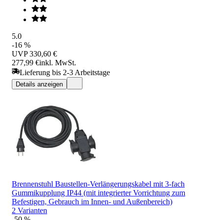
5.0
-16 %
UVP
330,60 €
277,99 €
inkl. MwSt.
Lieferung bis 2-3 Arbeitstage
Details anzeigen
Brennenstuhl Baustellen-Verlängerungskabel mit 3-fach
Gummikupplung IP44 (mit integrierter Vorrichtung zum
Befestigen, Gebrauch im Innen- und Außenbereich)
2 Varianten
-50 %