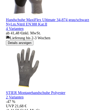
Handschuhe MaxiFlex Ultimate 34-874 grau/schwarz
Nyl.m.Nitril EN388 Kat.II
4 Varianten
ab 41,48 €
inkl. MwSt.
Lieferung bis 2-3 Wochen
Details anzeigen
STIER Montagehandschuhe Polyester
2 Varianten
-47 %
UVP
21,68 €