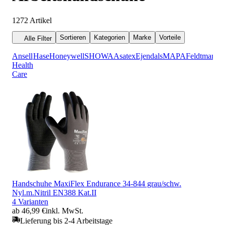
1272
Artikel
Sortieren
Kategorien
Marke
Vorteile
Alle Filter
Ansell
Hase
Honeywell
SHOWA
Asatex
Ejendals
MAPA
Feldtmann
Health
Care
Handschuhe MaxiFlex Endurance 34-844 grau/schw.
Nyl.m.Nitril EN388 Kat.II
4 Varianten
ab 46,99 €
inkl. MwSt.
Lieferung bis 2-4 Arbeitstage