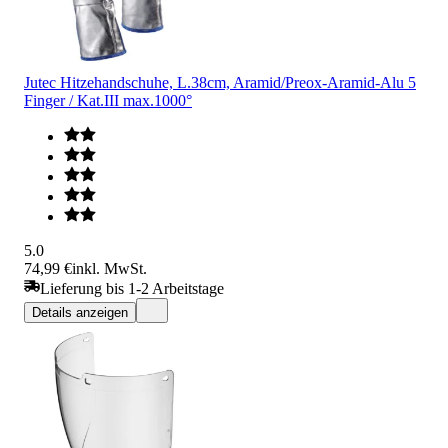
Jutec Hitzehandschuhe, L.38cm, Aramid/Preox-Aramid-Alu 5
Finger / Kat.III max.1000°
5.0
74,99 €
inkl. MwSt.
Lieferung bis 1-2 Arbeitstage
Details anzeigen