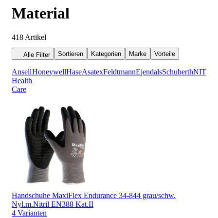
Material
418
Artikel
Sortieren
Kategorien
Marke
Vorteile
Alle Filter
Ansell
Honeywell
Hase
Asatex
Feldtmann
Ejendals
Schuberth
NITRA
Health
Care
Handschuhe MaxiFlex Endurance 34-844 grau/schw.
Nyl.m.Nitril EN388 Kat.II
4 Varianten