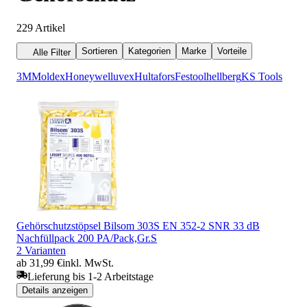
229
Artikel
Sortieren
Kategorien
Marke
Vorteile
Alle Filter
3M
Moldex
Honeywell
uvex
Hultafors
Festool
hellberg
KS Tools
Gehörschutzstöpsel Bilsom 303S EN 352-2 SNR 33 dB
Nachfüllpack 200 PA/Pack,Gr.S
2 Varianten
ab 31,99 €
inkl. MwSt.
Lieferung bis 1-2 Arbeitstage
Details anzeigen