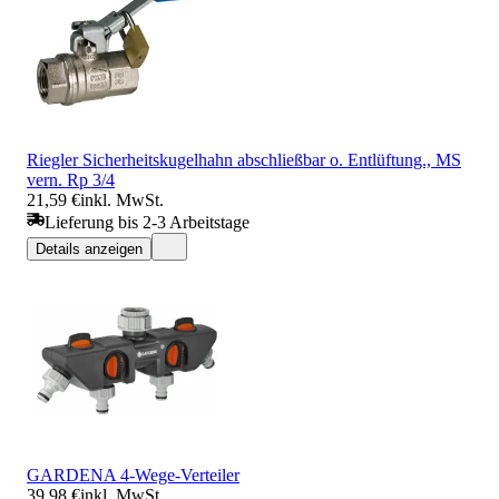
Riegler Sicherheitskugelhahn abschließbar o. Entlüftung., MS
vern. Rp 3/4
21,59 €
inkl. MwSt.
Lieferung bis 2-3 Arbeitstage
Details anzeigen
GARDENA 4-Wege-Verteiler
39,98 €
inkl. MwSt.