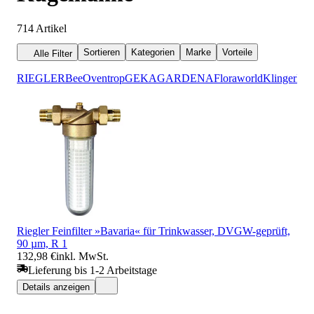
714
Artikel
Sortieren
Kategorien
Marke
Vorteile
Alle Filter
RIEGLER
Bee
Oventrop
GEKA
GARDENA
Floraworld
Klinger
KI
Riegler Feinfilter »Bavaria« für Trinkwasser, DVGW-geprüft,
90 µm, R 1
132,98 €
inkl. MwSt.
Lieferung bis 1-2 Arbeitstage
Details anzeigen