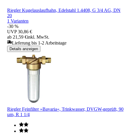
Riegler Kugelauslaufhahn, Edelstahl 1.4408, G 3/4 AG, DN
20
1 Varianten
-30 %
UVP
30,86 €
ab 21,59 €
inkl. MwSt.
Lieferung bis 1-2 Arbeitstage
Details anzeigen
Riegler Feinfilter »Bavaria«, Trinkwasser, DVGW-geprüft, 90
µm, R 1 1/4