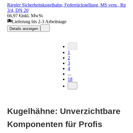
Riegler Sicherheitskugelhahn, Federrückstellung, MS vern., Rp
3/4, DN 20
66,97 €
inkl. MwSt.
Lieferung bis 2-3 Arbeitstage
Details anzeigen
1
2
3
4
...
18
Kugelhähne: Unverzichtbare
Komponenten für Profis