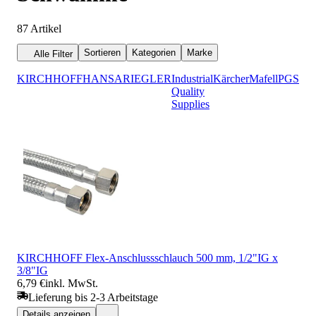
87
Artikel
Sortieren
Kategorien
Marke
Alle Filter
KIRCHHOFF
HANSA
RIEGLER
Industrial
Kärcher
Mafell
PGS
Fa
Quality
Supplies
KIRCHHOFF Flex-Anschlussschlauch 500 mm, 1/2"IG x
3/8"IG
6,79 €
inkl. MwSt.
Lieferung bis 2-3 Arbeitstage
Details anzeigen