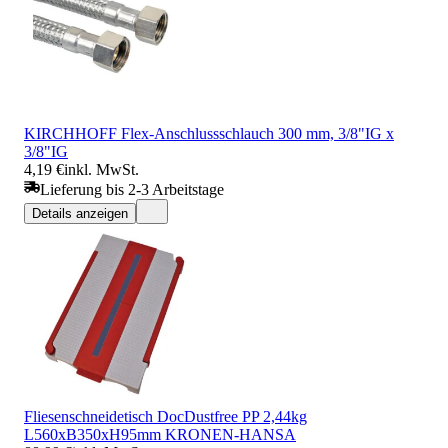
KIRCHHOFF Flex-Anschlussschlauch 300 mm, 3/8"IG x
3/8"IG
4,19 €
inkl. MwSt.
Lieferung bis 2-3 Arbeitstage
Details anzeigen
Fliesenschneidetisch DocDustfree PP 2,44kg
L560xB350xH95mm KRONEN-HANSA