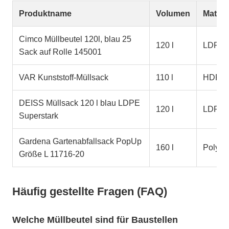
Produktname
Volumen
Materi
Cimco Müllbeutel 120l, blau 25
120 l
LDPE
Sack auf Rolle 145001
VAR Kunststoff-Müllsack
110 l
HDPE
DEISS Müllsack 120 l blau LDPE
120 l
LDPE
Superstark
Gardena Gartenabfallsack PopUp
160 l
Polyes
Größe L 11716-20
Häufig gestellte Fragen (FAQ)
Welche Müllbeutel sind für Baustellen