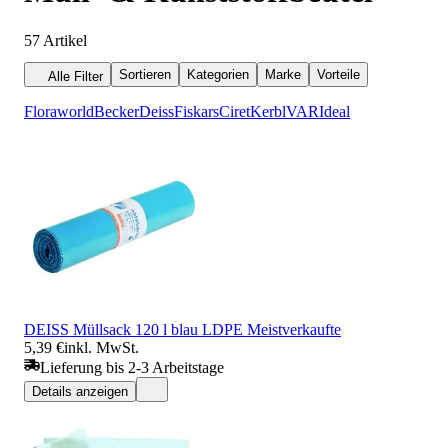
57
Artikel
Sortieren
Kategorien
Marke
Vorteile
Alle Filter
Floraworld
Becker
Deiss
Fiskars
Ciret
Kerbl
VAR
Ideal
DEISS Müllsack 120 l blau LDPE Meistverkaufte
5,39 €
inkl. MwSt.
Lieferung bis 2-3 Arbeitstage
Details anzeigen