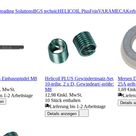
ading Solutions
BGS technic
HELICOIL Plus
Fein
VAR
AMECA
Kerb
S Einbauspindel M8
Helicoil PLUS Gewindeeinsatz-Set,
Mersen D
10-teilig, 2 x D, Gewindeart/-größe:
25A gelb
l. MwSt.
M8
1,69 €
in
12,98 €
inkl. MwSt.
is 1-2 Arbeitstage
Liefer
10 Stück enthalten
en
Details 
Lieferung bis 1-2 Arbeitstage
Details anzeigen