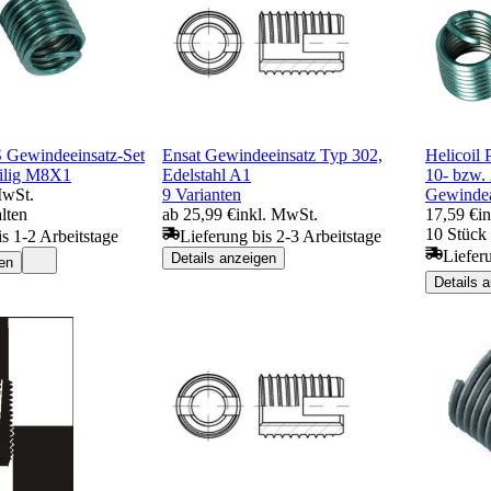
 Gewindeeinsatz-Set
Ensat Gewindeeinsatz Typ 302,
Helicoil
eilig M8X1
Edelstahl A1
10- bzw. 
MwSt.
9 Varianten
Gewindea
lten
ab 25,99 €
inkl. MwSt.
17,59 €
i
10 Stück 
is 1-2 Arbeitstage
Lieferung bis 2-3 Arbeitstage
Liefer
Details anzeigen
en
Details 