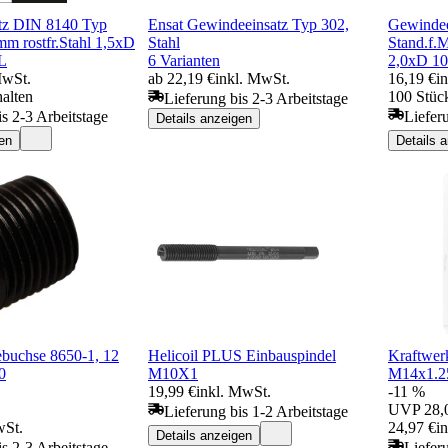
tz DIN 8140 Typ
Ensat Gewindeeinsatz Typ 302,
Gewindee
m rostfr.Stahl 1,5xD
Stahl
Stand.f.
L
6 Varianten
2,0xD 1
MwSt.
ab 22,19 €
inkl. MwSt.
16,19 €
i
halten
100 Stück
Lieferung bis 2-3 Arbeitstage
is 2-3 Arbeitstage
Liefer
Details anzeigen
en
Details 
uchse 8650-1, 12
Helicoil PLUS Einbauspindel
Kraftwer
0
M10X1
M14x1.25
19,99 €
inkl. MwSt.
-11 %
UVP
28,
Lieferung bis 1-2 Arbeitstage
wSt.
24,97 €
i
Details anzeigen
is 2-3 Arbeitstage
Liefer