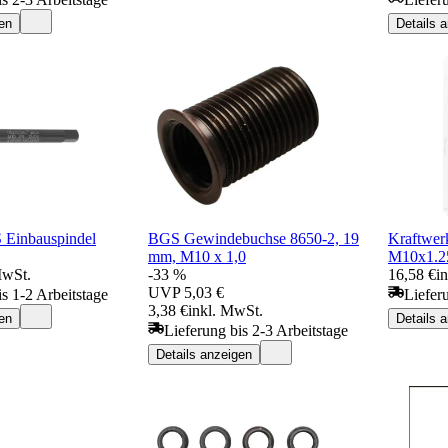
en
Details 
 Einbauspindel
BGS Gewindebuchse 8650-2, 19
Kraftwer
mm, M10 x 1,0
M10x1.25
MwSt.
-33 %
16,58 €
i
UVP
5,03 €
is 1-2 Arbeitstage
Liefer
3,38 €
inkl. MwSt.
en
Details 
Lieferung bis 2-3 Arbeitstage
Details anzeigen