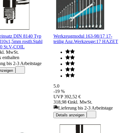
insatz DIN 8140 Typ
Werkzeugmodul 163-98/17 17-
M10x1,5mm rostfr.Stahl
teiilig Anz.Werkzeuge:17 HAZET
00 St.V-COIL
nkl. MwSt.
 enthalten
ung bis 2-3 Arbeitstage
anzeigen
5.0
-19 %
UVP
392,52 €
318,98 €
inkl. MwSt.
Lieferung bis 2-3 Arbeitstage
Details anzeigen