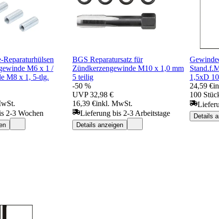
Reparaturhülsen
BGS Reparatursatz für
Gewindee
gewinde M6 x 1 /
Zündkerzengewinde M10 x 1,0 mm
Stand.f.
 M8 x 1, 5-tlg.
5 teilig
1,5xD 1
-50 %
24,59 €
i
UVP
32,98 €
100 Stück
MwSt.
16,39 €
inkl. MwSt.
Liefer
is 2-3 Wochen
Lieferung bis 2-3 Arbeitstage
Details 
en
Details anzeigen