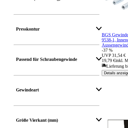
Presskontur
BGS Gewinde-
9538-1, Innen
Aussengewinde
-37 %
UVP
31,54 €
Passend für Schraubengewinde
19,79 €
inkl. 
Lieferung b
Details anzeig
Mehr anzeigen
Gewindeart
Größe Vierkant (mm)