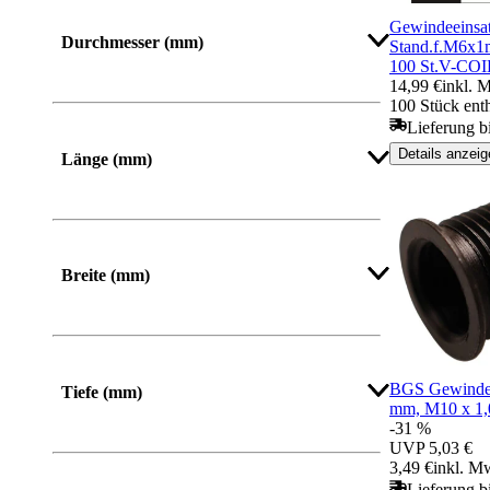
Mehr anzeigen
Gewindeeinsa
Durchmesser (mm)
Stand.f.M6x1m
100 St.V-COI
14,99 €
inkl. 
100 Stück ent
Lieferung b
Mehr anzeigen
Details anzeig
Länge (mm)
Von
Bis
Breite (mm)
Von
Bis
BGS Gewindeb
Tiefe (mm)
mm, M10 x 1,
-31 %
UVP
5,03 €
3,49 €
inkl. M
Lieferung b