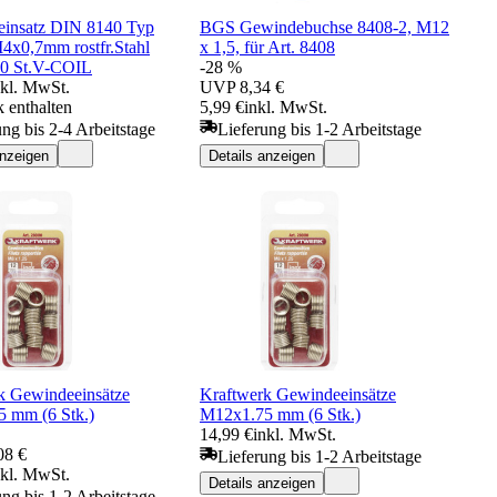
insatz DIN 8140 Typ
BGS Gewindebuchse 8408-2, M12
M4x0,7mm rostfr.Stahl
x 1,5, für Art. 8408
00 St.V-COIL
-28 %
nkl. MwSt.
UVP
8,34 €
 enthalten
5,99 €
inkl. MwSt.
ung bis 2-4 Arbeitstage
Lieferung bis 1-2 Arbeitstage
anzeigen
Details anzeigen
k Gewindeeinsätze
Kraftwerk Gewindeeinsätze
 mm (6 Stk.)
M12x1.75 mm (6 Stk.)
14,99 €
inkl. MwSt.
08 €
Lieferung bis 1-2 Arbeitstage
nkl. MwSt.
Details anzeigen
ung bis 1-2 Arbeitstage