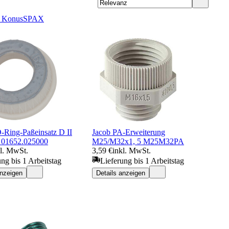
 Konus
SPAX
-Ring-Paßeinsatz D II
Jacob PA-Erweiterung
 01652.025000
M25/M32x1, 5 M25M32PA
kl. MwSt.
3,59 €
inkl. MwSt.
ung bis 1 Arbeitstag
Lieferung bis 1 Arbeitstag
anzeigen
Details anzeigen