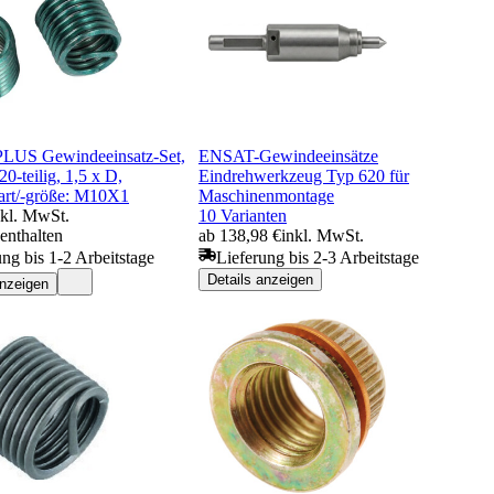
 PLUS Gewindeeinsatz-Set,
ENSAT-Gewindeeinsätze
20-teilig, 1,5 x D,
Eindrehwerkzeug Typ 620 für
rt/-größe: M10X1
Maschinenmontage
nkl. MwSt.
10 Varianten
enthalten
ab 138,98 €
inkl. MwSt.
ung bis 1-2 Arbeitstage
Lieferung bis 2-3 Arbeitstage
Details anzeigen
anzeigen