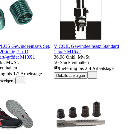
 PLUS Gewindeeinsatz-Set,
V-COIL Gewindeeinsatz Standard
20-teilig, 1 x D,
1,5xD M16x2
rt/-größe: M10X1
36,98 €
inkl. MwSt.
nkl. MwSt.
50 Stück enthalten
enthalten
Lieferung bis 2-4 Arbeitstage
ung bis 1-2 Arbeitstage
Details anzeigen
anzeigen