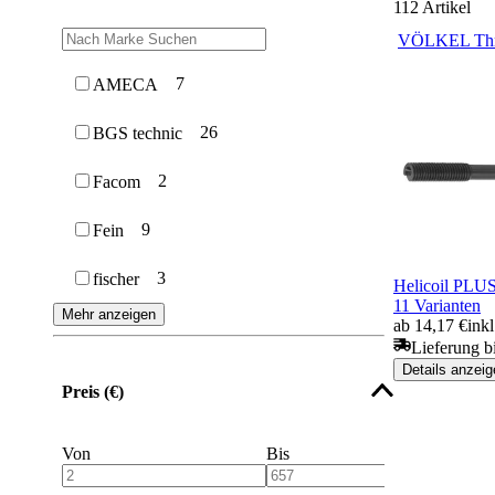
112
Artikel
VÖLKEL Thre
7
AMECA
26
BGS technic
2
Facom
9
Fein
3
fischer
Helicoil PLU
11 Varianten
Mehr anzeigen
ab 14,17 €
ink
Lieferung b
Details anzeig
Preis (€)
Von
Bis