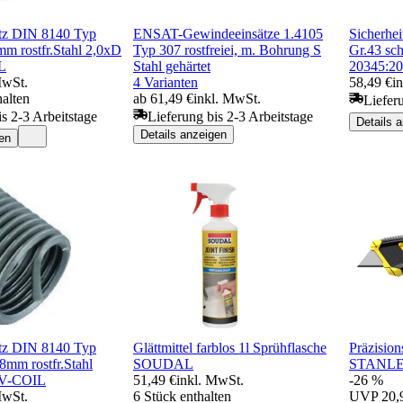
tz DIN 8140 Typ
ENSAT-Gewindeeinsätze 1.4105
Sicherh
m rostfr.Stahl 2,0xD
Typ 307 rostfreiei, m. Bohrung S
Gr.43 sc
L
Stahl gehärtet
20345:20
MwSt.
4 Varianten
58,49 €
i
halten
ab 61,49 €
inkl. MwSt.
Liefer
is 2-3 Arbeitstage
Lieferung bis 2-3 Arbeitstage
Details 
Details anzeigen
en
tz DIN 8140 Typ
Glättmittel farblos 1l Sprühflasche
Präzisio
8mm rostfr.Stahl
SOUDAL
STANL
.V-COIL
51,49 €
inkl. MwSt.
-26 %
MwSt.
6 Stück enthalten
UVP
20,