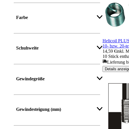
Farbe
Helicoil PLUS
10- bzw. 20-t
Schuhweite
14,59 €
inkl. 
10 Stück entha
Lieferung b
Details anzeig
Gewindegröße
Mehr anzeigen
Gewindesteigung (mm)