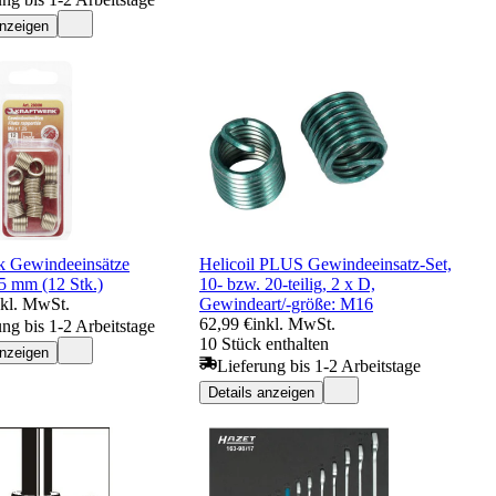
anzeigen
k Gewindeeinsätze
Helicoil PLUS Gewindeeinsatz-Set,
 mm (12 Stk.)
10- bzw. 20-teilig, 2 x D,
nkl. MwSt.
Gewindeart/-größe: M16
62,99 €
inkl. MwSt.
ung bis 1-2 Arbeitstage
10 Stück enthalten
anzeigen
Lieferung bis 1-2 Arbeitstage
Details anzeigen