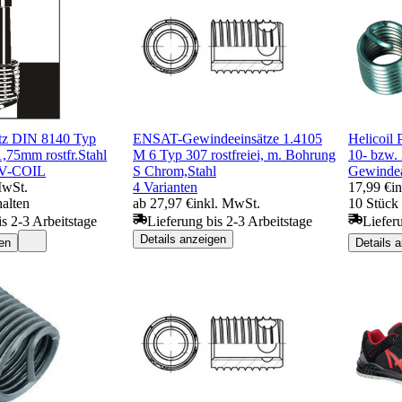
tz DIN 8140 Typ
ENSAT-Gewindeeinsätze 1.4105
Helicoil
,75mm rostfr.Stahl
M 6 Typ 307 rostfreiei, m. Bohrung
10- bzw. 
.V-COIL
S Chrom,Stahl
Gewindea
MwSt.
4 Varianten
17,99 €
i
halten
ab 27,97 €
inkl. MwSt.
10 Stück 
is 2-3 Arbeitstage
Lieferung bis 2-3 Arbeitstage
Liefer
Details anzeigen
en
Details 