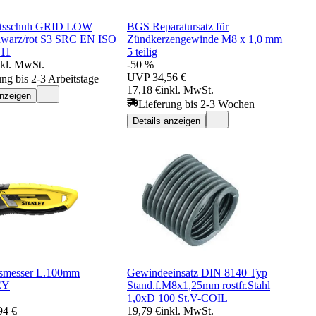
eitsschuh GRID LOW
BGS Reparatursatz für
hwarz/rot S3 SRC EN ISO
Zündkerzengewinde M8 x 1,0 mm
11
5 teilig
nkl. MwSt.
-50 %
UVP
34,56 €
ung bis 2-3 Arbeitstage
17,18 €
inkl. MwSt.
anzeigen
Lieferung bis 2-3 Wochen
Details anzeigen
nsmesser L.100mm
Gewindeeinsatz DIN 8140 Typ
EY
Stand.f.M8x1,25mm rostfr.Stahl
1,0xD 100 St.V-COIL
94 €
19,79 €
inkl. MwSt.