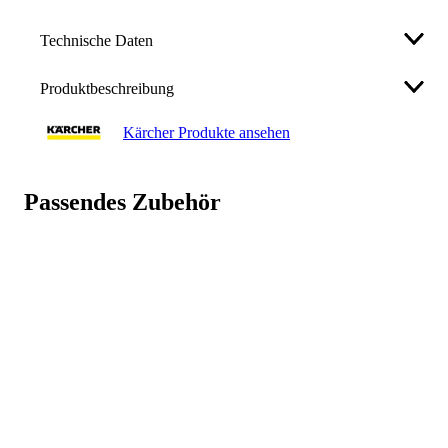
Technische Daten
Produktbeschreibung
Nennweite
DN 6
Kärcher Produkte ansehen
Eigenschaften:
Anschluss
2 x EASY!Lock
Hochdruckschlauch in 10 m Länge mit
Temperatur
beidseitiger EASY!Lock-Handverschraubung
max. 155 °C
Passendes Zubehör
Nennweite DN 6, geeignet bis 250 bar
Max. Druck
250 bar
Weniger anzeigen
Anschlussgewinde
2 x EASY!Lock
Hersteller
Alfred Kärcher Vertriebs-GmbH
Friedrich-List-Straße 4, 71364
Winnenden, DE
+49 7195 903-0
Art.-Nr.
76055574