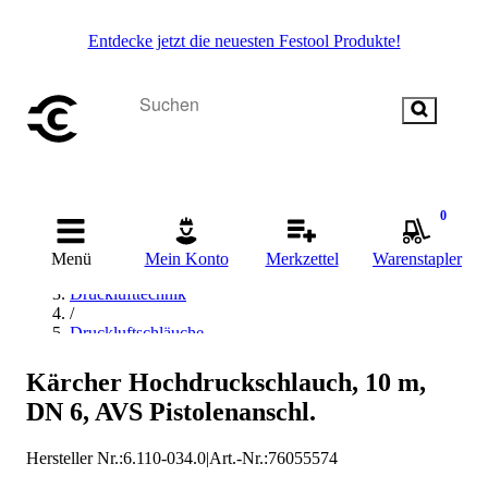
Entdecke jetzt die neuesten Festool Produkte!
0
Startseite
Menü
Mein Konto
Merkzettel
Warenstapler
/
Drucklufttechnik
/
Druckluftschläuche
/
Kärcher Druckluftschläuche
Kärcher Hochdruckschlauch, 10 m,
DN 6, AVS Pistolenanschl.
Hersteller Nr.:
6.110-034.0
|
Art.-Nr.
:
76055574